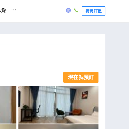
...
攻略
搜尋訂單
現在就預訂