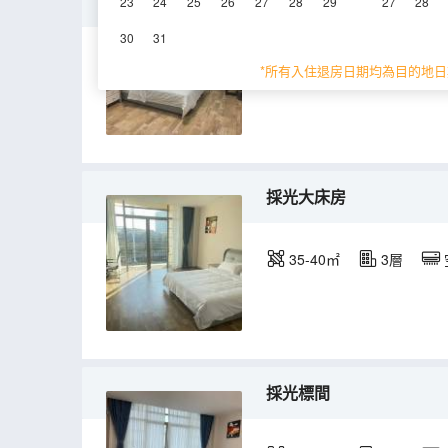
普通大床房
23
24
25
26
27
28
29
27
28
30
31
15-20㎡
3層
*所有入住退房日期均為目的地日
採光大床房
35-40㎡
3層
採光標間