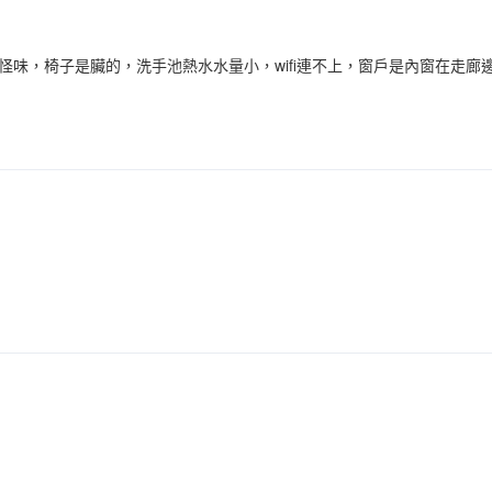
怪味，椅子是臟的，洗手池熱水水量小，wifi連不上，窗戶是內窗在走廊