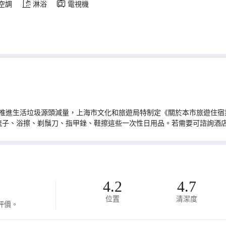
空調
淋浴
電視機
推進生活垃圾源頭減量，上海市文化和旅遊局特制定《關於本市旅遊住宿業
梳子、浴擦、剃鬚刀、指甲銼、鞋擦這些一次性日用品。若需要可諮詢酒
4.2
4.7
位置
清潔度
評價。