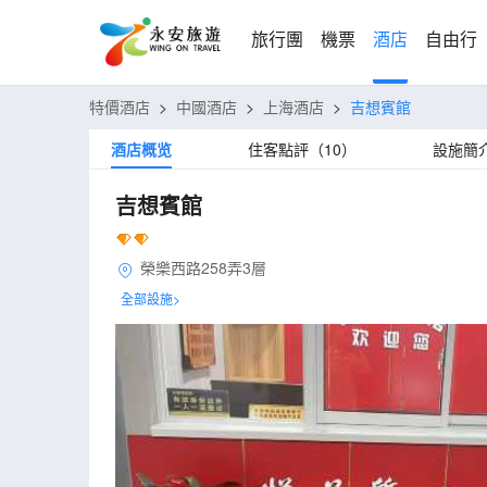
旅行團
機票
酒店
自由行
特價酒店
>
中國酒店
>
上海酒店
>
吉想賓館
酒店概览
住客點評（10）
設施簡
吉想賓館
榮樂西路258弄3層
全部設施>