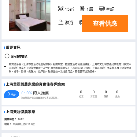
15㎡
1層
空調
查看供應
淋浴
電視機
重要資訊
城市重要資訊
為貫徹落實《上海市生活垃圾管理條例》相關規定，推進生活垃圾源頭減量，上海市文化和旅遊局特制定《關於本
市旅遊住宿業不主動提供客房一次性日用品的實施意見》，2019年7月1日起，上海市旅遊住宿業將不再主動提供牙
刷、梳子、浴擦、剃鬚刀、指甲銼、鞋擦這些一次性日用品。若需要可諮詢酒店。
上海黃冠傑農家樂的真實住客評論(0)
0
0
0
0
0%
的人推薦
0
/5分
位置
清潔度
服務
設施
永安旅遊評價由真實酒店住客提供的評價。
上海黃冠傑農家樂
開業時間：
2022
地址：
中興鎮紅星村191號