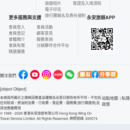
旅遊短片
簽證及入境須知
電子印花
旅行團報名及責任細則
更多服務與支援
永安旅遊APP
會員登入
會員活動
會員登記
顧客意見
會籍簡介
服務查詢
會員有賞
分銷夥伴合作平台
精選優惠
關注我們
[object Object]
本網頁所顯示之價格因應產品種類及出發日期而有所不同，不包括
站點地圖
私隱
|
任何稅項、燃油附加費、行政費、簽証費、服務費(旅行團適用)及
政策
其他應繳費用
© 1999 - 2026 香港永安旅遊有限公司 Hong Kong Wing On
Travel Service Limited. All Rights Reserved. 牌照號碼: 350074