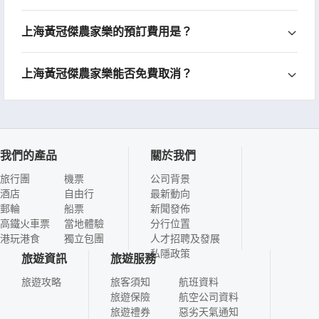
上海黃冠傑農家樂的預訂費用是？
上海黃冠傑農家樂能否免費取消？
我們的產品
關於我們
旅行團
機票
公司背景
酒店
自由行
最新動向
郵輪
船票
新聞發佈
高鐵火車票
當地體驗
分行位置
港玩港食
獨立包團
人才招聘及發展
私隱政策
旅遊資訊
旅遊服務
旅遊攻略
旅客須知
航班資料
旅遊保險
航空公司資料
旅遊禮券
惡劣天氣通知