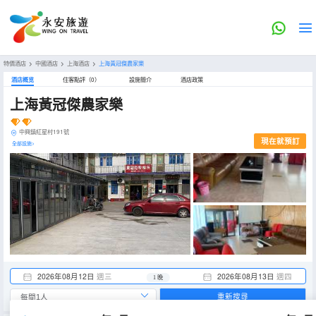
特價酒店
>
中國酒店
>
上海酒店
>
上海黃冠傑農家樂
酒店概览
住客點評（0）
設施簡介
酒店政策
上海黃冠傑農家樂
中興鎮紅星村191號
現在就預訂
全部設施>
2026年08月12日
週三
2026年08月13日
週四
1 晚
重新搜尋