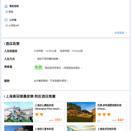
餐飲服務
餐廳
公共區
公用區wifi
全部設施
酒店政策
入住和退房
入住時間：14:00以後 退房時間：12:00以前
入住方式
酒店不提供櫃枱服務。
停車場
免费
酒店提供停車位，詳情請諮詢酒店
。
寵物
允許攜帶寵物，不收取額外費用。
上海黃冠傑農家樂
附近酒店推薦
上海初心邂逅民宿
花築·崇明漫墅美郡民宿
(Shanghai First Heart
(Floral
Encounter Homestay)
Hotel·Chongming
Manshu Meijun hotel)
195+
444+
HKD
HKD
5
/ 5
4.5
/ 5
上海依江春舍民宿
上海追求回味民宿