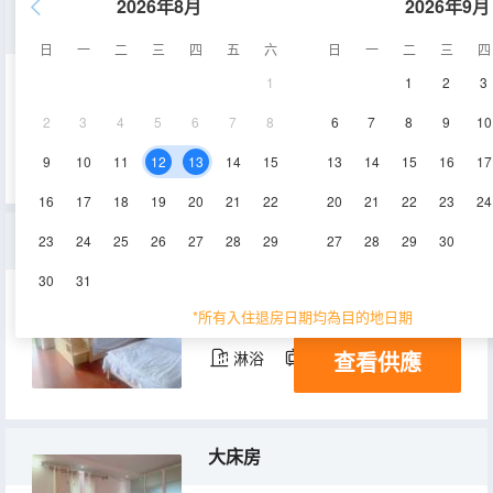
2026年8月
2026年9月
標房
日
一
二
三
四
五
六
日
一
二
三
四
1
1
2
3
15㎡
1-2層
空調
2
3
4
5
6
7
8
6
7
8
9
10
查看供應
淋浴
電視機
9
10
11
12
13
14
15
13
14
15
16
17
16
17
18
19
20
21
22
20
21
22
23
24
家庭房
23
24
25
26
27
28
29
27
28
29
30
30
31
20㎡
1-2層
空調
*所有入住退房日期均為目的地日期
查看供應
淋浴
電視機
大床房