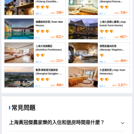
(YiJiang ChunShe
(Shanghai Pursue
Guesthouse)
Aftertaste Homestay)
198+
336+
HKD
HKD
4.8
/ 5
4.7
/ 5
城邊森舍民宿 (Town Side
上海久居開心農場 (Jiuju
House)
Kaixin Farm Hostel)
822+
667+
HKD
HKD
5
/ 5
3.9
/ 5
上海大指頭農莊
閒雅居瀛洲民宿
(Dazhitou Farmhouse)
(Xianyaju Yingzhou
Homestay)
213+
404+
HKD
HKD
3.3
/ 5
4.8
/ 5
鬆澗·晴後雪花園美宿
久居源民宿 (Jiuju Yuan
(Shanghai Songjian ·
Homestay)
Qinghouxue Homestay)
466+
3,117+
HKD
HKD
4
/ 5
3.4
/ 5
常見問題
上海黃冠傑農家樂的入住和退房時間是什麼？