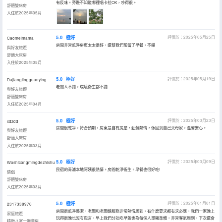
有反味。旁邊不知道哪裡唱卡拉OK，吵得很。
舒適雙床房
入住於2025年05月
5.0
極好
評價於：2025年05月25日
Caomeimama
房間非常乾淨房東太太很好，還幫我們預留了早餐，不錯
與好友旅遊
舒適大床房
入住於2025年05月
5.0
極好
評價於：2025年05月19日
Dajiangtingguanying
老闆人不錯，環境衞生都不錯
與好友旅遊
舒適雙床房
入住於2025年04月
5.0
極好
評價於：2025年03月23日
xdzdd
房間很乾凈，符合預期，房東是自有房屋，勤勞熱情，像回到自己父母家，温馨安心。
與好友旅遊
舒適大床房
入住於2025年03月
5.0
極好
評價於：2025年03月09日
Woshicongmingdezhishu
民宿的青浦本地阿姨很熱情。房間乾淨衞生。早餐也很好吃!
情侶
舒適雙床房
入住於2025年03月
5.0
極好
評價於：2025年01月01日
2317338970
房間很乾凈整潔，老闆和老闆娘服務非常熱情周到，有什麼要求都有求必應，我們一家晚上
家庭旅遊
玩得很晚也沒有怨言，早上我們分批吃早飯也為每個人單獨準備，非常客氣周到，下次還會
精緻八室一廳套房