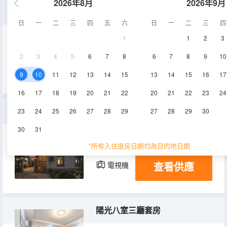
2026年8月
2026年9月
舒適大床房
日
一
二
三
四
五
六
日
一
二
三
四
1
1
2
3
16-18㎡
2層
空調
2
3
4
5
6
7
8
6
7
8
9
10
查看供應
淋浴
電視機
9
10
11
12
13
14
15
13
14
15
16
17
16
17
18
19
20
21
22
20
21
22
23
24
精緻八室一廳套房
23
24
25
26
27
28
29
27
28
29
30
30
31
320㎡
空調
淋浴
*所有入住退房日期均為目的地日期
查看供應
電視機
陽光八室三廳套房