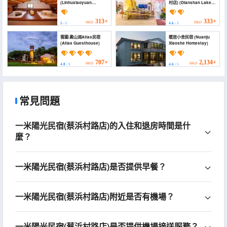
(Linhuxiaoyuan
村店) (Dianshan Lake
Courtyard)
Liuxia Shiguang
Homestay（Cai Bang
Cun Store ）)
313+
333+
HKD
HKD
5
/ 5
4.6
/ 5
雲圖·澱山湖Atlas民宿
暖居小舍民宿 (Nuanju
(Atlas Guesthouse)
Xiaoshe Homestay)
707+
2,134+
HKD
HKD
4.8
/ 5
4.6
/ 5
常見問題
一米陽光民宿(蔡浜村路店)的入住和退房時間是什
麼？
一米陽光民宿(蔡浜村路店)是否提供早餐？
一米陽光民宿(蔡浜村路店)附近是否有機場？
一米陽光民宿(蔡浜村路店)是否提供機場接送服務？