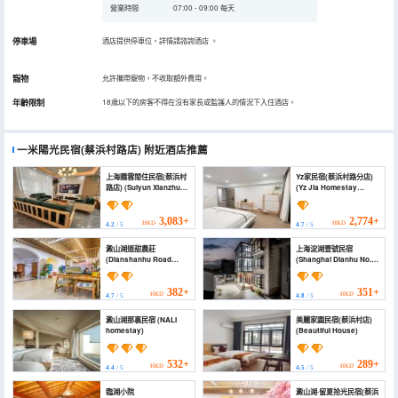
營業時間
07:00 - 09:00 每天
停車場
酒店提供停車位，詳情請諮詢酒店
。
寵物
允許攜帶寵物，不收取額外費用。
年齡限制
18歲以下的房客不得在沒有家長或監護人的情況下入住酒店。
一米陽光民宿(蔡浜村路店)
附近酒店推薦
上海隨雲閒住民宿(蔡浜村
Yz家民宿(蔡浜村路分店)
路店) (Suiyun Xianzhu
(Yz Jia Homestay
Homestay (Caiyucun
(Caibang Village Road))
Road Branch))
3,083+
2,774+
HKD
HKD
4.2
/ 5
4.7
/ 5
澱山湖道甜農莊
上海淀湖壹號民宿
(Dianshanhu Road
(Shanghai Dianhu No.1
Tiantian Farm)
B&B)
382+
351+
HKD
HKD
4.7
/ 5
4.8
/ 5
澱山湖那裏民宿 (NALI
美麗家園民宿(蔡浜村店)
homestay)
(Beautiful House)
532+
289+
HKD
HKD
4.4
/ 5
4.5
/ 5
臨湖小院
澱山湖·留夏拾光民宿(蔡浜