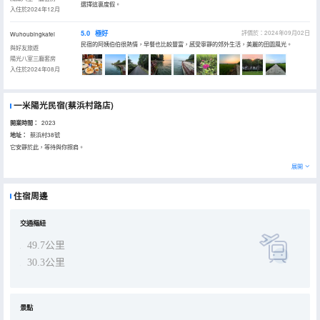
選擇這裏度假。
入住於2024年12月
5.0
極好
評價於：2024年09月02日
Wuhoubingkafei
民宿的阿姨伯伯很熱情，早餐也比較豐富，感受寧靜的郊外生活，美麗的田園風光。
與好友旅遊
陽光八室三廳套房
入住於2024年08月
一米陽光民宿(蔡浜村路店)
開業時間：
2023
地址：
蔡浜村38號
它安靜於此，等待與你擦肩。
展開
住宿周邊
交通樞紐
49.7公里
30.3公里
景點