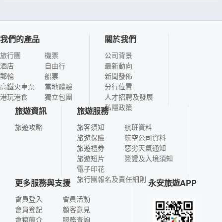
我們的產品
關於我們
旅行團
機票
公司背景
酒店
自由行
最新動向
郵輪
船票
新聞發佈
高鐵火車票
當地體驗
分行位置
港玩港食
獨立包團
人才招聘及發展
私隱政策
旅遊資訊
旅遊服務
旅遊攻略
旅客須知
航班資料
旅遊保險
航空公司資料
旅遊禮券
惡劣天氣通知
旅遊短片
簽證及入境須知
電子印花
旅行團報名及責任細則
更多服務與支援
永安旅遊APP
會員登入
會員活動
會員登記
顧客意見
會籍簡介
服務查詢