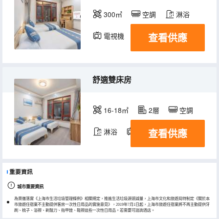
300㎡
空調
淋浴
查看供應
電視機
舒適雙床房
16-18㎡
2層
空調
查看供應
淋浴
電視機
重要資訊
城市重要資訊
為貫徹落實《上海市生活垃圾管理條例》相關規定，推進生活垃圾源頭減量，上海市文化和旅遊局特制定《關於本
市旅遊住宿業不主動提供客房一次性日用品的實施意見》，2019年7月1日起，上海市旅遊住宿業將不再主動提供牙
刷、梳子、浴擦、剃鬚刀、指甲銼、鞋擦這些一次性日用品。若需要可諮詢酒店。