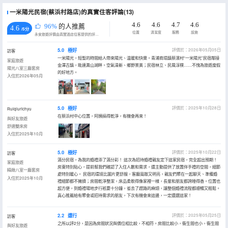
一米陽光民宿(蔡浜村路店)的真實住客評論(13)
4.6
4.6
4.7
4.6
96%
的人推薦
4.6
/5分
位置
清潔度
服務
設施
永安旅遊評價由真實酒店住客提供的評價。
5.0
極好
評價於：2026年05月05日
訪客
一米陽光，短暫的時間給人帶來陽光、温暖和快樂。青浦商塌鎮蔡濱村“一米陽光”民宿鄰接
家庭旅遊
金澤古鎮，毗連澱山湖畔。空氣清新、鄉野景美；民宿林立、民風淳樸……不愧為旅遊度假
陽光八室三廳套房
的好地方。
入住於2026年05月
5.0
極好
評價於：2025年10月28日
Ruiqiurichyu
在蔡浜村中心位置，阿姨搞得乾淨，有機會再來！
與好友旅遊
舒適雙床房
入住於2025年10月
5.0
極好
評價於：2025年10月22日
訪客
滿分民宿，為我的婚禮添了滿分彩！ 這次為招待婚禮親友定下這家民宿，完全超出預期！
家庭旅遊
房東特別貼心，提前幫我們確認了入住人數和需求，還主動提供了放置伴手禮的空間，細節
精緻八室一廳套房
處特別暖心。 民宿的環境比圖片更舒服，客廳寬敞又明亮，親友們聚在一起聊天、準備婚
入住於2025年10月
禮細節都不擁擠；房間乾淨整潔，床品柔軟得像家裡一樣，長輩和朋友都誇睡得香。位置也
超方便，到婚禮場地步行衹要十分鐘，省去了趕路的麻煩，讓整個婚禮流程都順暢又輕鬆。
真心推薦給有聚會或招待需求的朋友，下次有機會來這邊，一定還選這家！
2.2
還行
評價於：2025年05月25日
訪客
之所以評2分，是因為房間狀況與價位相比較，不相符。房間比較小，衞生間也小，衞生間
與好友旅遊