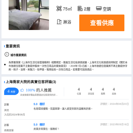
75㎡
2層
空調
查看供應
淋浴
重要資訊
城市重要資訊
為貫徹落實《上海市生活垃圾管理條例》相關規定，推進生活垃圾源頭減量，上海市文化和旅遊局特制定《關於本
市旅遊住宿業不主動提供客房一次性日用品的實施意見》，2019年7月1日起，上海市旅遊住宿業將不再主動提供牙
刷、梳子、浴擦、剃鬚刀、指甲銼、鞋擦這些一次性日用品。若需要可諮詢酒店。
上海喬家大院的真實住客評論(3)
4
4
4
4
100%
的人推薦
4
/5分
位置
清潔度
服務
設施
永安旅遊評價由真實酒店住客提供的評價。
5.0
極好
評價於：2024年08月23日
訪客
名宿環境優雅，氛圍寧靜，讓人感受到家的温馨與舒適。
其他
入住於2024年08月
5.0
極好
評價於：2023年09月18日
訪客
房東非常實在，服務好！
商務旅客