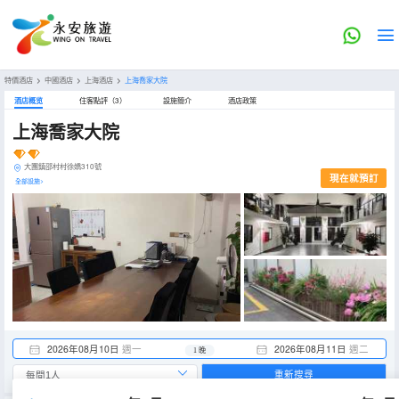
特價酒店
>
中國酒店
>
上海酒店
>
上海喬家大院
酒店概览
住客點評（3）
設施簡介
酒店政策
上海喬家大院
大團鎮邵村村徐嬌310號
現在就預訂
全部設施>
2026年08月10日
週一
2026年08月11日
週二
1 晚
重新搜尋