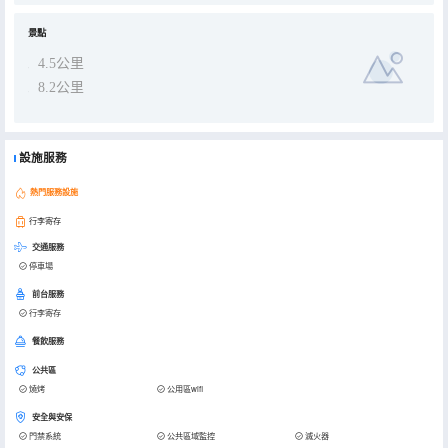
景點
4.5公里
8.2公里
設施服務
熱門服務設施
行李寄存
交通服務
停車場
前台服務
行李寄存
餐飲服務
公共區
燒烤
公用區wifi
安全與安保
門禁系統
公共區域監控
滅火器