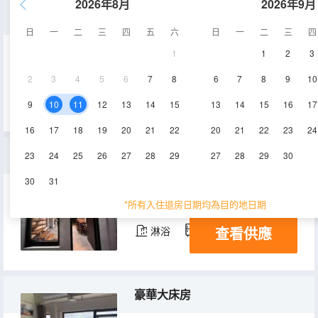
2026年8月
2026年9月
大床房
日
一
二
三
四
五
六
日
一
二
三
四
1
1
2
3
40-50㎡
1層
空調
2
3
4
5
6
7
8
6
7
8
9
10
查看供應
淋浴
冰箱
9
10
11
12
13
14
15
13
14
15
16
17
16
17
18
19
20
21
22
20
21
22
23
24
複式大床房
23
24
25
26
27
28
29
27
28
29
30
30
31
45-50㎡
1層
空調
*所有入住退房日期均為目的地日期
查看供應
淋浴
冰箱
豪華大床房