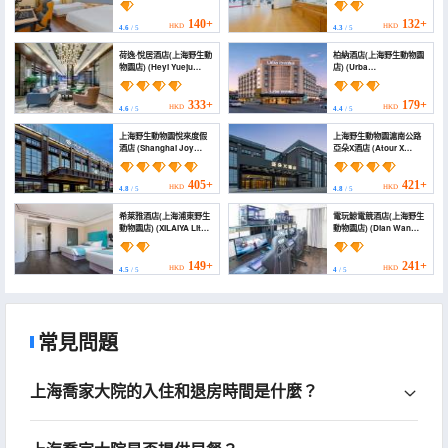
(Shanghai Wildlife Park
Wild Animal Park))
Yuzhou Commercial
140+
132+
HKD
HKD
4.6
/ 5
4.3
/ 5
Plaza))
荷逸·悅居酒店(上海野生動
柏納酒店(上海野生動物園
物園店) (Heyi Yueju
店) (Urba
Hotel (Shanghai
Hotel(Shanghai Wild
International Tourism
Animal Park))
and Resorts Zone))
333+
179+
HKD
HKD
4.6
/ 5
4.4
/ 5
上海野生動物園悅來度假
上海野生動物園滬南公路
酒店 (Shanghai Joy
亞朵X酒店 (Atour X
International Resort
Hotel, Shanghai
Hotel (Wild Animal
International Tourism
Park))
Wild Animal Park)
405+
421+
HKD
HKD
4.8
/ 5
4.8
/ 5
希萊雅酒店(上海浦東野生
電玩鯨電競酒店(上海野生
動物園店) (XILAIYA Lite
動物園店) (Dian Wan
(Shanghai Pudong
Jing Esports Hotel
Airport, International
(Shanghai Wild Animal
Tourism Resort))
Park Branch))
149+
241+
HKD
HKD
4.5
/ 5
4
/ 5
常見問題
上海喬家大院的入住和退房時間是什麼？