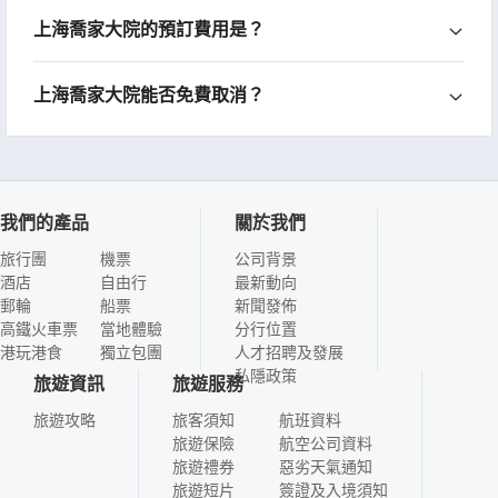
上海喬家大院的預訂費用是？
上海喬家大院能否免費取消？
我們的產品
關於我們
旅行團
機票
公司背景
酒店
自由行
最新動向
郵輪
船票
新聞發佈
高鐵火車票
當地體驗
分行位置
港玩港食
獨立包團
人才招聘及發展
私隱政策
旅遊資訊
旅遊服務
旅遊攻略
旅客須知
航班資料
旅遊保險
航空公司資料
旅遊禮券
惡劣天氣通知
旅遊短片
簽證及入境須知