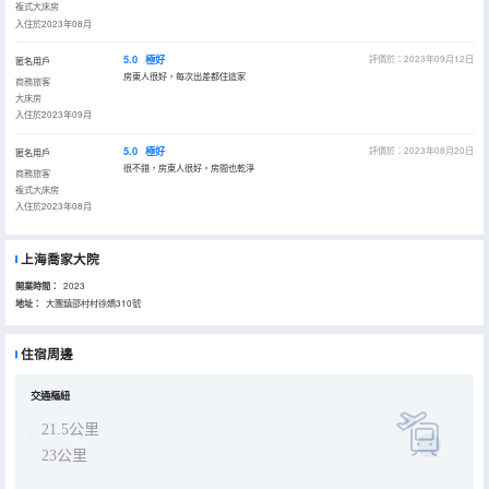
複式大床房
入住於2023年08月
5.0
極好
評價於：2023年09月12日
匿名用戶
房東人很好，每次出差都住這家
商務旅客
大床房
入住於2023年09月
5.0
極好
評價於：2023年08月20日
匿名用戶
很不錯，房東人很好。房間也乾淨
商務旅客
複式大床房
入住於2023年08月
上海喬家大院
開業時間：
2023
地址：
大團鎮邵村村徐嬌310號
住宿周邊
交通樞紐
21.5公里
23公里