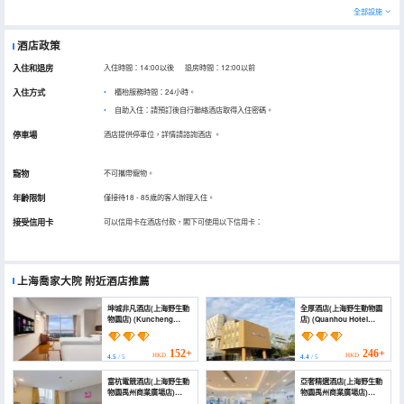
全部設施
酒店政策
入住和退房
入住時間：14:00以後 退房時間：12:00以前
入住方式
櫃枱服務時間：24小時。
自助入住：請預訂後自行聯絡酒店取得入住密碼。
停車場
酒店提供停車位，詳情請諮詢酒店
。
寵物
不可攜帶寵物。
年齡限制
僅接待18 - 85歲的客人辦理入住。
接受信用卡
可以信用卡在酒店付款，閣下可使用以下信用卡：
上海喬家大院
附近酒店推薦
坤城非凡酒店(上海野生動
全厚酒店(上海野生動物園
物園店) (Kuncheng
店) (Quanhou Hotel
Extraordinary Hotel
(Shanghai Wildlife
(Shanghai Wild Animal
Park))
Park))
152+
246+
HKD
HKD
4.5
/ 5
4.4
/ 5
富杭電競酒店(上海野生動
亞奢精選酒店(上海野生動
物園禹州商業廣場店)
物園禹州商業廣場店)
(Fuhang E-Sports Hotel
(YaShe Hotel (Shanghai