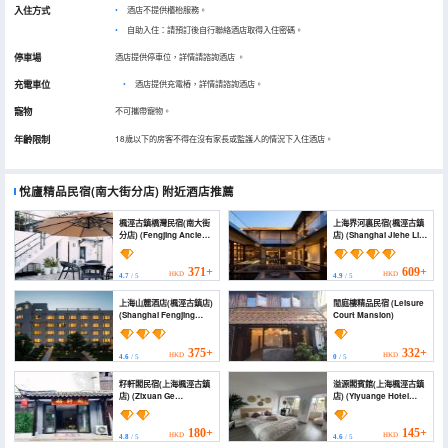
入住方式
酒店不提供櫃枱服務。
自助入住：請預訂後自行聯絡酒店取得入住密碼。
停車場
酒店提供停車位，詳情請諮詢酒店
。
充電車位
•
酒店提供充電樁，詳情請諮詢酒店。
寵物
不可攜帶寵物。
年齡限制
18歲以下的房客不得在沒有家長或監護人的情況下入住酒店。
悅廬精品民宿(南大街分店)
附近酒店推薦
楓涇古鎮橋灣民宿(南大街
上海界河裏民宿(楓涇古鎮
分店) (Fengjing Ancient
店) (Shanghai Jiehe Li
Town Qiaowan
Homestay)
Homestay (South
Street))
371+
609+
HKD
HKD
4.7
/ 5
4.9
/ 5
上海山麓酒店(楓涇古鎮店)
閒庭樓精品民宿 (Leisure
(Shanghai Fengjing
Court Mansion)
Ancient Town Shanlu
Hotel)
375+
332+
HKD
HKD
4.6
/ 5
0
/ 5
籽軒閣民宿(上海楓涇古鎮
溢源閣賓館(上海楓涇古鎮
店) (Zixuan Ge
店) (Yiyuange Hotel
Homestay (Shanghai
(Shanghai Fengjing
Fengjing Ancient Town
Ancient Town))
Store))
180+
145+
HKD
HKD
4.8
/ 5
4.6
/ 5