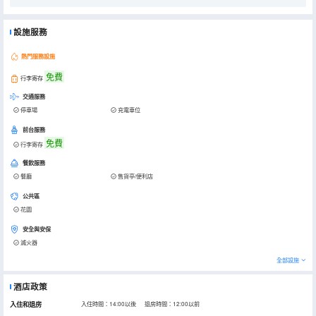
設施服務
熱門服務設施
免費
行李寄存
交通服務
停車場
充電車位
前台服務
免費
行李寄存
餐飲服務
餐廳
售貨亭/便利店
公共區
花園
安全與安保
滅火器
全部設施
酒店政策
入住和退房
入住時間：14:00以後 退房時間：12:00以前