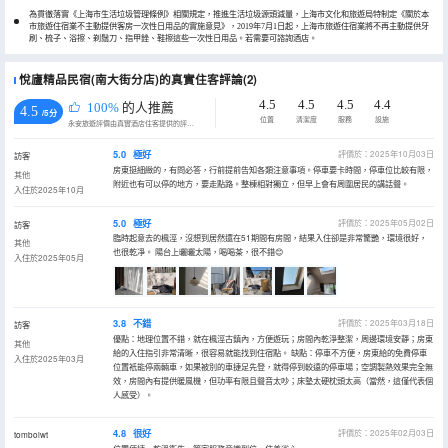
為貫徹落實《上海市生活垃圾管理條例》相關規定，推進生活垃圾源頭減量，上海市文化和旅遊局特制定《關於本
市旅遊住宿業不主動提供客房一次性日用品的實施意見》，2019年7月1日起，上海市旅遊住宿業將不再主動提供牙
刷、梳子、浴擦、剃鬚刀、指甲銼、鞋擦這些一次性日用品。若需要可諮詢酒店。
悅廬精品民宿(南大街分店)的真實住客評論(2)
4.5
4.5
4.5
4.4
100%
的人推薦
4.5
/5分
位置
清潔度
服務
設施
永安旅遊評價由真實酒店住客提供的評價。
5.0
極好
評價於：2025年10月03日
訪客
房東挺細緻的，有問必答，行前提前告知各類注意事項。停車要卡時間，停車位比較有限，
其他
附近也有可以停的地方，要走點路。整棟相對獨立，但早上會有周圍居民的講話聲。
入住於2025年10月
5.0
極好
評價於：2025年05月02日
訪客
臨時起意去的楓涇，沒想到居然還在51期間有房間，結果入住卻是非常驚艷，環境很好，
其他
也很乾凈。 陽台上曬曬太陽，喝喝茶，很不錯😊
入住於2025年05月
3.8
不錯
評價於：2025年03月18日
訪客
優點：地理位置不錯，就在楓涇古鎮內，方便遊玩；房間內乾淨整潔，周邊環境安靜；房東
其他
給的入住指引非常清晰，很容易就能找到住宿點。 缺點：停車不方便，房東給的免費停車
入住於2025年03月
位置衹能停兩輛車，如果被別的車捷足先登，就得停到較遠的停車場；空調製熱效果完全無
效，房間內有提供暖風機，但功率有限且聲音太吵；床墊太硬枕頭太高（當然，這僅代表個
人感受）。
4.8
很好
評價於：2025年02月03日
tombolwt