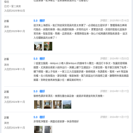
位置便捷，乾淨衞生，管家服務意識到位，住着省心
情侶
日式一室二床房
入住於2025年02月
5.0
極好
評價於：2025年01月16日
訪客
這次來上海遊玩，能訂到這家民宿真的是太幸運了，必須給出五星好評！ 整體風格古典現
其他
代融合，高雅的傢俱，精心挑選的裝飾，非常的出片。 更驚喜的是，民宿的智能化設施非
入住於2025年01月
常完善。智能音箱，馬桶，品質很高。 老闆熱情友善。耐心介紹周邊的景點和美食。 這次
入住體驗真的太棒了！
5.0
極好
評價於：2024年11月23日
訪客
🎈超愛古鎮風，&ldquo;小巷人家&rdquo;的韻味令人難忘。楓涇打卡多次，悅廬民宿堪稱
其他
翹楚，尤其適合兩家人結伴出行。其樓上樓下互通設計，方便至極，電子鎖又保障了私隱。
入住於2024年11月
樓下標間，樓上子母床，一家三口入住寬敞舒適。裝修精美，色調柔和，電視、wifi 等設施
完備。在小院與陽台，靜享微風，愜意無限，實乃家庭出行的理想之選。聽聞明年樂高樂園
開幕，到時定會再來悅廬小住，續寫美好時光。
5.0
極好
評價於：2024年11月17日
訪客
裝修色調非常漂亮，夜裡在露台茶話會，度過非常適宜的秋天夜晚。
其他
入住於2024年11月
5.0
極好
評價於：2024年11月17日
訪客
非常乾淨整潔，周圍也很安靜，休息得很好
其他
入住於2024年11月