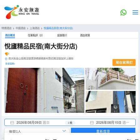
特價酒店
>
中國酒店
>
上海酒店
>
悅廬精品民宿(南大街分店)
酒店概览
住客點評（2）
設施簡介
酒店政策
悅廬精品民宿(南大街分店)
南大街金山區楓涇鎮寶源橋建楓新村靠近楓涇鎮友好上塘街
現在就預訂
全部設施>
2026年08月09日
週日
2026年08月10日
週一
1 晚
重新搜尋