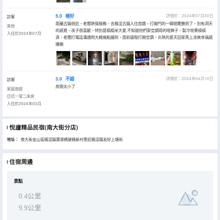
5.0
極好
評價於：2024年07月30日
訪客
距離古鎮很近，老闆熱情服務，去楓涇古鎮入住首選，打開門的一瞬間驚艷到了，別有洞天
其他
的感覺，孩子很喜歡，特別是榻榻米大愛.不知道他們家空調用的啥牌子，製冷效果槓槓
入住於2024年07月
滴，老闆打電話溝通問大概幾點鐘到，提前遠程打開空調，炎熱的夏天回家馬上涼爽幸福感
爆棚
3.0
不錯
評價於：2024年04月10日
訪客
房間太小了
家庭旅遊
日式一室二床房
入住於2024年03月
悅廬精品民宿(南大街分店)
地址：
南大街金山區楓涇鎮寶源橋建楓新村靠近楓涇鎮友好上塘街
住宿周邊
景點
0.4公里
9.9公里