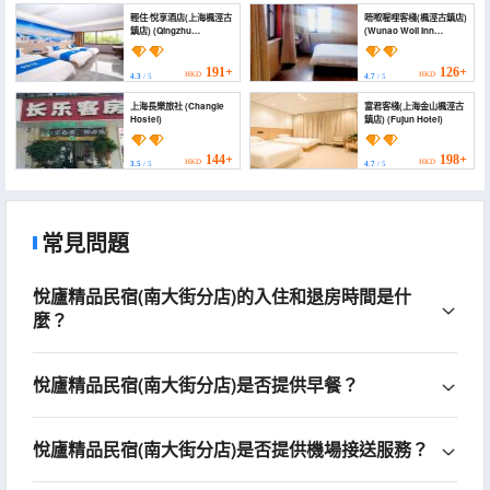
輕住·悅享酒店(上海楓涇古
唔呶喔哩客棧(楓涇古鎮店)
鎮店) (Qingzhu
(Wunao Woli Inn
Yuexiang Hotel
(Fengjing Ancient Town
(Shanghai Fengjing
Branch))
Ancient Town))
191+
126+
HKD
HKD
4.3
/ 5
4.7
/ 5
上海長樂旅社 (Changle
富君客棧(上海金山楓涇古
Hostel)
鎮店) (Fujun Hotel)
144+
198+
HKD
HKD
3.5
/ 5
4.7
/ 5
常見問題
悅廬精品民宿(南大街分店)的入住和退房時間是什
麼？
悅廬精品民宿(南大街分店)是否提供早餐？
悅廬精品民宿(南大街分店)是否提供機場接送服務？