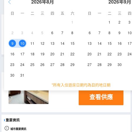
2026年8月
2026年9月
日式一室二床房
日
一
二
三
四
五
六
日
一
二
三
四
1
1
2
3
25㎡
電視機
2
3
4
5
6
7
8
6
7
8
9
10
查看供應
9
10
11
12
13
14
15
13
14
15
16
17
16
17
18
19
20
21
22
20
21
22
23
24
日式一室大床房
23
24
25
26
27
28
29
27
28
29
30
30
31
25㎡
電視機
*所有入住退房日期均為目的地日期
查看供應
重要資訊
城市重要資訊