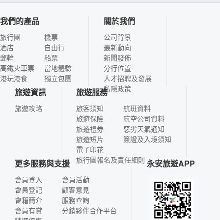
我們的產品
關於我們
旅行團
機票
公司背景
酒店
自由行
最新動向
郵輪
船票
新聞發佈
高鐵火車票
當地體驗
分行位置
港玩港食
獨立包團
人才招聘及發展
私隱政策
旅遊資訊
旅遊服務
旅遊攻略
旅客須知
航班資料
旅遊保險
航空公司資料
旅遊禮券
惡劣天氣通知
旅遊短片
簽證及入境須知
電子印花
旅行團報名及責任細則
更多服務與支援
永安旅遊APP
會員登入
會員活動
會員登記
顧客意見
會籍簡介
服務查詢
會員有賞
分銷夥伴合作平台