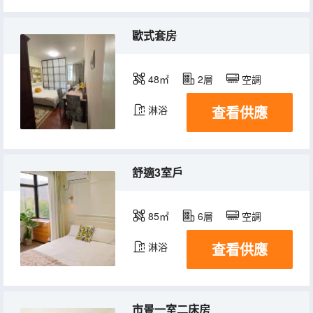
歐式套房
48㎡
2層
空調
查看供應
淋浴
舒適3室戶
85㎡
6層
空調
查看供應
淋浴
市景一室二床房