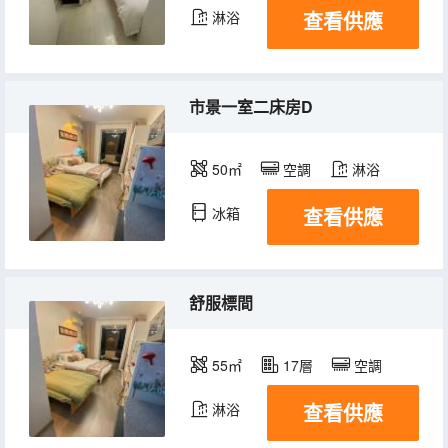
查看供應
淋浴
市景一室二床房D
50㎡
空調
淋浴
查看供應
冰箱
舒服標間
55㎡
17層
空調
查看供應
淋浴