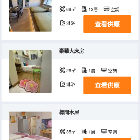
68㎡
12層
空調
查看供應
淋浴
豪華大床房
26㎡
1層
空調
查看供應
淋浴
標間木屋
35㎡
1層
空調