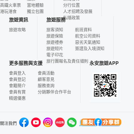
高鐵火車票
當地體驗
分行位置
港玩港食
獨立包團
人才招聘及發展
私隱政策
旅遊資訊
旅遊服務
旅遊攻略
旅客須知
航班資料
旅遊保險
航空公司資料
旅遊禮券
惡劣天氣通知
旅遊短片
簽證及入境須知
電子印花
旅行團報名及責任細則
更多服務與支援
永安旅遊APP
會員登入
會員活動
會員登記
顧客意見
會籍簡介
服務查詢
會員有賞
分銷夥伴合作平台
精選優惠
關注我們