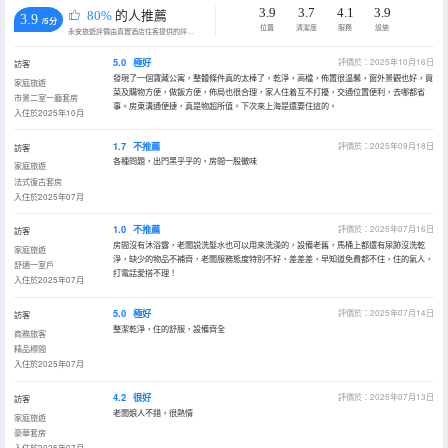
3.9
3.7
4.1
3.9
80%
的人推薦
3.9
/5分
位置
清潔度
服務
設施
永安旅遊評價由真實酒店住客提供的評價。
5.0
極好
評價於：2025年10月16日
訪客
發現了一個寶藏公寓，整體條件真的太棒了，乾淨，高檔，佈置很温馨，窗外景觀也好，買
家庭旅遊
菜及購物方便，做飯方便，佈局也很合理，家人住着互不打擾，交通位置便利，去哪都省
市景二室一廳套房
事。房東溝通便捷，真是物超所值。下次來上海是還要住這的。
入住於2025年10月
1.7
不推薦
評價於：2025年09月18日
訪客
各種問題，出門黑乎乎的，房間一股黴味
家庭旅遊
法式復古套房
入住於2025年07月
1.0
不推薦
評價於：2025年07月16日
訪客
房間沒有沐浴露，老闆説洗髮水也可以用來洗澡的，設備老舊，馬桶上都還有尿跡沒洗乾
家庭旅遊
淨，缺少的物品不補齊，老闆服務態度特別不好，差差差，早知道免費都不住，住的氣人，
舒適一室戶
打電話愛搭不理！
入住於2025年07月
5.0
極好
評價於：2025年07月14日
訪客
整潔乾淨，住的舒服，設備齊全
商務旅客
精品標間
入住於2025年07月
4.2
很好
評價於：2025年07月13日
訪客
老闆娘人不錯，很熱情
家庭旅遊
豪華套房
入住於2025年07月