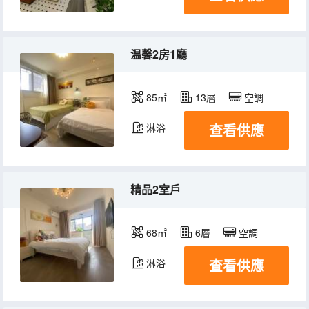
温馨2房1廳
85㎡
13層
空調
查看供應
淋浴
精品2室戶
68㎡
6層
空調
查看供應
淋浴