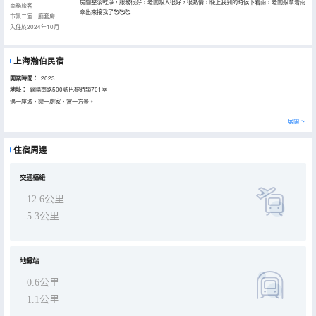
房間整潔乾淨，服務很好，老闆娘人很好，很熱情，晚上我到的時候下着雨，老闆娘拿着雨
商務旅客
傘出來接我了🥰🥰🥰
市景二室一廳套房
入住於2024年10月
上海瀚伯民宿
開業時間：
2023
地址：
襄陽南路500號巴黎時韻701室
遇一座城，戀一處家，賞一方景。
展開
住宿周邊
交通樞紐
12.6公里
5.3公里
地鐵站
0.6公里
1.1公里