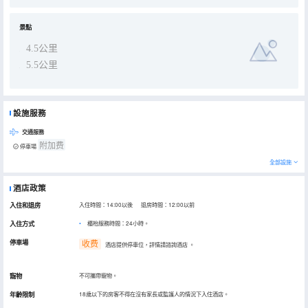
景點
4.5公里
5.5公里
設施服務
交通服務
附加费
停車場
全部設施
酒店政策
入住和退房
入住時間：14:00以後 退房時間：12:00以前
入住方式
櫃枱服務時間：24小時。
停車場
收费
酒店提供停車位，詳情請諮詢酒店
。
寵物
不可攜帶寵物。
年齡限制
18歲以下的房客不得在沒有家長或監護人的情況下入住酒店。