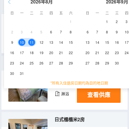
2026年8月
2026年9月
温馨三床房
日
一
二
三
四
五
六
日
一
二
三
四
1
1
2
3
85㎡
3層
空調
2
3
4
5
6
7
8
6
7
8
9
10
查看供應
淋浴
9
10
11
12
13
14
15
13
14
15
16
17
16
17
18
19
20
21
22
20
21
22
23
24
温馨三室戶
23
24
25
26
27
28
29
27
28
29
30
30
31
85㎡
10層
空調
*所有入住退房日期均為目的地日期
查看供應
淋浴
日式榻榻米2房