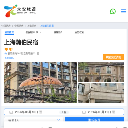
特價酒店
>
中國酒店
>
上海酒店
>
上海瀚伯民宿
酒店概览
住客點評（11）
設施簡介
酒店政策
上海瀚伯民宿
襄陽南路500號巴黎時韻701室
現在就預訂
全部設施>
2026年08月10日
週一
2026年08月11日
週二
1 晚
重新搜尋