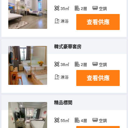
35㎡
2層
空調
查看供應
淋浴
韓式豪華套房
38㎡
2層
空調
查看供應
淋浴
精品標間
55㎡
4層
空調