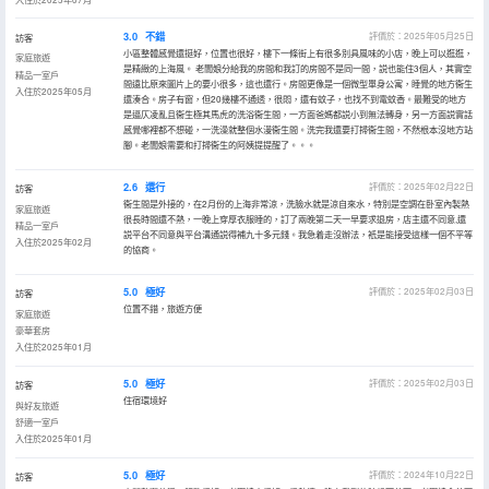
3.0
不錯
評價於：2025年05月25日
訪客
小區整體感覺還挺好，位置也很好，樓下一條街上有很多別具風味的小店，晚上可以逛逛，
家庭旅遊
是精緻的上海風。 老闆娘分給我的房間和我訂的房間不是同一間，説也能住3個人，其實空
精品一室戶
間遠比原來圖片上的要小很多，這也還行。房間更像是一個微型單身公寓，睡覺的地方衞生
入住於2025年05月
還湊合。房子有窗，但20幾樓不通透，很悶，還有蚊子，也找不到電蚊香。最難受的地方
是逼仄凌亂且衞生極其馬虎的洗浴衞生間，一方面爸媽都説小到無法轉身，另一方面説實話
感覺哪裡都不想碰，一洗澡就整個水漫衞生間。洗完我還要打掃衞生間，不然根本沒地方站
腳。老闆娘需要和打掃衞生的阿姨提提醒了。。。
2.6
還行
評價於：2025年02月22日
訪客
衞生間是外接的，在2月份的上海非常涼，洗臉水就是涼自來水，特別是空調在卧室內製熱
家庭旅遊
很長時間還不熱，一晚上穿厚衣服睡的，訂了兩晚第二天一早要求退房，店主還不同意,還
精品一室戶
説平台不同意與平台溝通説得補九十多元錢。我急着走沒辦法，衹是能接受這樣一個不平等
入住於2025年02月
的協商。
5.0
極好
評價於：2025年02月03日
訪客
位置不錯，旅遊方便
家庭旅遊
豪華套房
入住於2025年01月
5.0
極好
評價於：2025年02月03日
訪客
住宿環境好
與好友旅遊
舒適一室戶
入住於2025年01月
5.0
極好
評價於：2024年10月22日
訪客