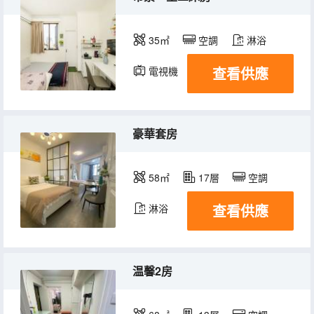
35㎡
空調
淋浴
查看供應
電視機
冰箱
豪華套房
58㎡
17層
空調
查看供應
淋浴
温馨2房