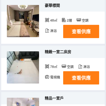
豪華標間
48㎡
2層
空調
查看供應
淋浴
精緻一室二床房
78㎡
空調
淋浴
查看供應
電視機
冰箱
精品一室戶