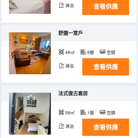
查看供應
淋浴
舒適一室戶
48㎡
8層
空調
查看供應
淋浴
法式復古套房
58㎡
1層
空調
查看供應
淋浴