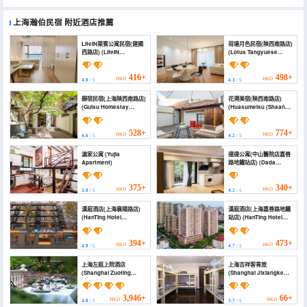
上海瀚伯民宿
附近酒店推薦
LifeIN萊賓公寓民宿(建國
荷塘月色民宿(陝西南路店)
西路店) (LifeIN
(Lotus Tangyuese
apartment)
Homestay (South
Shaanxi Road Branch))
416+
498+
HKD
HKD
4.8
/ 5
4.3
/ 5
歸宿民宿(上海陝西南路店)
花溯美宿(陝西南路店)
(Guisu Homestay
(Huasumeisu (Shaanxi
(Shanghai Shaanxi
South Road))
South Road))
528+
774+
HKD
HKD
4.6
/ 5
4.2
/ 5
滬家公寓 (Yujia
達達公寓(中山醫院店嘉善
Apartment)
路地鐵站店) (Dada
Apartment (Zhongshan
Hospital Jiashan Road
Subway Station))
375+
340+
HKD
HKD
3.8
/ 5
4.2
/ 5
漢庭酒店(上海襄陽路店)
漢庭酒店(上海嘉善路地鐵
(HanTing Hotel
站店) (HanTing Hotel
(Shanghai Xiangyang
(Shanghai Jiashan
Road))
Road Subway Station))
394+
473+
HKD
HKD
4.8
/ 5
4.7
/ 5
上海左庭上院酒店
上海吉祥客青旅
(Shanghai Zuoting
(Shanghai Jixiangke
Shangyuan Hotel)
Youth Hotel)
3,946+
66+
HKD
HKD
4.8
/ 5
3.7
/ 5