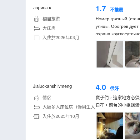
1.7
лариса к
不推薦
獨自旅遊
Номер грязный (стены
улицы. Обогрев дует 
大床房
охрана коуглосуточно
入住於2026年03月
4.0
Jialuokanshilvmeng
很好
情侶
寶子們，這家地方必須
自在。前台的小姐姐熱
大廳多人床位房（僅男生入
入住於2025年10月
住）