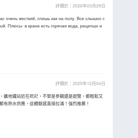
評價於：2026年03月29日
ас очень жесткий, спишь как на полу. Все слышно с
вой. Плюсы- в кране есть горячая вода, рецепшн и
評價於：2025年12月04日
，離地鐵站近在咫尺，不管是參觀還是遊覽，都輕鬆又
都有熱水供應，這體驗感直接拉滿！強烈推薦！