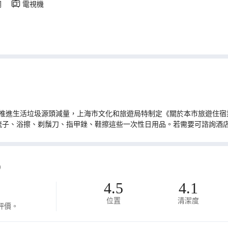
調
電視機
推進生活垃圾源頭減量，上海市文化和旅遊局特制定《關於本市旅遊住宿業
梳子、浴擦、剃鬚刀、指甲銼、鞋擦這些一次性日用品。若需要可諮詢酒
)
4.5
4.1
位置
清潔度
評價。