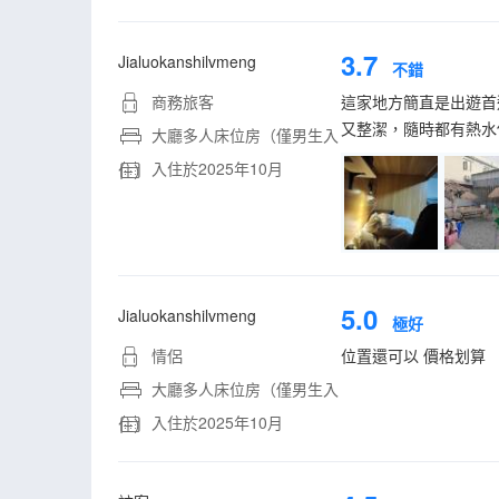
3.7
Jialuokanshilvmeng
不錯
商務旅客
這家地方簡直是出遊首
又整潔，隨時都有熱水
大廳多人床位房（僅男生入
入住於2025年10月
住）
5.0
Jialuokanshilvmeng
極好
情侶
位置還可以 價格划算
大廳多人床位房（僅男生入
入住於2025年10月
住）