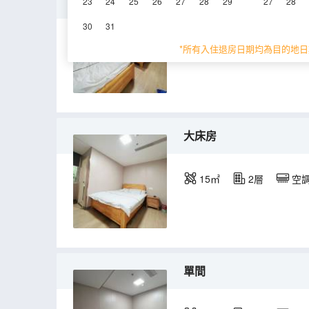
標準間
23
24
25
26
27
28
29
27
28
30
31
10-15㎡
2層
*所有入住退房日期均為目的地日
大床房
15㎡
2層
空
單間