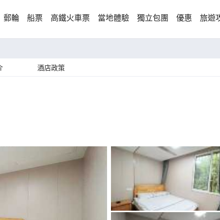
郵輪
船票
高鐵火車票
當地體驗
獨立包團
優惠
旅遊
介
酒店政策