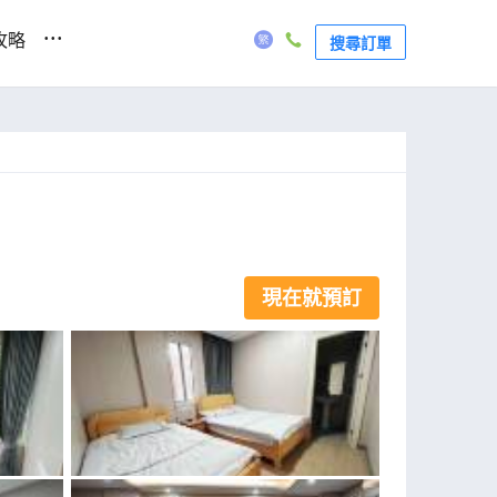
...
攻略
搜尋訂單
現在就預訂