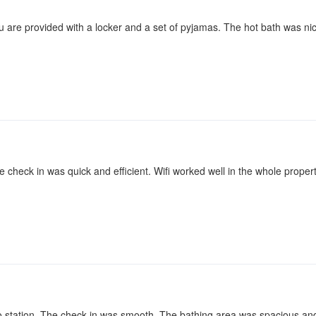
u are provided with a locker and a set of pyjamas. The hot bath was ni
e check in was quick and efficient. Wifi worked well in the whole propert
o station. The check in was smooth. The bathing area was spacious and