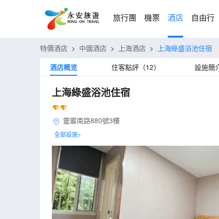
旅行團
機票
酒店
自由行
特價酒店
>
中國酒店
>
上海酒店
>
上海綠盛浴池住宿
酒店概览
住客點評（12）
設施簡
上海綠盛浴池住宿
靈巖南路880號3樓
全部設施>