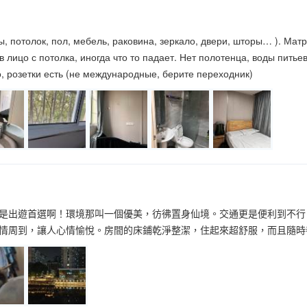
, потолок, пол, мебель, раковина, зеркало, двери, шторы… ). Матр
в лицо с потолка, иногда что то падает. Нет полотенца, воды питье
, розетки есть (не международные, берите переходник)
是出遊首選啊！環境那叫一個優美，彷彿置身仙境。交通更是便利到不行
情周到，讓人心情愉悅。房間的床鋪乾淨整潔，住起來超舒服，而且隨時