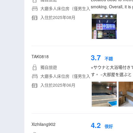
smoking. Overall, it is
大廳多人床位房（僅男生入
入住於2025年08月
住）
3.7
TAK0818
不錯
獨自旅遊
+サウナと大浴場付き
す。 −大部屋を選ぶ
大廳多人床位房（僅男生入
入住於2025年06月
住）
4.2
Xizhilang902
很好