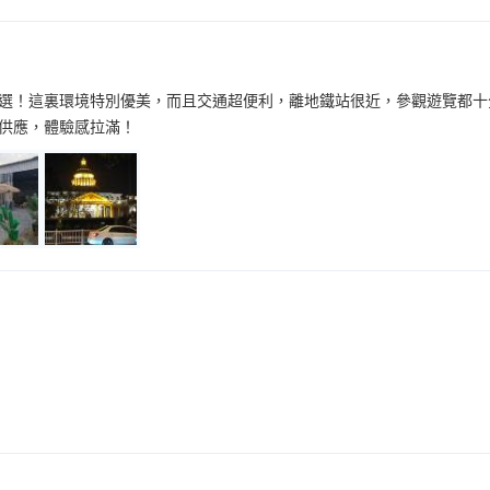
選！這裏環境特別優美，而且交通超便利，離地鐵站很近，參觀遊覽都十
供應，體驗感拉滿！