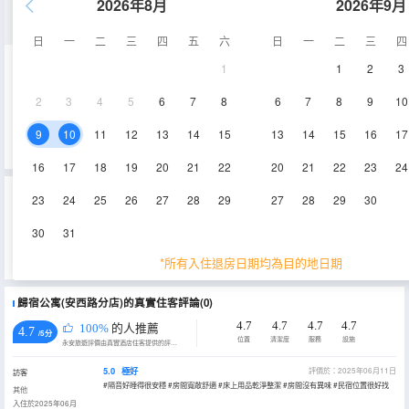
2026年8月
2026年9月
精緻二室二床房
日
一
二
三
四
五
六
日
一
二
三
四
1
1
2
3
68㎡
空調
電視機
2
3
4
5
6
7
8
6
7
8
9
10
查看供應
9
10
11
12
13
14
15
13
14
15
16
17
16
17
18
19
20
21
22
20
21
22
23
24
重要資訊
23
24
25
26
27
28
29
27
28
29
30
城市重要資訊
30
31
為貫徹落實《上海市生活垃圾管理條例》相關規定，推進生活垃圾源頭減量，上海市文化和旅遊局特制定《關於本
市旅遊住宿業不主動提供客房一次性日用品的實施意見》，2019年7月1日起，上海市旅遊住宿業將不再主動提供牙
*所有入住退房日期均為目的地日期
刷、梳子、浴擦、剃鬚刀、指甲銼、鞋擦這些一次性日用品。若需要可諮詢酒店。
歸宿公寓(安西路分店)的真實住客評論(0)
4.7
4.7
4.7
4.7
100%
的人推薦
4.7
/5分
位置
清潔度
服務
設施
永安旅遊評價由真實酒店住客提供的評價。
5.0
極好
評價於：2025年06月11日
訪客
#隔音好睡得很安穩 #房間寬敞舒適 #床上用品乾淨整潔 #房間沒有異味 #民宿位置很好找
其他
入住於2025年06月