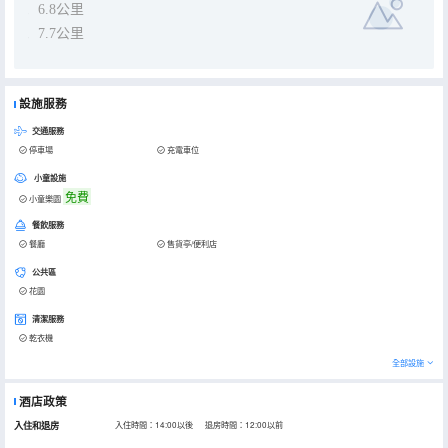
6.8公里
7.7公里
設施服務
交通服務
停車場
充電車位
小童設施
免費
小童樂園
餐飲服務
餐廳
售貨亭/便利店
公共區
花園
清潔服務
乾衣機
全部設施
酒店政策
入住和退房
入住時間：14:00以後 退房時間：12:00以前