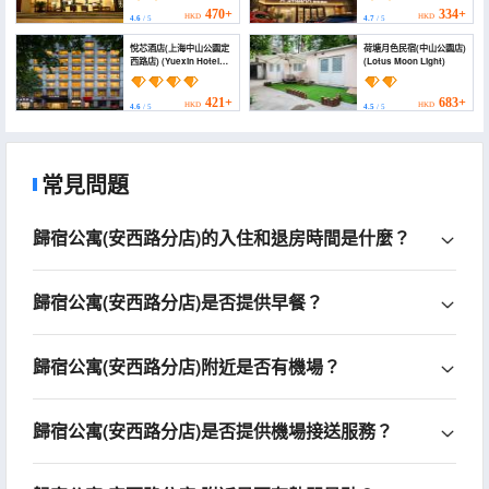
Road Subway Station))
West Road))
470+
334+
HKD
HKD
4.6
/ 5
4.7
/ 5
悅芯酒店(上海中山公園定
荷塘月色民宿(中山公園店)
西路店) (Yuexin Hotel
(Lotus Moon Light)
(Shanghai Zhongshan
Park Branch))
421+
683+
HKD
HKD
4.6
/ 5
4.5
/ 5
常見問題
歸宿公寓(安西路分店)的入住和退房時間是什麼？
歸宿公寓(安西路分店)是否提供早餐？
歸宿公寓(安西路分店)附近是否有機場？
歸宿公寓(安西路分店)是否提供機場接送服務？