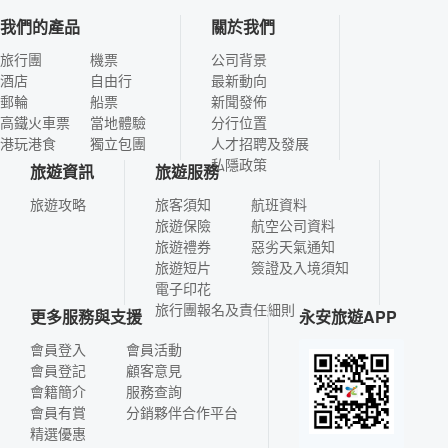
我們的產品
關於我們
旅行團
機票
公司背景
酒店
自由行
最新動向
郵輪
船票
新聞發佈
高鐵火車票
當地體驗
分行位置
港玩港食
獨立包團
人才招聘及發展
私隱政策
旅遊資訊
旅遊服務
旅遊攻略
旅客須知
航班資料
旅遊保險
航空公司資料
旅遊禮券
惡劣天氣通知
旅遊短片
簽證及入境須知
電子印花
旅行團報名及責任細則
更多服務與支援
永安旅遊APP
會員登入
會員活動
會員登記
顧客意見
會籍簡介
服務查詢
會員有賞
分銷夥伴合作平台
精選優惠