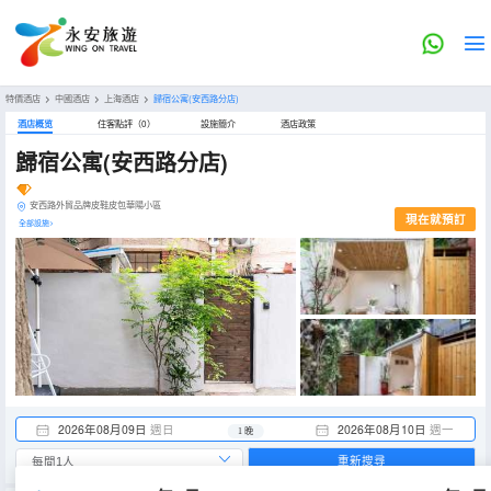
特價酒店
>
中國酒店
>
上海酒店
>
歸宿公寓(安西路分店)
酒店概览
住客點評（0）
設施簡介
酒店政策
歸宿公寓(安西路分店)
安西路外貿品牌皮鞋皮包華陽小區
現在就預訂
全部設施>
2026年08月09日
週日
2026年08月10日
週一
1 晚
重新搜尋