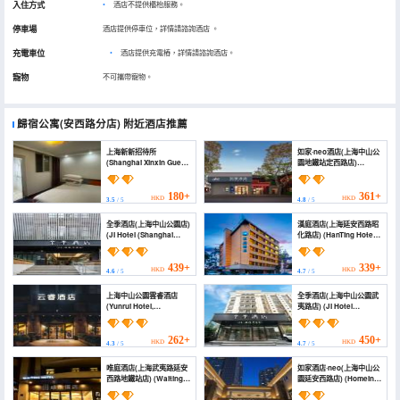
入住方式
酒店不提供櫃枱服務。
停車場
酒店提供停車位，詳情請諮詢酒店
。
充電車位
•
酒店提供充電樁，詳情請諮詢酒店。
寵物
不可攜帶寵物。
歸宿公寓(安西路分店)
附近酒店推薦
上海新新招待所
如家·neo酒店(上海中山公
(Shanghai Xinxin Guest
園地鐵站定西路店)
House)
(Home Inn Neo Hotel
(Shanghai Zhongshan
Park Metro Station
180+
361+
HKD
HKD
3.5
/ 5
4.8
/ 5
Dingxi Road Branch))
全季酒店(上海中山公園店)
漢庭酒店(上海延安西路昭
(JI Hotel (Shanghai
化路店) (HanTing Hotel
Zhongshan Park))
(Shanghai Yan'an West
Road Zhaohua Road))
439+
339+
HKD
HKD
4.6
/ 5
4.7
/ 5
上海中山公園雲睿酒店
全季酒店(上海中山公園武
(Yunrui Hotel,
夷路店) (JI Hotel
Zhongshan Park,
(Shanghai Zhongshan
Shanghai)
Park Wuyi Road))
262+
450+
HKD
HKD
4.3
/ 5
4.7
/ 5
唯庭酒店(上海武夷路延安
如家酒店·neo(上海中山公
西路地鐵站店) (Waiting
園延安西路店) (Homeinn
Hotel (Shanghai Wuyi
· neo (Shanghai
Road Yan'An West
Zhongshan Park Yanan