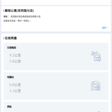
歸宿公寓(安西路分店)
地址：
安西路外貿品牌皮鞋皮包華陽小區
這裏有花有茶，等你一見傾心。
展開
住宿周邊
交通樞紐
9.2公里
5.8公里
地鐵站
0.8公里
1.1公里
景點