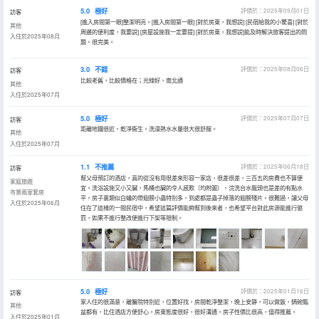
5.0
極好
評價於：2025年09月01日
訪客
[進入房間第一眼]整潔明亮。[進入房間第一眼] [對於房東，我想説] [民宿給我的小驚喜] [對於
其他
周邊的便利度，我要説] [房屋設施我一定要提] [對於房東，我想説]能及時解決旅客提出的問
入住於2025年08月
題。很完美。
3.0
不錯
評價於：2025年08月06日
訪客
比較老舊，比較價格在；光線好，南北通
其他
入住於2025年07月
5.0
極好
評價於：2025年07月07日
訪客
距離地鐵很近，乾淨衞生。洗澡熱水水量很大很舒服。
其他
入住於2025年07月
1.1
不推薦
評價於：2025年06月18日
訪客
幫父母預訂的酒店，真的從沒有用很差來形容一家店，很差很差，三百五的房費也不算便
家庭旅遊
宜。洗浴設施又小又臟，馬桶也臟的令人感歎（均附圖），浣洗台水龍頭也是差的有點水
市景兩室套房
平。房子裏類似白蟻的帶翅膀小蟲特別多，到處都是蟲子掉落的翅膀殘片。很難過，讓父母
入住於2025年06月
住在了這樣的一間民宿中，希望這篇評價能夠幫到後來者，也希望平台對此房源能進行懲
罰，如果不進行整改便進行下架等限制。
5.0
極好
評價於：2025年01月16日
訪客
家人住的很滿意，離醫院特別近，位置好找，房間乾淨整潔，晚上安靜，可以做飯，鍋碗瓢
其他
盆都有，比住酒店方便舒心。房東態度很好，很好溝通。房子性價比很高，值得推薦。
入住於2025年01月