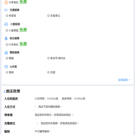
免費
行李寄存
交通服務
停車場
充電車位
小童設施
免費
小童樂園
前台服務
免費
行李寄存
餐飲服務
餐廳
售貨亭/便利店
公共區
電梯
花園
全部設施
酒店政策
入住和退房
入住時間：14:00以後 退房時間：12:00以前
入住方式
酒店不提供櫃枱服務。
停車場
酒店提供停車位，詳情請諮詢酒店
。
充電車位
•
酒店提供充電樁，詳情請諮詢酒店。
寵物
不可攜帶寵物。