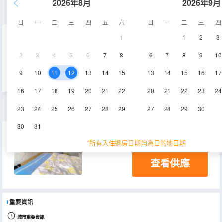
2026年8月
2026年9月
市景二室二廳套房
日
一
二
三
四
五
六
日
一
二
三
四
1
1
2
3
112㎡
空調
電視機
2
3
4
5
6
7
8
6
7
8
9
10
查看供應
9
10
11
12
13
14
15
13
14
15
16
17
16
17
18
19
20
21
22
20
21
22
23
24
市景兩室套房
23
24
25
26
27
28
29
27
28
29
30
30
31
48㎡
*所有入住退房日期均為目的地日期
查看供應
重要資訊
城市重要資訊