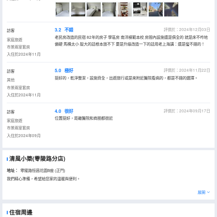
3.2
不錯
評價於：2024年12月03日
訪客
老民房改造的民宿 82年的房子 學區房 南洋模範本校 房間內設施還是俱全的 就是床不咋地
家庭旅遊
偏硬 馬桶太小 腚大的話根本放不下 要是升級改造一下的話用老上海講：還是蠻不錯的！
市景兩室套房
入住於2024年11月
5.0
極好
評價於：2024年11月22日
訪客
挺好的，乾淨整潔，設施齊全，出遊旅行或是來附近醫院看病的，都是不錯的選擇。
其他
市景兩室套房
入住於2024年11月
4.0
很好
評價於：2024年09月17日
訪客
位置挺好，距離醫院和商圈都很近
家庭旅遊
市景兩室套房
入住於2024年09月
清風小築(零陵路分店)
地址：
零陵路恒昌花園B座 (正門)
我們精心準備，希望給您家的温暖與便利。
展開
住宿周邊