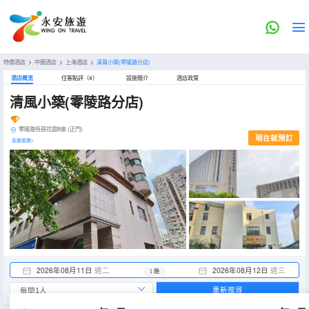
特價酒店
>
中國酒店
>
上海酒店
>
清風小築(零陵路分店)
酒店概览
住客點評（4）
設施簡介
酒店政策
清風小築(零陵路分店)
零陵路恒昌花園B座 (正門)
現在就預訂
全部設施>
2026年08月11日
週二
2026年08月12日
週三
1 晚
重新搜尋