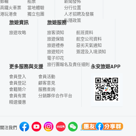
郵輪
船票
新聞發佈
高鐵火車票
當地體驗
分行位置
港玩港食
獨立包團
人才招聘及發展
私隱政策
旅遊資訊
旅遊服務
旅遊攻略
旅客須知
航班資料
旅遊保險
航空公司資料
旅遊禮券
惡劣天氣通知
旅遊短片
簽證及入境須知
電子印花
旅行團報名及責任細則
更多服務與支援
永安旅遊APP
會員登入
會員活動
會員登記
顧客意見
會籍簡介
服務查詢
會員有賞
分銷夥伴合作平台
精選優惠
關注我們