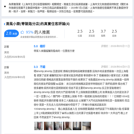
為貫徹落實《上海市生活垃圾管理條例》相關規定，推進生活垃圾源頭減量，上海市文化和旅遊局特制定《關於本
市旅遊住宿業不主動提供客房一次性日用品的實施意見》，2019年7月1日起，上海市旅遊住宿業將不再主動提供牙
刷、梳子、浴擦、剃鬚刀、指甲銼、鞋擦這些一次性日用品。若需要可諮詢酒店。
清風小築(零陵路分店)的真實住客評論(4)
2.5
2.5
3.7
2.5
95%
的人推薦
2.8
/5分
位置
清潔度
服務
設施
永安旅遊評價由真實酒店住客提供的評價。
5.0
極好
評價於：2026年05月11日
訪客
帶家人來腫瘤醫院看病的，位置很方便
其他
入住於2026年05月
3.3
不錯
評價於：2026年04月01日
訪客
嗯&hellip;&hellip;怎麼説呢 價格在那個地段確實很優惠 因為外地長輩想最後一次回上海看
其他
看 就算了這家 離醫院近有什麼事兒能及時處理 畢竟都90多了 距離幾個小輩家也近 大家輪
入住於2026年03月
流陪住照顧 價格真的實惠真覺得挺不錯的 結果到了 有點尷尬&hellip;&hellip;給後面一段時
間住的朋友們提個醒 🛏設施： 房主拍的視頻應該是很早時間拍的了 我們抵達時 陽台堆了
很多雜物 廁所的窗也是銹跡斑斑 但這不是主要的&hellip;&hellip;反正卧室能睡就行
&hellip;&hellip;但是 他的大門是壞的哦 不上保險鎖是很難關上的 如果後面入住的是女孩子
一定一定要小心！關門時一定要鎖上保險 不然一推就開 因為他的環境！！！它隔壁1004在
裝修 剛起步拆牆的那種 很多工人進進出出 公寓樓下大門也因為裝修現在是一直敞開的 而且
很吵 我第一天先去入住的時候被吵得受不了（手機分貝儀測試最高到
100&hellip;&hellip;） 擔心後面長者入住 去和隔壁溝通過 他們説是下午兩點到六點 但事實
上早上9點就開始突突突了😭所以後麪入住的寶子也慎重考慮好 除非你一大早出門 晚上才
回來 不然真受不了&hellip;&hellip;