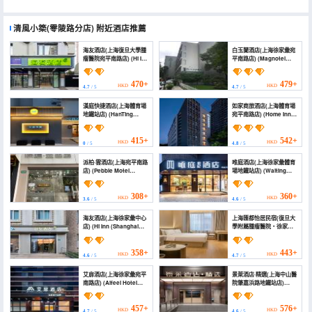
清風小築(零陵路分店)
附近酒店推薦
海友酒店(上海復旦大學腫
白玉蘭酒店(上海徐家彙宛
瘤醫院宛平南路店) (Hi Inn
平南路店) (Magnotel
(Fudan University
(Wanping Road S))
Shanghai Cancer
Center, Wanping South
470+
479+
HKD
HKD
4.7
/ 5
4.7
/ 5
Road))
漢庭快捷酒店(上海體育場
如家商旅酒店(上海體育場
地鐵站店) (HanTing
宛平南路店) (Home Inn
Express Hotel
(Shanghai Stadium
(Shanghai Stadium
Wanping South Road))
Subway Station))
415+
542+
HKD
HKD
0
/ 5
4.8
/ 5
派柏·雲酒店(上海宛平南路
唯庭酒店(上海徐家彙體育
店) (Pebble Motel
場地鐵站店) (Waiting
(Shanghai South
Hotel(Shanghai Xujiahui
Wanping Road）)
Stadium))
308+
360+
HKD
HKD
3.6
/ 5
4.6
/ 5
海友酒店(上海徐家彙中心
上海匯都怡居民宿(復旦大
店) (Hi Inn (Shanghai
學附屬腫瘤醫院・徐家彙
Xujiahui Center))
地鐵站店) (Shanghai
Huidu Yiju Homestay
(Fudan University
358+
443+
HKD
HKD
4.6
/ 5
4.7
/ 5
Affiliated Tumor
Hospital ・ Xujiahui
艾扉酒店(上海徐家彙宛平
景萊酒店·精選(上海中山醫
Subway Station))
南路店) (Aifeel Hotel
院肇嘉浜路地鐵站店)
(Shanghai Xujiahui
(Jinglai Hotel · Selected
Wanping South Road))
(Shanghai Zhongshan
Hospital Zhaojiabang
457+
576+
HKD
HKD
4.7
/ 5
4.6
/ 5