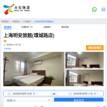
特價酒店
>
中國酒店
>
上海酒店
>
上海明安旅館(環城路店)
酒店概览
住客點評（0）
設施簡介
酒店政策
上海明安旅館(環城路店)
環城路326弄7號
現在就預訂
全部設施>
2026年08月10日
週一
2026年08月11日
週二
1 晚
重新搜尋