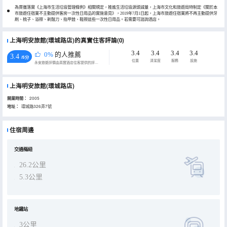
為貫徹落實《上海市生活垃圾管理條例》相關規定，推進生活垃圾源頭減量，上海市文化和旅遊局特制定《關於本
市旅遊住宿業不主動提供客房一次性日用品的實施意見》，2019年7月1日起，上海市旅遊住宿業將不再主動提供牙
刷、梳子、浴擦、剃鬚刀、指甲銼、鞋擦這些一次性日用品。若需要可諮詢酒店。
上海明安旅館(環城路店)的真實住客評論(0)
3.4
3.4
3.4
3.4
0%
的人推薦
3.4
/5分
位置
清潔度
服務
設施
永安旅遊評價由真實酒店住客提供的評價。
上海明安旅館(環城路店)
開業時間：
2005
地址：
環城路326弄7號
住宿周邊
交通樞紐
26.2公里
5.3公里
地鐵站
3公里