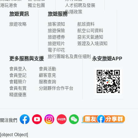
港玩港食
獨立包團
人才招聘及發展
私隱政策
旅遊資訊
旅遊服務
旅遊攻略
旅客須知
航班資料
旅遊保險
航空公司資料
旅遊禮券
惡劣天氣通知
旅遊短片
簽證及入境須知
電子印花
旅行團報名及責任細則
更多服務與支援
永安旅遊APP
會員登入
會員活動
會員登記
顧客意見
會籍簡介
服務查詢
會員有賞
分銷夥伴合作平台
精選優惠
關注我們
[object Object]