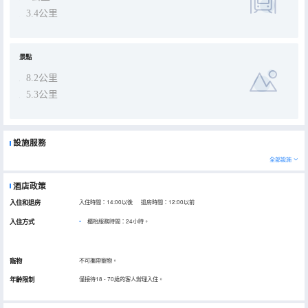
3.4公里
景點
8.2公里
5.3公里
設施服務
全部設施
酒店政策
入住和退房
入住時間：14:00以後 退房時間：12:00以前
入住方式
櫃枱服務時間：24小時。
寵物
不可攜帶寵物。
年齡限制
僅接待18 - 70歲的客人辦理入住。