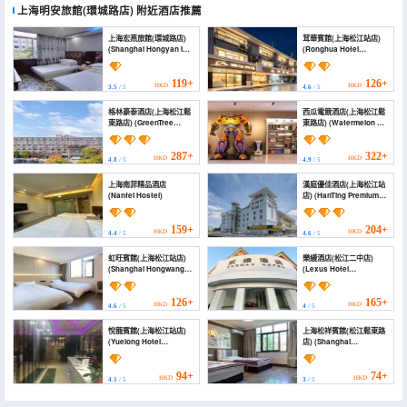
上海明安旅館(環城路店)
附近酒店推薦
上海宏燕旅館(環城路店)
茸華賓館(上海松江站店)
(Shanghai Hongyan Inn
(Ronghua Hotel
(Huancheng Road))
(Shanghai Songjiang
Station))
119+
126+
HKD
HKD
3.5
/ 5
4.6
/ 5
格林豪泰酒店(上海松江鬆
西瓜電競酒店(上海松江鬆
東路店) (GreenTree
東路店) (Watermelon E-
Hotel (Shanghai
sports Hotel
Songjiang Songdong
(Songjiang, Shanghai))
Road))
287+
322+
HKD
HKD
4.8
/ 5
4.9
/ 5
上海南菲精品酒店
漢庭優佳酒店(上海松江站
(Nanfei Hostel)
店) (HanTing Premium
Hotel (Shanghai
Songjiang Station))
159+
204+
HKD
HKD
4.4
/ 5
4.6
/ 5
虹旺賓館(上海松江站店)
樂縵酒店(松江二中店)
(Shanghai Hongwang
(Lexus Hotel
Hotel)
(Songjiang Ring Road))
126+
165+
HKD
HKD
4.6
/ 5
4
/ 5
悅龍賓館(上海松江站店)
上海松祥賓館(松江鬆東路
(Yuelong Hotel
店) (Shanghai
(Shanghai Songjiang
Songxiang Hotel
Station))
(Songjiang Songdong
Road))
94+
74+
HKD
HKD
4.1
/ 5
3
/ 5