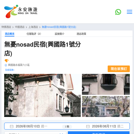
特價酒店
>
中國酒店
>
上海酒店
>
無憂nosad民宿(興國路1號分店)
酒店概览
住客點評（2）
設施簡介
酒店政策
無憂nosad民宿(興國路1號分
店)
興國路永福第六小區
現在就預訂
全部設施>
2026年08月10日
週一
2026年08月11日
週二
1 晚