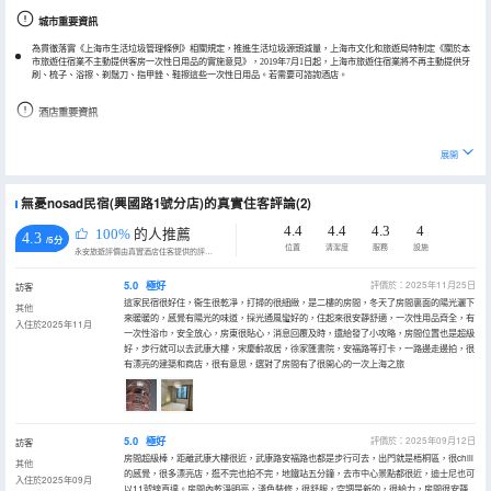
城市重要資訊
為貫徹落實《上海市生活垃圾管理條例》相關規定，推進生活垃圾源頭減量，上海市文化和旅遊局特制定《關於本
市旅遊住宿業不主動提供客房一次性日用品的實施意見》，2019年7月1日起，上海市旅遊住宿業將不再主動提供牙
刷、梳子、浴擦、剃鬚刀、指甲銼、鞋擦這些一次性日用品。若需要可諮詢酒店。
酒店重要資訊
酒店房源分散，入住地址不是同一個，入住前請提前聯繫酒店。
展開
無憂nosad民宿(興國路1號分店)的真實住客評論(2)
4.4
4.4
4.3
4
100%
的人推薦
4.3
/5分
位置
清潔度
服務
設施
永安旅遊評價由真實酒店住客提供的評價。
5.0
極好
評價於：2025年11月25日
訪客
這家民宿很好住，衞生很乾凈，打掃的很細緻，是二樓的房間，冬天了房間裏面的陽光灑下
其他
來暖暖的，感覺有陽光的味道，採光通風蠻好的，住起來很安靜舒適，一次性用品齊全，有
入住於2025年11月
一次性浴巾，安全放心，房東很貼心，消息回覆及時，還給發了小攻略，房間位置也是超級
好，步行就可以去武康大樓，宋慶齡故居，徐家匯書院，安福路等打卡，一路邊走邊拍，很
有漂亮的建築和商店，很有意思，選對了房間有了很開心的一次上海之旅
5.0
極好
評價於：2025年09月12日
訪客
房間超級棒，距離武康大樓很近，武康路安福路也都是步行可去，出門就是梧桐區，很chill
其他
的感覺，很多漂亮店，逛不完也拍不完，地鐵站五分鐘，去市中心景點都很近，迪士尼也可
入住於2025年09月
以11號線直達。房間內乾淨明亮，淺色裝修，很舒服，空調是新的，很給力，房間很安靜