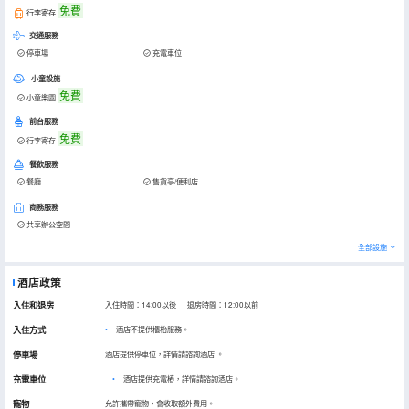
免費
行李寄存
交通服務
停車場
充電車位
小童設施
免費
小童樂園
前台服務
免費
行李寄存
餐飲服務
餐廳
售貨亭/便利店
商務服務
共享辦公空間
全部設施
酒店政策
入住和退房
入住時間：14:00以後 退房時間：12:00以前
入住方式
酒店不提供櫃枱服務。
停車場
酒店提供停車位，詳情請諮詢酒店
。
充電車位
•
酒店提供充電樁，詳情請諮詢酒店。
寵物
允許攜帶寵物，會收取額外費用。