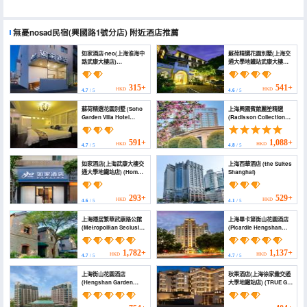
無憂nosad民宿(興國路1號分店)
附近酒店推薦
如家酒店·neo(上海淮海中
蘇荷精選花園別墅(上海交
路武康大樓店)
通大學地鐵站武康大樓旗
(Homeinn（Shanghai
艦店) (Soho Garden Villa
Huaihaizhong Road
Hotel (Shanghai
WuKang Building）)
Jiaotong University
315+
541+
HKD
HKD
4.7
/ 5
4.6
/ 5
Metro Station
Flagship))
蘇荷精選花園別墅 (Soho
上海興國賓館麗笙精選
Garden Villa Hotel
(Radisson Collection
(Shanghai Huaihai
Hotel,Xing Guo
Road Flagship))
Shanghai)
591+
1,088+
HKD
HKD
4.7
/ 5
4.8
/ 5
如家酒店(上海武康大樓交
上海西華酒店 (the Suites
通大學地鐵站店) (Home
Shanghai)
Inn · Shanghai Wukang
Building Jiaotong
University Metro
293+
529+
HKD
HKD
4.6
/ 5
4.1
/ 5
Station)
上海隱居繁華武康路公館
上海畢卡第衡山花園酒店
(Metropolitan Seclusive
(Picardie Hengshan
Life In Wukang rd
Garden Hotel)
Shanghai)
1,782+
1,137+
HKD
HKD
4.7
/ 5
4.7
/ 5
上海衡山花園酒店
秋果酒店(上海徐家彙交通
(Hengshan Garden
大學地鐵站店) (TRUE GO
Hotel)
Hotel (Shanghai
Xujiahui Jiaotong