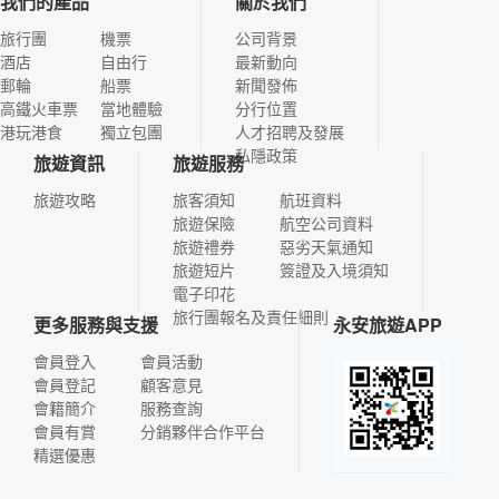
我們的產品
關於我們
旅行團
機票
公司背景
酒店
自由行
最新動向
郵輪
船票
新聞發佈
高鐵火車票
當地體驗
分行位置
港玩港食
獨立包團
人才招聘及發展
私隱政策
旅遊資訊
旅遊服務
旅遊攻略
旅客須知
航班資料
旅遊保險
航空公司資料
旅遊禮券
惡劣天氣通知
旅遊短片
簽證及入境須知
電子印花
旅行團報名及責任細則
更多服務與支援
永安旅遊APP
會員登入
會員活動
會員登記
顧客意見
會籍簡介
服務查詢
會員有賞
分銷夥伴合作平台
精選優惠