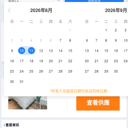
重新搜尋
2026年8月
2026年9月
時光一室大床房
日
一
二
三
四
五
六
日
一
二
三
四
1
1
2
3
45㎡
2
3
4
5
6
7
8
6
7
8
9
10
查看供應
9
10
11
12
13
14
15
13
14
15
16
17
16
17
18
19
20
21
22
20
21
22
23
24
花園一室大床房
23
24
25
26
27
28
29
27
28
29
30
30
31
15㎡
電視機
*所有入住退房日期均為目的地日期
查看供應
重要資訊