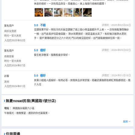
休息的很好，一次性用品齊全，用着放心，來上海旅行很棒的選擇！
3.0
不錯
評價於：2025年02月24日
匿名用戶
空調效果不好，特別冷的天氣空調開了兩三個小時温度都升不上來。 一次性拖鞋薄得像紗
與好友旅遊
一樣，出門走兩步怕是會踩破。 熱水效果很好，就是温度太高了，有好幾次被熱水燙到
時光一室大床房
手。 窗戶薄薄衹遮百分之六十的光 門口的線沒固定好，出門差點被線絆住摔一跤。
入住於2025年02月
5.0
極好
評價於：2024年09月02日
匿名用戶
衞生乾淨整潔，服務態度非常好。
商務旅客
時光一室大床房
入住於2024年07月
5.0
極好
評價於：2024年01月16日
訪客
房東小姐姐人超級好，有問必答，房間床品非常舒服，距離武康路那些網紅景點都很近，推
其他
介入住
入住於2024年01月
無憂nosad民宿(興國路1號分店)
地址：
興國路永福第六小區
午後陽光，夜晚繁星，遇到的你也算風景。
展開
住宿周邊