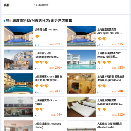
寵物
不可攜帶寵物。
熊小米度假別墅(祝惠路分店)
附近酒店推薦
派森·香山墅 (PAI SEN)
上海星墅花園民宿
(Shanghai Star Villa
Garden Homestay)
283+
315+
HKD
HKD
0
/ 5
4.8
/ 5
上海木言兮民宿
上海戴蒂·美墅DADDY
(Shanghai Muyanxi
HOTEL 度假別墅
Hotel)
(Shanghai Daidi Meishu
DADDY HOTEL Holiday
Villa)
290+
683+
HKD
HKD
4.6
/ 5
4.9
/ 5
上海溪棲裏·Creek·露營·無
上海童年時民宿(國際旅遊
邊泳池·親子度假民宿
度假區店) (Childhood
(creek homestay)
Homestay (Shanghai
International Tourism
Resort))
442+
708+
HKD
HKD
4.6
/ 5
0
/ 5
上海蘇鑫賓館 (Suxin
上海隆源快捷賓館
Hotel)
(Longyuan Express
Hotel)
94+
112+
HKD
HKD
4
/ 5
4.4
/ 5
上海金城旅館 (Jincheng
人和旅館(上海祝橋鎮店)
Hostel)
(Renhe Hostel
(Shanghai Zhuqiao