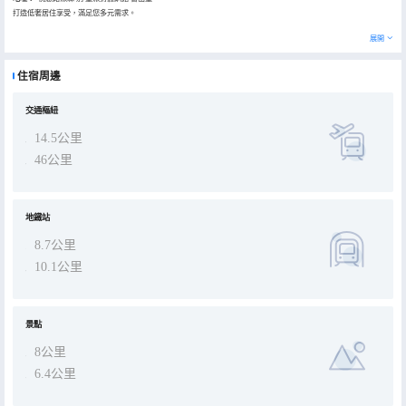
打造低奢居住享受，滿足您多元需求。
展開
住宿周邊
交通樞紐
14.5公里
46公里
地鐵站
8.7公里
10.1公里
景點
8公里
6.4公里