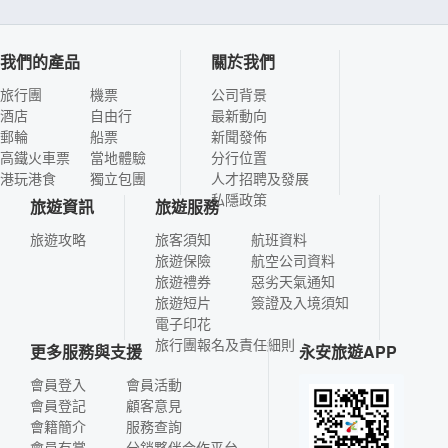
我們的產品
關於我們
旅行團
機票
公司背景
酒店
自由行
最新動向
郵輪
船票
新聞發佈
高鐵火車票
當地體驗
分行位置
港玩港食
獨立包團
人才招聘及發展
私隱政策
旅遊資訊
旅遊服務
旅遊攻略
旅客須知
航班資料
旅遊保險
航空公司資料
旅遊禮券
惡劣天氣通知
旅遊短片
簽證及入境須知
電子印花
旅行團報名及責任細則
更多服務與支援
永安旅遊APP
會員登入
會員活動
會員登記
顧客意見
會籍簡介
服務查詢
會員有賞
分銷夥伴合作平台