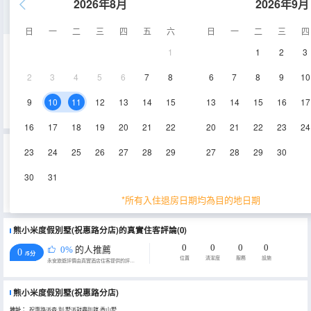
2026年8月
2026年9月
河景八室一廳套房
日
一
二
三
四
五
六
日
一
二
三
四
1
1
2
3
1000㎡
空調
電視機
2
3
4
5
6
7
8
6
7
8
9
10
查看供應
9
10
11
12
13
14
15
13
14
15
16
17
16
17
18
19
20
21
22
20
21
22
23
24
重要資訊
23
24
25
26
27
28
29
27
28
29
30
城市重要資訊
30
31
為貫徹落實《上海市生活垃圾管理條例》相關規定，推進生活垃圾源頭減量，上海市文化和旅遊局特制定《關於本
市旅遊住宿業不主動提供客房一次性日用品的實施意見》，2019年7月1日起，上海市旅遊住宿業將不再主動提供牙
*所有入住退房日期均為目的地日期
刷、梳子、浴擦、剃鬚刀、指甲銼、鞋擦這些一次性日用品。若需要可諮詢酒店。
熊小米度假別墅(祝惠路分店)的真實住客評論(0)
0
0
0
0
0%
的人推薦
0
/5分
位置
清潔度
服務
設施
永安旅遊評價由真實酒店住客提供的評價。
熊小米度假別墅(祝惠路分店)
地址：
祝惠路派森·別·墅派對轟趴館·香山墅