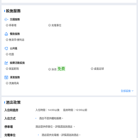
設施服務
交通服務
停車場
充電車位
餐飲服務
售貨亭/便利店
公共區
花園
娛樂活動設施
免費
家庭影院
桌面足球
泳池
清潔服務
洗滌用具
全部設施
酒店政策
入住和退房
入住時間：14:00以後 退房時間：12:00以前
入住方式
酒店不提供櫃枱服務。
停車場
酒店提供停車位，詳情請諮詢酒店
。
充電車位
•
酒店提供充電樁，詳情請諮詢酒店。