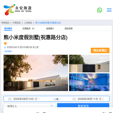
特價酒店
>
中國酒店
>
上海酒店
>
熊小米度假別墅(祝惠路分店)
酒店概览
住客點評（0）
設施簡介
酒店政策
熊小米度假別墅(祝惠路分店)
祝惠路派森·別·墅派對轟趴館·香山墅
現在就預訂
全部設施>
2026年08月10日
週一
2026年08月11日
週二
1 晚
重新搜尋