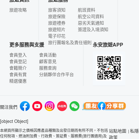
旅遊攻略
旅客須知
航班資料
旅遊保險
航空公司資料
旅遊禮券
惡劣天氣通知
旅遊短片
簽證及入境須知
電子印花
旅行團報名及責任細則
更多服務與支援
永安旅遊APP
會員登入
會員活動
會員登記
顧客意見
會籍簡介
服務查詢
會員有賞
分銷夥伴合作平台
精選優惠
關注我們
[object Object]
本網頁所顯示之價格因應產品種類及出發日期而有所不同，不包括
站點地圖
私隱
|
任何稅項、燃油附加費、行政費、簽証費、服務費(旅行團適用)及
政策