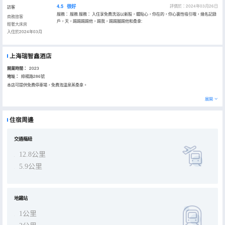
4.5
很好
評價於：2024年03月26日
訪客
服務： 服務 服務： 入住享免費洗浴以新股，體貼心，你在的，你心裏性吸引哦，幾名記錄
商務旅客
戶，天，踢踢踢踢他，踢我，踢踢腿踢他和桑拿:
輕奢大床房
入住於2024年03月
上海瑞智鑫酒店
開業時間：
2023
地址：
綠楊路286號
本店可提供免費停車場，免費泡温泉蒸桑拿。
展開
住宿周邊
交通樞紐
12.8公里
5.9公里
地鐵站
1公里