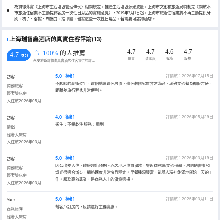
為貫徹落實《上海市生活垃圾管理條例》相關規定，推進生活垃圾源頭減量，上海市文化和旅遊局特制定《關於本
市旅遊住宿業不主動提供客房一次性日用品的實施意見》，2019年7月1日起，上海市旅遊住宿業將不再主動提供牙
刷、梳子、浴擦、剃鬚刀、指甲銼、鞋擦這些一次性日用品。若需要可諮詢酒店。
上海瑞智鑫酒店的真實住客評論(13)
4.7
4.7
4.6
4.7
100%
的人推薦
4.7
/5分
位置
清潔度
服務
設施
永安旅遊評價由真實酒店住客提供的評價。
5.0
極好
評價於：2026年07月15日
訪客
不起眼的副街道里，這個地區這個房價，這個裝修配置非常滿意，周邊交通餐食都很方便，
商務旅客
距離差旅行程也非常便利。
輕奢雙床房
入住於2026年05月
4.0
很好
評價於：2026年05月29日
訪客
衞生：不錯乾淨 服務：周到
情侶
輕奢大床房
入住於2026年03月
5.0
極好
評價於：2026年03月19日
訪客
因公出差入住，體驗超出預期。酒店地理位置優越，靠近商務區/交通樞紐。房間的書桌和
商務旅客
燈光很適合辦公，網絡速度非常快且穩定。早餐種類豐富，能讓人精神飽滿地開始一天的工
輕奢雙床房
作。服務高效專業，是商務人士的優質選擇。
入住於2026年03月
5.0
極好
評價於：2025年03月11日
Yuer
幫客戶訂房的，反饋還好主要實惠。
商務旅客
輕奢大床房