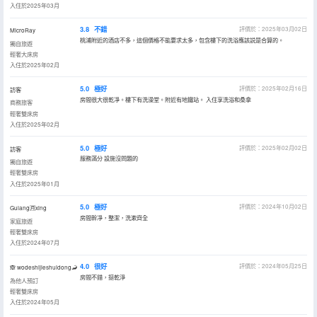
入住於2025年03月
3.8
不錯
評價於：2025年03月02日
MicroRay
桃浦附近的酒店不多，這個價格不能要求太多，包含樓下的洗浴應該説是合算的。
獨自旅遊
輕奢大床房
入住於2025年02月
5.0
極好
評價於：2025年02月16日
訪客
房間很大很乾凈。樓下有洗澡堂。附近有地鐵站。 入住享洗浴和桑拿
商務旅客
輕奢雙床房
入住於2025年02月
5.0
極好
評價於：2025年02月02日
訪客
服務滿分 設施沒問題的
獨自旅遊
輕奢雙床房
入住於2025年01月
5.0
極好
評價於：2024年10月02日
Gulang🈷️xing
房間幹凈，整潔，洗漱齊全
家庭旅遊
輕奢雙床房
入住於2024年07月
4.0
很好
評價於：2024年05月25日
🙈 wodeshijieshuidong🦂
房間不錯，挺乾淨
為他人預訂
輕奢雙床房
入住於2024年05月