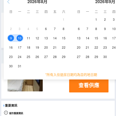
2026年8月
2026年9月
輕奢雙床房
日
一
二
三
四
五
六
日
一
二
三
四
1
1
2
3
12㎡
1層
2
3
4
5
6
7
8
6
7
8
9
10
查看供應
9
10
11
12
13
14
15
13
14
15
16
17
16
17
18
19
20
21
22
20
21
22
23
24
輕奢大床房
23
24
25
26
27
28
29
27
28
29
30
30
31
10㎡
1層
*所有入住退房日期均為目的地日期
查看供應
重要資訊
城市重要資訊