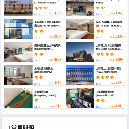
(JI Hotel (Shanghai
Hotel)
Nanda Road))
358+
176+
HKD
HKD
4.8
/ 5
3.4
/ 5
漢庭酒店(上海桃浦新村地
寧泰158賓館(上海紅柳路
鐵站店) (HanTing Hotel
店) (Ningtai 158 Hotel
(Shanghai Taopu
Shanghai Taopu New
Xincun Subway
Village)
Station))
316+
243+
HKD
HKD
4.6
/ 5
4.5
/ 5
網魚電競酒店(上海普陀桃
上海寶山城市工業園豐翔
浦新村地鐵站店)
路亞朵酒店 (Shanghai
(Wangyu E-Sports
Baoshan Urban
Hotel (Shanghai Putuo
Industrial Park
Taopu Xincun Subway
FengXiang Road Atour
416+
399+
HKD
HKD
4.8
/ 5
4.9
/ 5
Station))
Hotel)
上海世霆商務賓館
上海寶山九思諾富特酒店
(Shanghai Shiyi
(Novotel Shanghai
Business Hotel)
Baoshan Jiusi)
115+
432+
HKD
HKD
3.4
/ 5
4.9
/ 5
上海隆翔公寓
上海躍鑫電競酒店
(Longxiang Hostel)
(Yuexin Hostel)
91+
186+
HKD
HKD
1.1
/ 5
4.8
/ 5
常見問題