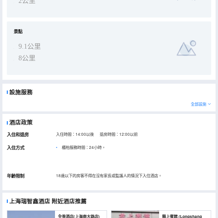
2公里
景點
9.1公里
8公里
設施服務
全部設施
酒店政策
入住和退房
入住時間：14:00以後 退房時間：12:00以前
入住方式
櫃枱服務時間：24小時。
年齡限制
18歲以下的房客不得在沒有家長或監護人的情況下入住酒店。
上海瑞智鑫酒店
附近酒店推薦
全季酒店(上海南大路店)
龍上賓館 (Longshang