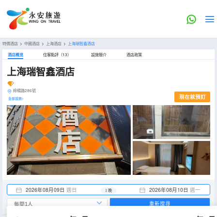
特價酒店
>
中國酒店
>
上海酒店
>
上海瑞智鑫酒店
酒店概览
住客點評（13）
設施簡介
酒店政策
上海瑞智鑫酒店
綠楊路286號
現在就預訂
全部設施>
2026年08月09日
週日
2026年08月10日
週一
1 晚
重新搜尋