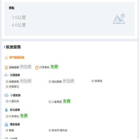
景點
3.6公里
4.6公里
設施服務
熱門服務設施
附加费
免費
接機服務
行李寄存
交通服務
附加费
附加费
停車場
接機服務
接站服務
充電車位
小童設施
免費
小童玩具
小童樂園
前台服務
免費
行李寄存
餐飲服務
餐廳
售貨亭/便利店
公共區