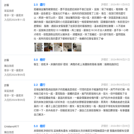
2.5
還行
評價於：2024年11月05日
訪客
距離瑞金醫院確實很近，要不是這麼近絕對不會訂這家。 設施：寫了有爐灶、電視機、智
家庭旅遊
能鎖，這些都沒。煤氣灶打不着火，廁所的四個頂燈壞了三個。 衞生：保潔打掃完還可
尊享一室一廳套房
以，將就一夜可以的。 環境：瑞金醫院對面一個小區，居民樓的一樓，對面面對着沿街店
入住於2024年11月
鋪的後廚。描述裏所謂的小花園是雜草叢生一堆廢棄物的後院（是樓裏的後院，和民宿沒什
麼關係） 服務：通過永安客服要了這家民宿的客服微信，基本都是微信聯繫，人不過來
的。設施無法使用在13:16聯繫後，再三催促，最後在18:30才派人來修理，差不多一小時
才修完，很耽誤剛出院的父親休息。 總體來説，除了距離近，沒什麼可取的，當然煤氣
灶、廁所的燈在我的要求下都修好能用了，後續的住客省事兒了😂
5.0
極好
評價於：2024年09月21日
訪客
衞生：很乾凈，床鋪的很好 環境：典雅的老上海灘裝修風格 服務：服務指路到位
獨自旅遊
尊享一室一廳套房
入住於2024年09月
2.2
還行
評價於：2024年09月20日
訪客
去瑞金醫院看病這個房子的距離真是很近，可惜的是房子維護得並不好，房門不好打開，和
家庭旅遊
地板已經卡在一起，要用點勁，最糟的是床，進門的那張梳化床，挺大，但中間都陷下去
尊享一室一廳套房
了，睡得是腰痠背痛，裏面的那張床，一翻身彈簧就吱嘎作響，出門在外休息很重要，但這
入住於2024年09月
家的床無法做到讓人好好休息。灶台處的封膠都是發黴的痕跡，黑黑的，馬桶底座處也是黃
黃的一片，櫃子上面已是厚厚的一層灰，衞生情況實在一般，應該是平常衹有保潔阿姨偶爾
打掃一下。房內有蚊子，但驅蚊液沒有了，讓自己去買蚊香解決，客服回覆很慢，有事儘量
自己解決。
5.0
極好
評價於：2024年01月09日
CristianoR77
房間很乾凈很好找 設施應有盡有 冰箱煤氣灶洗衣機甚至烤箱嘛還是什麼 客廳房間都有空調
獨自旅遊