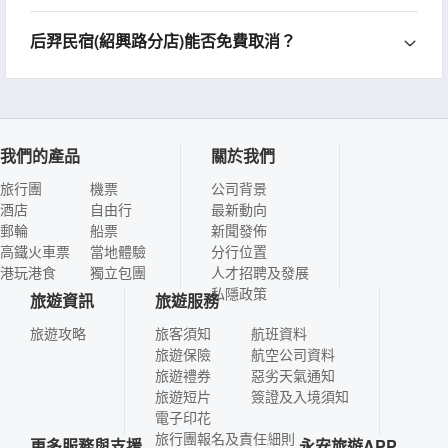
后羿民宿(紹興路分店)能否免費取消？
我們的產品
關於我們
旅行團
機票
公司背景
酒店
自由行
最新動向
郵輪
船票
新聞發佈
高鐵火車票
當地體驗
分行位置
港玩港食
獨立包團
人才招聘及發展
私隱政策
旅遊資訊
旅遊服務
旅遊攻略
旅客須知
航班資料
旅遊保險
航空公司資料
旅遊禮券
惡劣天氣通知
旅遊短片
簽證及入境須知
電子印花
旅行團報名及責任細則
更多服務與支援
永安旅遊APP