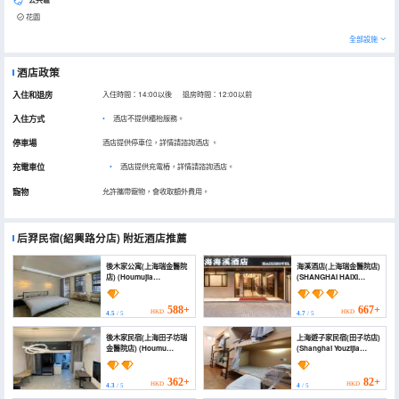
花園
全部設施
酒店政策
入住和退房
入住時間：14:00以後 退房時間：12:00以前
入住方式
酒店不提供櫃枱服務。
停車場
酒店提供停車位，詳情請諮詢酒店
。
充電車位
•
酒店提供充電樁，詳情請諮詢酒店。
寵物
允許攜帶寵物，會收取額外費用。
后羿民宿(紹興路分店)
附近酒店推薦
後木家公寓(上海瑞金醫院
海溪酒店(上海瑞金醫院店)
店) (Houmujia
(SHANGHAI HAIXI
Apartment (Shanghai
HOTEL)
Ruijin Hospital Branch))
588+
667+
HKD
HKD
4.5
/ 5
4.7
/ 5
後木家民宿(上海田子坊瑞
上海遊子家民宿(田子坊店)
金醫院店) (Houmu
(Shanghai Youzijia
Homestay (Shanghai
Homestay (Tianzifang))
Tianzifang Ruijin
Hospital Store))
362+
82+
HKD
HKD
4.3
/ 5
4
/ 5