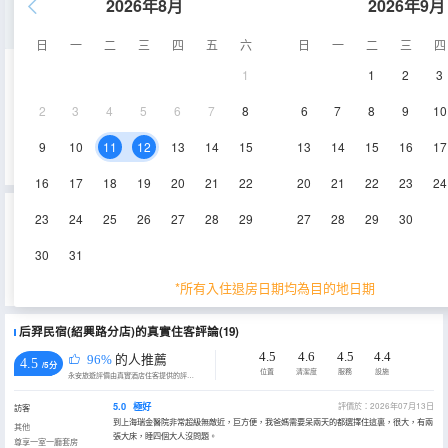
2026年8月
2026年9月
尊享一室一廳套房
日
一
二
三
四
五
六
日
一
二
三
四
1
1
2
3
27㎡
電視機
2
3
4
5
6
7
8
6
7
8
9
10
查看供應
9
10
11
12
13
14
15
13
14
15
16
17
16
17
18
19
20
21
22
20
21
22
23
24
重要資訊
23
24
25
26
27
28
29
27
28
29
30
城市重要資訊
30
31
為貫徹落實《上海市生活垃圾管理條例》相關規定，推進生活垃圾源頭減量，上海市文化和旅遊局特制定《關於本
市旅遊住宿業不主動提供客房一次性日用品的實施意見》，2019年7月1日起，上海市旅遊住宿業將不再主動提供牙
*所有入住退房日期均為目的地日期
刷、梳子、浴擦、剃鬚刀、指甲銼、鞋擦這些一次性日用品。若需要可諮詢酒店。
后羿民宿(紹興路分店)的真實住客評論(19)
4.5
4.6
4.5
4.4
96%
的人推薦
4.5
/5分
位置
清潔度
服務
設施
永安旅遊評價由真實酒店住客提供的評價。
5.0
極好
評價於：2026年07月13日
訪客
到上海瑞金醫院非常超級無敵近，巨方便，我爸媽需要呆兩天的都選擇住這裏，很大，有兩
其他
張大床，睡四個大人沒問題。
尊享一室一廳套房