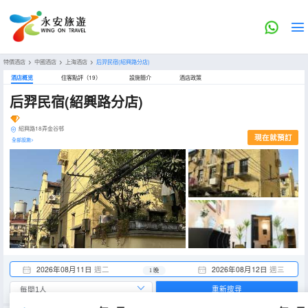
特價酒店
>
中國酒店
>
上海酒店
>
后羿民宿(紹興路分店)
酒店概览
住客點評（19）
設施簡介
酒店政策
后羿民宿(紹興路分店)
紹興路18弄金谷邨
現在就預訂
全部設施>
2026年08月11日
週二
2026年08月12日
週三
1 晚
重新搜尋