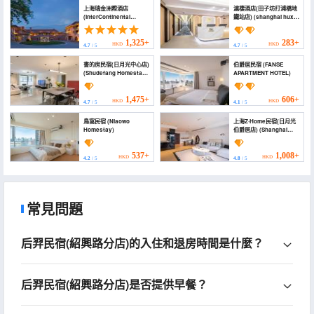
上海瑞金洲際酒店
滬棲酒店(田子坊打浦橋地
(InterContinental
鐵站店) (shanghai huxi
Hotels SHANGHAI
Hotel)
RUIJIN by IHG)
1,325+
283+
HKD
HKD
4.7
/ 5
4.7
/ 5
書的房民宿(日月光中心店)
伯爵居民宿 (FANSE
(Shudefang Homestay
APARTMENT HOTEL)
(Riyueguang
Zhongxin))
1,475+
606+
HKD
HKD
4.7
/ 5
4.1
/ 5
鳥窩民宿 (Niaowo
上海Z·Home民宿(日月光
Homestay)
伯爵居店) (Shanghai
Z·Home Homestay
(Riyueguang Earl
Residence))
537+
1,008+
HKD
HKD
4.2
/ 5
4.8
/ 5
常見問題
后羿民宿(紹興路分店)的入住和退房時間是什麼？
后羿民宿(紹興路分店)是否提供早餐？