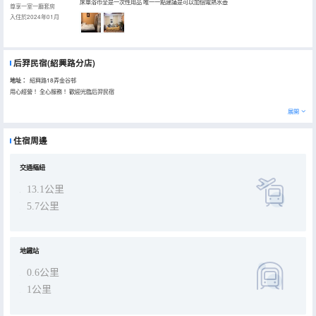
床單浴巾全是一次性用品 唯一一點建議是可以加個電熱水壺
尊享一室一廳套房
入住於2024年01月
后羿民宿(紹興路分店)
地址：
紹興路18弄金谷邨
用心經營！ 全心服務！ 歡迎光臨后羿民宿
展開
住宿周邊
交通樞紐
13.1公里
5.7公里
地鐵站
0.6公里
1公里