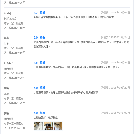
入住於2026年06月
4.7
很好
評價於：2025年12月09日
bozhtj
設施：非常好價廉物美 衞生：衞生條件不錯 環境：環境不錯，適合談情説愛
與好友旅遊
尊享一室一廳套房
入住於2025年12月
5.0
極好
評價於：2025年10月24日
訪客
給長者看病預訂的，離瑞金醫院非常近，在1樓也方便出入，房間挺大的，比較乾淨。微信
其他
管家聯繫入住。
尊享一室一廳套房
入住於2025年10月
4.5
很好
評價於：2025年09月29日
匿名用戶
小區環境很整潔，交通方便。一樓，前面有個小院。房間乾淨整潔，配置比較全。
獨自旅遊
尊享一室一廳套房
入住於2025年09月
5.0
極好
評價於：2025年09月27日
訪客
小區環境優美，地理位置好 地鐵近 去哪裡玩都方便 周邊繁華
其他
尊享一室一廳套房
入住於2025年09月
5.0
極好
評價於：2025年07月07日
訪客
房間位置好，乾淨衞生
獨自旅遊
尊享一室一廳套房
入住於2025年07月