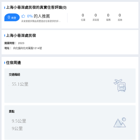
上海小巷深處民宿的真實住客評論(0)
0
0
0
0
0%
的人推薦
0
/5分
位置
清潔度
服務
設施
永安旅遊評價由真實酒店住客提供的評價。
上海小巷深處民宿
開業時間：
2023
地址：
向化鎮向化村萬龍1214號
住宿周邊
交通樞紐
55.1公里
景點
9.5公里
9公里