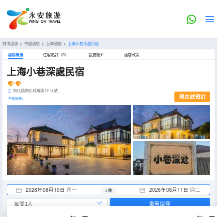
特價酒店
>
中國酒店
>
上海酒店
>
上海小巷深處民宿
酒店概览
住客點評（0）
設施簡介
酒店政策
上海小巷深處民宿
向化鎮向化村萬龍1214號
現在就預訂
全部設施>
2026年08月10日
週一
2026年08月11日
週二
1 晚
重新搜尋