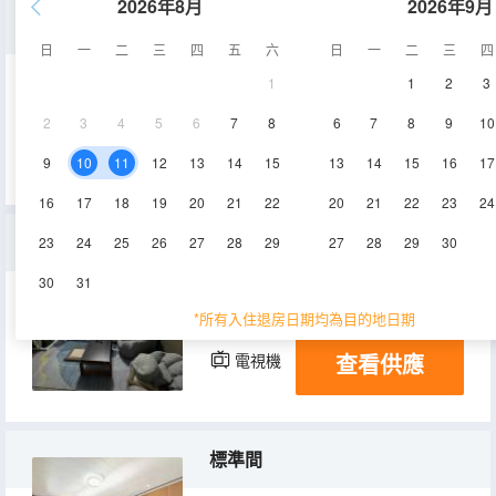
2026年8月
2026年9月
精緻十室二廳
日
一
二
三
四
五
六
日
一
二
三
四
1
1
2
3
199㎡
2層
空調
2
3
4
5
6
7
8
6
7
8
9
10
查看供應
電視機
9
10
11
12
13
14
15
13
14
15
16
17
16
17
18
19
20
21
22
20
21
22
23
24
舒適榻榻米
23
24
25
26
27
28
29
27
28
29
30
30
31
30㎡
2層
空調
*所有入住退房日期均為目的地日期
查看供應
電視機
標準間