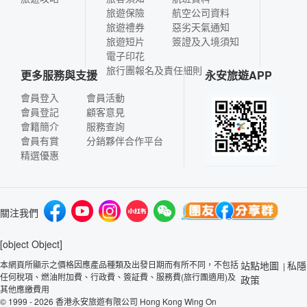
旅遊保險
航空公司資料
旅遊禮券
惡劣天氣通知
旅遊短片
簽證及入境須知
電子印花
旅行團報名及責任細則
更多服務與支援
永安旅遊APP
會員登入
會員活動
會員登記
顧客意見
會籍簡介
服務查詢
會員有賞
分銷夥伴合作平台
精選優惠
關注我們
[object Object]
本網頁所顯示之價格因應產品種類及出發日期而有所不同，不包括
站點地圖
私隱
|
任何稅項、燃油附加費、行政費、簽証費、服務費(旅行團適用)及
政策
其他應繳費用
© 1999 - 2026 香港永安旅遊有限公司 Hong Kong Wing On