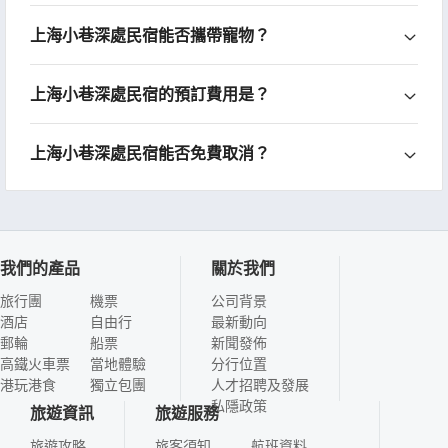
上海小巷深處民宿能否攜帶寵物？
上海小巷深處民宿的預訂費用是？
上海小巷深處民宿能否免費取消？
我們的產品
關於我們
旅行團
機票
公司背景
酒店
自由行
最新動向
郵輪
船票
新聞發佈
高鐵火車票
當地體驗
分行位置
港玩港食
獨立包團
人才招聘及發展
私隱政策
旅遊資訊
旅遊服務
旅遊攻略
旅客須知
航班資料