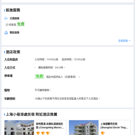
設施服務
交通服務
免費
停車場
餐飲服務
全部設施
酒店政策
入住和退房
入住時間：14:00以後 退房時間：12:00以前
入住方式
櫃枱服務時間：24小時。
停車場
免费
酒店內提供私人（住客專用）
。
寵物
不可攜帶寵物。
年齡限制
18歲以下的房客不得在沒有家長或監護人的情況下入住酒店。
上海小巷深處民宿
附近酒店推薦
崇明曼溪.米樹私湯度假民
上海德馨亭民宿
宿 (Chongming Manxi.
(Shanghai Dexin Ting
Mishu Private Soup
B&B)
Resort Hotel)