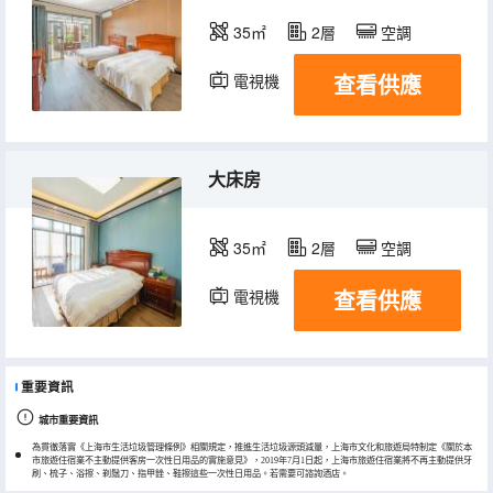
35㎡
2層
空調
查看供應
電視機
大床房
35㎡
2層
空調
查看供應
電視機
重要資訊
城市重要資訊
為貫徹落實《上海市生活垃圾管理條例》相關規定，推進生活垃圾源頭減量，上海市文化和旅遊局特制定《關於本
市旅遊住宿業不主動提供客房一次性日用品的實施意見》，2019年7月1日起，上海市旅遊住宿業將不再主動提供牙
刷、梳子、浴擦、剃鬚刀、指甲銼、鞋擦這些一次性日用品。若需要可諮詢酒店。