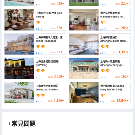
648+
222+
HKD
HKD
4
/ 5
4.8
/ 5
上海知谷1984民宿 (ZHI
崇明島明悅庭民宿
valley)
(Chongming Island
Mingyueting
Homestay)
526+
288+
HKD
HKD
2.8
/ 5
4.4
/ 5
上海崇明鋤禾六間堂・瀛
上海柳家園民宿
家民宿 (Shanghai
(Shanghai Liujia Garden
Chongming Chuhe
Homestay)
Liujiantang ・ Yingjia
Homestay)
523+
1,393+
HKD
HKD
4.6
/ 5
4.6
/ 5
上海悅舍民宿(崇明店)
上海陶一哥農家樂
(JOY INN)
(Shanghai Taoyige
Farm Stay)
3,459+
167+
HKD
HKD
5
/ 5
4.5
/ 5
上海鄉宅民宿度假屋
崇明曇隱民宿 (Chong
(Xiangzhai Holiday
Ming Tan Yin B&B)
Guesthouse)
1,186+
13,043+
HKD
HKD
4.7
/ 5
0
/ 5
常見問題