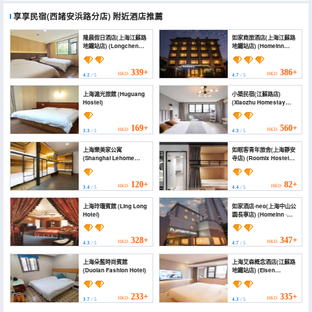
享享民宿(西諸安浜路分店)
附近酒店推薦
隆晨假日酒店(上海江蘇路
如家商旅酒店(上海江蘇路
地鐵站店) (Longchen
地鐵站店) (Homeinn
Holiday Hotel
Selected Hotel
(Shanghai Jiangsu
(Shanghai Jiangsu
Road Subway Station))
Road Subway Station))
339+
386+
HKD
HKD
4.2
/ 5
4.7
/ 5
上海滬光旅館 (Huguang
小築民宿(江蘇路店)
Hostel)
(Xiaozhu Homestay
(Jiangsu Road))
169+
560+
HKD
HKD
3.3
/ 5
4.3
/ 5
上海樂美家公寓
如眠客青年旅舍(上海靜安
(Shanghai Lehome
寺店) (Roomix Hostel
Apartment)
(Shanghai Jing'an
Temple))
120+
82+
HKD
HKD
3.4
/ 5
4.4
/ 5
上海玲瓏賓館 (Ling Long
如家酒店·neo(上海中山公
Hotel)
園長寧店) (Homeinn ·
neo (Shanghai
Zhongshan Park
Changning))
328+
347+
HKD
HKD
4.3
/ 5
4.7
/ 5
上海朵藍時尚賓館
上海艾森概念酒店(江蘇路
(Duolan Fashion Hotel)
地鐵站店) (Eisen
Concept Hotel
Shanghai (Jiangsu
Road Subway Station))
233+
335+
HKD
HKD
3.7
/ 5
4.3
/ 5