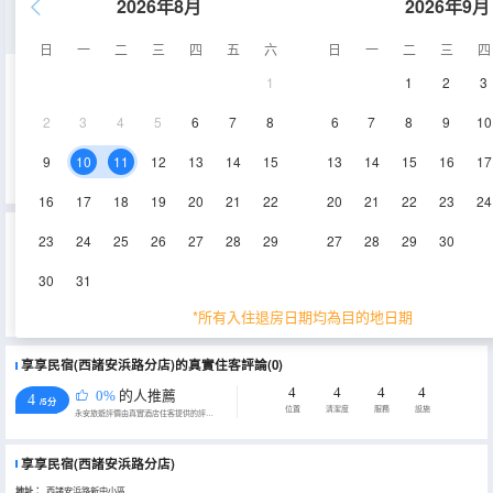
2026年8月
2026年9月
舒適一室一廳套房
日
一
二
三
四
五
六
日
一
二
三
四
1
1
2
3
41㎡
空調
2
3
4
5
6
7
8
6
7
8
9
10
查看供應
9
10
11
12
13
14
15
13
14
15
16
17
16
17
18
19
20
21
22
20
21
22
23
24
重要資訊
23
24
25
26
27
28
29
27
28
29
30
城市重要資訊
30
31
為貫徹落實《上海市生活垃圾管理條例》相關規定，推進生活垃圾源頭減量，上海市文化和旅遊局特制定《關於本
市旅遊住宿業不主動提供客房一次性日用品的實施意見》，2019年7月1日起，上海市旅遊住宿業將不再主動提供牙
*所有入住退房日期均為目的地日期
刷、梳子、浴擦、剃鬚刀、指甲銼、鞋擦這些一次性日用品。若需要可諮詢酒店。
享享民宿(西諸安浜路分店)的真實住客評論(0)
4
4
4
4
0%
的人推薦
4
/5分
位置
清潔度
服務
設施
永安旅遊評價由真實酒店住客提供的評價。
享享民宿(西諸安浜路分店)
地址：
西諸安浜路新中小區