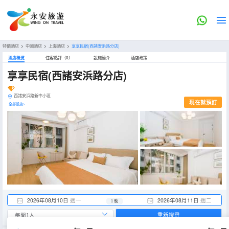
特價酒店
>
中國酒店
>
上海酒店
>
享享民宿(西諸安浜路分店)
酒店概览
住客點評（0）
設施簡介
酒店政策
享享民宿(西諸安浜路分店)
西諸安浜路新中小區
現在就預訂
全部設施>
2026年08月10日
週一
2026年08月11日
週二
1 晚
重新搜尋