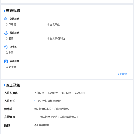
設施服務
交通服務
停車場
充電車位
餐飲服務
餐廳
售貨亭/便利店
公共區
花園
清潔服務
乾衣機
全部設施
酒店政策
入住和退房
入住時間：14:00以後 退房時間：12:00以前
入住方式
酒店不提供櫃枱服務。
停車場
酒店提供停車位，詳情請諮詢酒店
。
充電車位
•
酒店提供充電樁，詳情請諮詢酒店。
寵物
不可攜帶寵物。