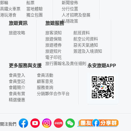
郵輪
船票
新聞發佈
高鐵火車票
當地體驗
分行位置
港玩港食
獨立包團
人才招聘及發展
私隱政策
旅遊資訊
旅遊服務
旅遊攻略
旅客須知
航班資料
旅遊保險
航空公司資料
旅遊禮券
惡劣天氣通知
旅遊短片
簽證及入境須知
電子印花
旅行團報名及責任細則
更多服務與支援
永安旅遊APP
會員登入
會員活動
會員登記
顧客意見
會籍簡介
服務查詢
會員有賞
分銷夥伴合作平台
精選優惠
關注我們