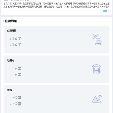
自我介紹: 大家好呀，我是享享民宿的房東！是一個貓奴00後女生！ 房東經驗: 關於我做民宿的初衷，很簡單就是希望讓
來自五湖四海的朋友們有一種回家的舒適感，更貼近當地人的生活！ 房屋特色:我們目前的房源都是一屋一設計，每套房
子都有不一樣的軟裝風格，你想要的我盡量都有！做我的房客，我寵你呀！ 有話要說:目前我們民宿只在上海地區有房
展開
源，但是我相信不久後一定會在更多的地方與大家見面！
住宿周邊
交通樞紐
9.9公里
5.9公里
地鐵站
0.7公里
0.7公里
景點
6.3公里
7.2公里