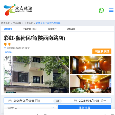
特價酒店
>
中國酒店
>
上海酒店
>
彩虹·藝術民宿(陝西南路店)
酒店概览
住客點評（35）
設施簡介
酒店政策
彩虹·藝術民宿(陝西南路店)
五原路252弄15號102室
現在就預訂
全部設施>
2026年08月09日
週日
2026年08月10日
週一
1 晚
重新搜尋