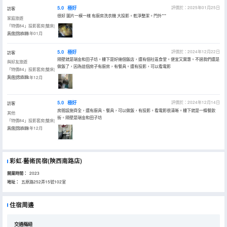
5.0
極好
評價於：2025年01月25日
訪客
很好 圖片一模一樣 有廚房洗衣機 大投影。乾淨整潔。門外***
家庭旅遊
「特價84」投影套房|雙床|
廚房|洗衣機
入住於2025年01月
5.0
極好
評價於：2024年12月22日
訪客
隔壁就是瑞金和田子坊。樓下是好幾個飯店，還有個社區食堂。便宜又實惠。不過我們還是
與好友旅遊
做飯了，因為這個房子有廚房，有餐具。還有投影，可以看電影
「特價84」投影套房|雙床|
廚房|洗衣機
入住於2024年12月
5.0
極好
評價於：2024年12月14日
訪客
房間設施齊全，還有廚具、餐具，可以做飯，有投影。看電影很清晰。樓下就是一條餐飲
其他
街。隔壁是瑞金和田子坊
「特價84」投影套房|雙床|
廚房|洗衣機
入住於2024年12月
彩虹·藝術民宿(陝西南路店)
開業時間：
2023
地址：
五原路252弄15號102室
住宿周邊
交通樞紐