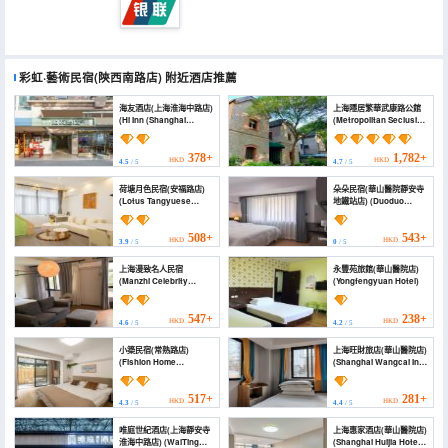
彩虹·藝術民宿(陝西南路店)
附近酒店推薦
海友酒店(上海淮海中路店)
上海隱居繁華武康路公館
(Hi Inn (Shanghai
(Metropolitan Seclusive
Huaihai Middle Road))
Life In Wukang rd
Shanghai)
378+
1,782+
HKD
HKD
4.5
/ 5
4.7
/ 5
荷塘月色民宿(安福路店)
朵朵民宿(華山醫院靜安寺
(Lotus Tangyuese
地鐵站店) (Duoduo
Homestay (Anfu Road))
Home)
508+
543+
HKD
HKD
3.9
/ 5
0
/ 5
上海漫致名人民宿
永豐苑旅館(華山醫院店)
(Manzhi Celebrity
(Yongfengyuan Hotel)
Hostel)
547+
238+
HKD
HKD
4.6
/ 5
4.2
/ 5
小築民宿(常熟路店)
上海旺財旅店(華山醫院店)
(Fishion Home
(Shanghai Wangcai Inn
(Changshu Road
(Huashan Hospital))
Station))
517+
281+
HKD
HKD
4.3
/ 5
4.4
/ 5
唯庭世紀酒店(上海靜安寺
上海惠家酒店(華山醫院店)
淮海中路店) (WaiTing
(Shanghai Huijia Hotel