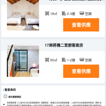
18㎡
2-3層
空調
查看供應
17麻將機二室廚衞套房
50㎡
1-2層
空調
查看供應
重要資訊
城市重要資訊
為貫徹落實《上海市生活垃圾管理條例》相關規定，推進生活垃圾源頭減量，上海市文化和旅遊局特制定《關於本
市旅遊住宿業不主動提供客房一次性日用品的實施意見》，2019年7月1日起，上海市旅遊住宿業將不再主動提供牙