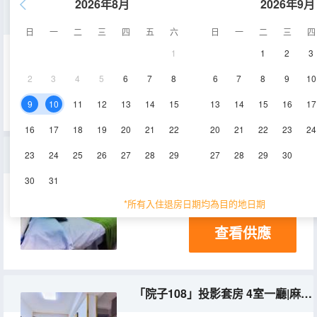
2026年8月
2026年9月
115大平層公寓3室2廳1廚2衞
日
一
二
三
四
五
六
日
一
二
三
四
1
1
2
3
20-30㎡
8-15層
空調
2
3
4
5
6
7
8
6
7
8
9
10
查看供應
9
10
11
12
13
14
15
13
14
15
16
17
16
17
18
19
20
21
22
20
21
22
23
24
「精裝86」投影套房二室一陽台|廚房|冰箱|洗衣機
23
24
25
26
27
28
29
27
28
29
30
30
31
52㎡
2-3層
*所有入住退房日期均為目的地日期
查看供應
「院子108」投影套房 4室一廳|麻將機|廚房|洗衣機