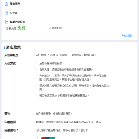
餐飲服務
公共區
娛樂活動設施
免費
家庭影院
棋牌室
全部設施
酒店政策
入住和退房
入住時間：15:00-次日06:00 退房時間：12:00以前
入住方式
酒店不提供櫃枱服務。
自助入住：請預訂後自行聯絡酒店取得入住密碼。
非自助入住：需前往平台是登記地址非房源地址，另外發路線
圖，請勿直接到店。具體地址另外發辦理入住。
酒店將於完成預訂後提供入住說明，若未收到，請向永安旅遊詢
問。
預訂後請提前24小時通過手機號碼聯繫酒店。
寵物
允許攜帶寵物，會收取額外費用。
年齡限制
18歲以下的房客不得在沒有家長或監護人的情況下入住酒店。
接受信用卡
可以信用卡在酒店付款，閣下可使用以下信用卡：