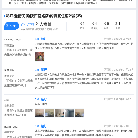
刷、梳子、浴擦、剃鬚刀、指甲銼、鞋擦這些一次性日用品。若需要可諮詢酒店。
彩虹·藝術民宿(陝西南路店)的真實住客評論(35)
3.1
3.4
3.6
3.1
77%
的人推薦
3.3
/5分
位置
清潔度
服務
設施
永安旅遊評價由真實酒店住客提供的評價。
5.0
極好
評價於：2026年06月24日
Dakongkongyi
房間乾淨整潔無異味，床品柔軟舒適好睡，設施齊全好用。前台服務熱情高效，辦理入住快
商務旅客
捷，位置便利出行方便，整體性價比很高，入住體驗超出預期，強烈推薦！
「花語80」投影套房 二室
一廳|麻將機|廚房|洗衣機
入住於2026年04月
2.6
還行
評價於：2026年01月23日
匿名用戶
房間特別差，住的地方和網上訂的地方不一致，雖然訂單上面寫的可能不一致，但表述的位
家庭旅遊
置不顯眼包括表述都很模糊，窗戶隔音效果特別差，房間佈置很簡陋，樓梯很陡，空調效果
「特價84」投影套房|雙床|
不好，廚房在房間外面，微波爐雖然有但沒有插電源的地方，除了價錢便宜之外，真的是一
廚房|洗衣機
入住於2026年01月
次比較差的訂單了
5.0
極好
評價於：2025年11月09日
訪客
好👍不錯的
商務旅客
「特價84」投影套房|雙床|
廚房|洗衣機
入住於2025年11月
5.0
極好
評價於：2025年07月06日
mzj811252
外出旅遊就喜歡吃住在小街小巷，樓道古老慢慢走就好。價格比連鎖酒店便宜。地鐵1公里
獨自旅遊
也方便，兩邊的梧桐樹，古老的建築🕍像南京的頤和路。衞生條件乾淨。
「特價84」投影套房|雙床|