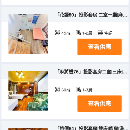
「花語80」投影套房 二室一廳|麻將機|廚房|洗衣機
45㎡
1-2層
空調
查看供應
「麻將機76」投影套房二室|三床|庭院|洗衣機
60㎡
1-3層
查看供應
「特價84」投影套房|雙床|廚房|洗衣機