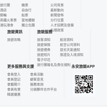
旅行團
機票
公司背景
酒店
自由行
最新動向
郵輪
船票
新聞發佈
高鐵火車票
當地體驗
分行位置
港玩港食
獨立包團
人才招聘及發展
私隱政策
旅遊資訊
旅遊服務
旅遊攻略
旅客須知
航班資料
旅遊保險
航空公司資料
旅遊禮券
惡劣天氣通知
旅遊短片
簽證及入境須知
電子印花
旅行團報名及責任細則
更多服務與支援
永安旅遊APP
會員登入
會員活動
會員登記
顧客意見
會籍簡介
服務查詢
會員有賞
分銷夥伴合作平台
精選優惠