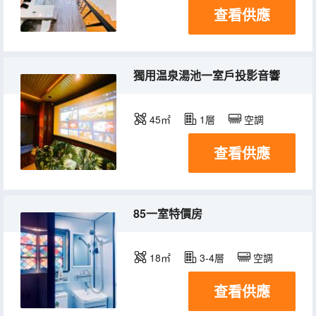
查看供應
獨用温泉湯池一室戶投影音響
45㎡
1層
空調
查看供應
85一室特價房
18㎡
3-4層
空調
查看供應