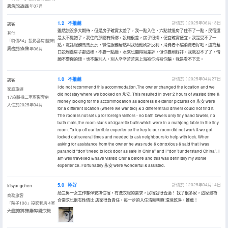
廚房|洗衣機
入住於2025年07月
1.2
不推薦
評價於：2025年06月13日
訪客
雖然説沒多大期待，但是房子確實太差了，我一點入住，六點就退房了住不了一點，民宿還
其他
是太不靠譜了，我住的那間有蟑螂，設施很差，房子很爛，便宜確實便宜，我是受不了一
「特價84」投影套房|雙床|
點，電話服務馬馬虎虎，微信服務居然叫我給他刷評反利，消費者不騙消費者好吧，還找藉
廚房|洗衣機
入住於2025年06月
口説周邊房子都這樣，不要一點臉，本來也懶得寫差評，但你要刷好評，我就忍不了了，情
願不要你的錢，也不騙別人，別人辛辛苦苦來上海被你坑被你騙，我是看不下去。
1.0
不推薦
評價於：2025年04月27日
訪客
I do not recommend this accommodation.The owner changed the location and we
家庭旅遊
did not stay where we booked on 永安. This resulted in over 2 hours of wasted time &
17麻將機二室廚衞套房
money looking for the accommodation as address & exterior pictures on 永安 were
入住於2025年04月
for a different location (where we wanted) & 3 different taxi drivers could not find it.
The room is not set up for foreign visitors - no bath towels only tiny hand towels, no
bath mats, the room stunk of cigarette butts which were in a mahjong table in the tiny
room. To top off our terrible experience the key to our room did not work & we got
locked out several times and needed to ask neighbours to help with lock. When
asking for assistance from the owner he was rude & obnoxious & said that I was
paranoid “don’t need to lock door as safe in China” and I “don’t understand China”. I
am well travelled & have visited China before and this was definitely my worse
experience. Fortunately 永安 were wonderful & assisted.
5.0
極好
評價於：2025年04月14日
Irisyangchen
給三男一女工作夥伴安排住宿，有洗衣服的需求，民宿就很合適！ 找了很多家，這家最符
商務旅客
合需求也很有性價比 店家很負責任，每一步的入住清晰明瞭 環境乾淨，推薦！
「院子108」投影套房 4室
一廳|麻將機|廚房|洗衣機
入住於2025年04月