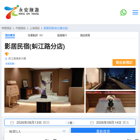
特價酒店
>
中國酒店
>
上海酒店
>
影居民宿(虯江路分店)
酒店概览
住客點評（0）
設施簡介
酒店政策
影居民宿(虯江路分店)
虯江路東新大樓
現在就預訂
全部設施>
2026年08月13日
週四
2026年08月14日
週五
1 晚
重新搜尋