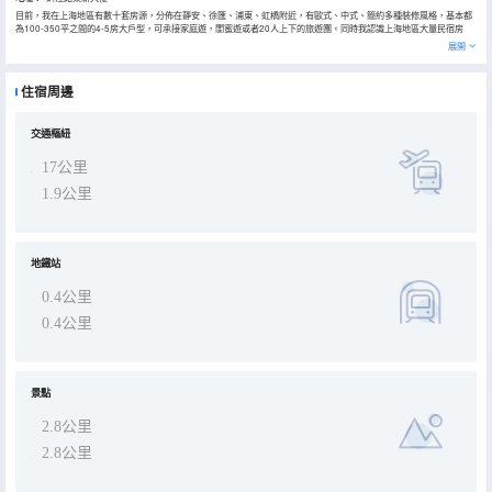
目前，我在上海地區有數十套房源，分佈在靜安、徐匯、浦東、虹橋附近，有歐式、中式、簡約多種裝修風格，基本都
為100-350平之間的4-5房大戶型，可承接家庭遊，閨蜜遊或者20人上下的旅遊團。同時我認識上海地區大量民宿房
東，有房源需求可找我。 如果需要其他服務如接送機、額外保潔、洗衣服務、早餐等需求，請提前聯繫我並告知。
展開
住宿周邊
交通樞紐
17公里
1.9公里
地鐵站
0.4公里
0.4公里
景點
2.8公里
2.8公里