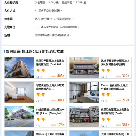
入住和退房
入住時間：14:00以後 退房時間：12:00以前
入住方式
酒店不提供櫃枱服務。
停車場
酒店提供停車位，詳情請諮詢酒店
。
充電車位
•
酒店提供充電樁，詳情請諮詢酒店。
寵物
允許攜帶寵物，會收取額外費用。
影居民宿(虯江路分店)
附近酒店推薦
弗思特連鎖酒店(上海寶山
竑竣·靜馨商務公寓酒店(上
路地鐵站店) (Fast 109
海大悅城寶山路地鐵站店)
Hotel Chain (Shanghai
(Hongjun·Jingxin
Baoshan Road Metro
Business Apartment
Station))
Hotel (Shanghai Joy
405+
322+
HKD
HKD
4.6
/ 5
4.5
/ 5
City Baoshan Road
Metro Station Branch))
客堂澗酒店(上海火車站寶
Zsmart智尚酒店(上海北
山路地鐵站店)
外灘寶山路地鐵站店)
(Ketangxuan Hotel
(Zsmart Zhishang Hotel
(Shanghai Railway
(Shanghai North Bund
Station Baoshan Road
Baoshan Road subway
381+
219+
HKD
HKD
4.6
/ 5
3.6
/ 5
Subway Station))
station store))
99旅館連鎖(上海火車站一
弗思特逸住酒店(上海寶山
店) (99 Inn (Shanghai
路地鐵站店) (Foster
Railway Station No.1
Hotel (Shanghai
branch))
Baoshan Road Subway
Station))
173+
381+
HKD
HKD
4
/ 5
4.6
/ 5
如家·neo(上海四川北路寶
大隱丨隱逸花園酒店(上海