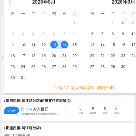
2026年8月
2026年9月
江景三室二廳套房
日
一
二
三
四
五
六
日
一
二
三
四
1
1
2
3
320㎡
空調
電視機
2
3
4
5
6
7
8
6
7
8
9
10
查看供應
9
10
11
12
13
14
15
13
14
15
16
17
16
17
18
19
20
21
22
20
21
22
23
24
重要資訊
23
24
25
26
27
28
29
27
28
29
30
城市重要資訊
30
31
為貫徹落實《上海市生活垃圾管理條例》相關規定，推進生活垃圾源頭減量，上海市文化和旅遊局特制定《關於本
市旅遊住宿業不主動提供客房一次性日用品的實施意見》，2019年7月1日起，上海市旅遊住宿業將不再主動提供牙
*所有入住退房日期均為目的地日期
刷、梳子、浴擦、剃鬚刀、指甲銼、鞋擦這些一次性日用品。若需要可諮詢酒店。
影居民宿(虯江路分店)的真實住客評論(0)
0
0
0
0
0%
的人推薦
0
/5分
位置
清潔度
服務
設施
永安旅遊評價由真實酒店住客提供的評價。
影居民宿(虯江路分店)
地址：
虯江路東新大樓