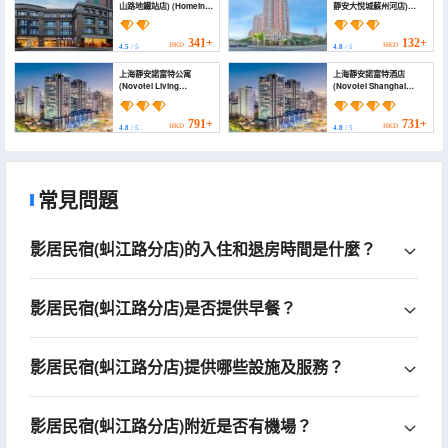
山路地鐵站店) (Homeinn
靜安大悅城蘇州河店)
· neo (Shanghai
(Dayin · Serene Garden
Sichuan Road Baoshan
Hotel (Shanghai Jing'an
Road Subway Station))
Joy City Suzhou
341+
132+
HKD
HKD
4.5
/ 5
4.8
/ 5
Creek))
上海靜安諾富特公寓
上海靜安諾富特酒店
(Novotel Living
(Novotel Shanghai
Shanghai Jing'an)
Jing'an)
791+
731+
HKD
HKD
4.8
/ 5
4.8
/ 5
常見問題
影居民宿(虯江路分店)的入住和退房時間是什麼？
影居民宿(虯江路分店)是否提供早餐？
影居民宿(虯江路分店)提供哪些設施及服務？
影居民宿(虯江路分店)附近是否有機場？