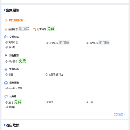
設施服務
熱門服務設施
附加费
免費
接機服務
行李寄存
交通服務
附加费
附加费
充電車位
接機服務
接站服務
停車場
前台服務
免費
行李寄存
餐飲服務
餐廳
售貨亭/便利店
商務服務
共享辦公空間
公共區
免費
電梯
花園
燒烤
加濕器
全部設施
酒店政策