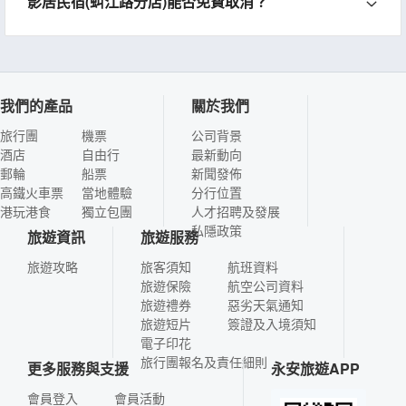
影居民宿(虯江路分店)能否免費取消？
我們的產品
關於我們
旅行團
機票
公司背景
酒店
自由行
最新動向
郵輪
船票
新聞發佈
高鐵火車票
當地體驗
分行位置
港玩港食
獨立包團
人才招聘及發展
私隱政策
旅遊資訊
旅遊服務
旅遊攻略
旅客須知
航班資料
旅遊保險
航空公司資料
旅遊禮券
惡劣天氣通知
旅遊短片
簽證及入境須知
電子印花
旅行團報名及責任細則
更多服務與支援
永安旅遊APP
會員登入
會員活動