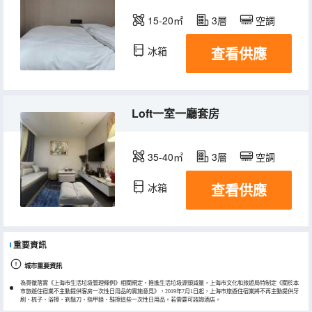
15-20㎡
3層
空調
查看供應
冰箱
Loft一室一廳套房
35-40㎡
3層
空調
查看供應
冰箱
重要資訊
城市重要資訊
為貫徹落實《上海市生活垃圾管理條例》相關規定，推進生活垃圾源頭減量，上海市文化和旅遊局特制定《關於本
市旅遊住宿業不主動提供客房一次性日用品的實施意見》，2019年7月1日起，上海市旅遊住宿業將不再主動提供牙
刷、梳子、浴擦、剃鬚刀、指甲銼、鞋擦這些一次性日用品。若需要可諮詢酒店。