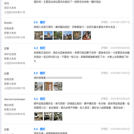
還好吧，主要是出來玩要洗衣服找了一個帶洗衣烘乾一體的酒店
情侶
尊享大床房
入住於2026年01月
5.0
極好
評價於：2025年12月07日
May&Li
辦理入住挺方便的，離地鐵站很近，到哪都能行。浴室花灑水量很大熱水充足。
商務旅客
輕奢大床房
入住於2025年12月
4.2
很好
評價於：2025年08月09日
訪客
房間衞生挺好的，酒店也是新裝修的，老闆可能回覆不及時，還會來住的。大家要是坐地鐵
與好友旅遊
到酒店一定記得3號口出，不要從一號口出，那邊兩條路都堵死了😢，大晚上在那邊繞了好
輕奢大床房
久
入住於2025年08月
5.0
極好
評價於：2025年07月05日
訪客
很好很推薦 👍🏻👍🏻👍🏻👍🏻👍🏻👍🏻👍🏻👍🏻👍🏻👍🏻👍🏻👍🏻
商務旅客
輕奢大床房
入住於2025年07月
4.2
很好
評價於：2025年05月24日
Xianrennanbowan
硬件設施設備齊全，無可挑剔。舒適度比較好，樓中樓民宿，有冰箱、廚房等設施設備，值
獨自旅遊
得選擇入住！ 新店開張，導向店標不明顯，如入迷宮，還好本人經歷複雜，應對自如！
輕奢大床房
入住於2025年05月
5.0
極好
評價於：2025年03月03日
訪客
環境不錯，老闆服務很好很熱情