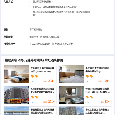
入住方式
酒店不提供櫃枱服務。
自助入住：請預訂後自行聯絡酒店取得入住密碼。
酒店將於完成預訂後提供入住說明，若未收到，請向永安旅遊詢
問。
寵物
不可攜帶寵物。
年齡限制
僅接待18 - 60歲的客人辦理入住。
接受信用卡
可以信用卡在酒店付款，閣下可使用以下信用卡：
輕居美宿公寓(定邊路地鐵店)
附近酒店推薦
安巢酒店(上海定邊路地鐵
易居酒店(曹安輕紡市場定
站店) (hotel an chao)
邊路地鐵站店) ()
298+
170+
HKD
HKD
4.4
/ 5
3.8
/ 5
格林豪泰智選酒店(上海曹
特別小棧日租公寓(上海豐
安公路定邊路地鐵站店)
莊店) (Special Xiaozhan
(GreenTree Inn Express
Rizu Apartment
Hotel (Shanghai Cao'an
(Shanghai Fengzhuang
Road Dingbian Road
Shop))
291+
83+
HKD
HKD
4.5
/ 5
4
/ 5
Subway Station))
藝龍安雲酒店(上海虹橋機
申虹世家酒店(上海曹安公
場定邊路地鐵站店) (Elong
路定邊路地鐵站店)