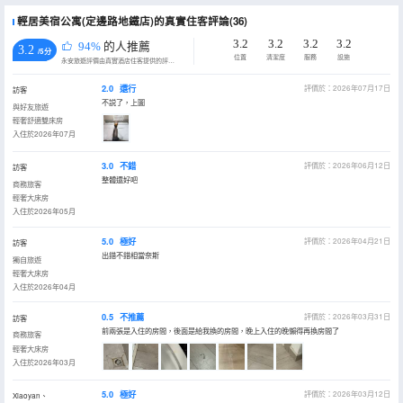
輕居美宿公寓(定邊路地鐵店)的真實住客評論(36)
3.2
3.2
3.2
3.2
94%
的人推薦
3.2
/5分
位置
清潔度
服務
設施
永安旅遊評價由真實酒店住客提供的評價。
2.0
還行
評價於：2026年07月17日
訪客
不説了，上圖
與好友旅遊
輕奢舒適雙床房
入住於2026年07月
3.0
不錯
評價於：2026年06月12日
訪客
整體還好吧
商務旅客
輕奢大床房
入住於2026年05月
5.0
極好
評價於：2026年04月21日
訪客
出錯不錯相當奈斯
獨自旅遊
輕奢大床房
入住於2026年04月
0.5
不推薦
評價於：2026年03月31日
訪客
前兩張是入住的房間，後面是給我換的房間，晚上入住的晚懶得再換房間了
商務旅客
輕奢大床房
入住於2026年03月
5.0
極好
評價於：2026年03月12日
Xiaoyan、