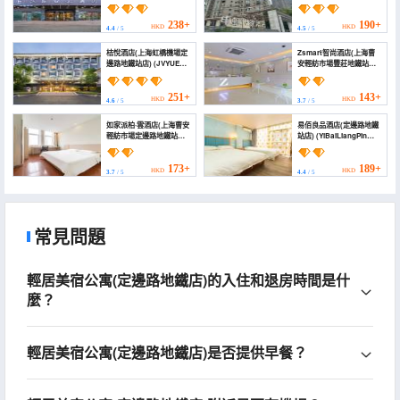
Anyun Hotel (Shanghai
(ShangHai Rainbow
Hongqiao Airport
Hotel (Shanghai
Dingbian Road Subway
Hongqiao International
238+
190+
HKD
HKD
4.4
/ 5
4.5
/ 5
Station))
Airport Branch))
桔悅酒店(上海虹橋機場定
Zsmart智尚酒店(上海曹
邊路地鐵站店) (JVYUE
安輕紡市場豐莊地鐵站店)
Hotel (Shanghai
(Zsmart Zhishang Hotel
Hongqiao Airport
(Shanghai Cao'an
Cao'an Road))
Textile Market
251+
143+
HKD
HKD
4.6
/ 5
3.7
/ 5
Fengzhuang Subway
Station))
如家派柏·雲酒店(上海曹安
易佰良品酒店(定邊路地鐵
輕紡市場定邊路地鐵站店)
站店) (YiBaiLiangPin
(Homeinn Pebble Hotel
Hotel (Dingbian Road
(Shanghai Cao'an
Metro Station Branch))
Textile Market Dingbian
173+
189+
HKD
HKD
3.7
/ 5
4.4
/ 5
Road Subway Station))
常見問題
輕居美宿公寓(定邊路地鐵店)的入住和退房時間是什
麼？
輕居美宿公寓(定邊路地鐵店)是否提供早餐？