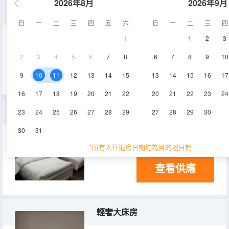
2026年8月
2026年9月
尊享大床房
日
一
二
三
四
五
六
日
一
二
三
四
1
1
2
3
25-30㎡
3層
空調
2
3
4
5
6
7
8
6
7
8
9
10
查看供應
9
10
11
12
13
14
15
13
14
15
16
17
16
17
18
19
20
21
22
20
21
22
23
24
輕奢舒適雙床房
23
24
25
26
27
28
29
27
28
29
30
30
31
20㎡
3層
空調
*所有入住退房日期均為目的地日期
查看供應
輕奢大床房