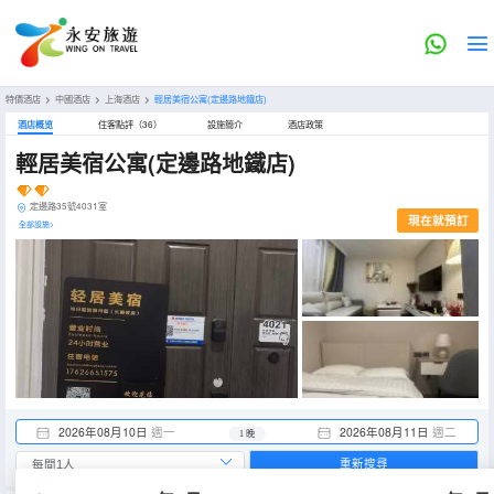
特價酒店
>
中國酒店
>
上海酒店
>
輕居美宿公寓(定邊路地鐵店)
酒店概览
住客點評（36）
設施簡介
酒店政策
輕居美宿公寓(定邊路地鐵店)
定邊路35號4031室
現在就預訂
全部設施>
2026年08月10日
週一
2026年08月11日
週二
1 晚
重新搜尋