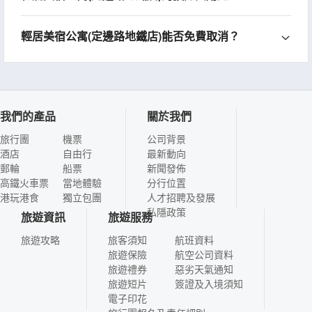
輕居美宿公寓(定邊路地鐵店)能否免費取消？
我們的產品
關於我們
旅行團
機票
公司背景
酒店
自由行
最新動向
郵輪
船票
新聞發佈
高鐵火車票
當地體驗
分行位置
港玩港食
獨立包團
人才招聘及發展
私隱政策
旅遊資訊
旅遊服務
旅遊攻略
旅客須知
航班資料
旅遊保險
航空公司資料
旅遊禮券
惡劣天氣通知
旅遊短片
簽證及入境須知
電子印花