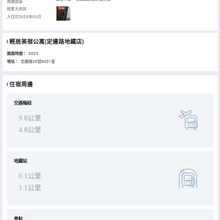
商務旅客
輕奢大床房
入住於2025年03月
輕居美宿公寓(定邊路地鐵店)
開業時間：
2023
地址：
定邊路35號4031室
住宿周邊
交通樞紐
9.8公里
4.8公里
地鐵站
0.1公里
1.1公里
景點