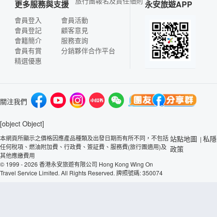
旅行團報名及責任細則
更多服務與支援
永安旅遊APP
會員登入
會員活動
會員登記
顧客意見
會籍簡介
服務查詢
會員有賞
分銷夥伴合作平台
精選優惠
關注我們
[object Object]
本網頁所顯示之價格因應產品種類及出發日期而有所不同，不包括
站點地圖
私隱
|
任何稅項、燃油附加費、行政費、簽証費、服務費(旅行團適用)及
政策
其他應繳費用
© 1999 - 2026 香港永安旅遊有限公司 Hong Kong Wing On
Travel Service Limited. All Rights Reserved. 牌照號碼: 350074