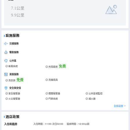
7.1公里
9.9公里
設施服務
交通服務
餐飲服務
公共區
免費
新風系統
共用廚房
清潔服務
免費
洗滌用具
洗衣房
安全與安保
安全報警器
煙霧報警器
公共區域監控
火災報警器
門禁系統
滅火器
全部設施
酒店政策
入住和退房
入住時間：11:00-次日02:00 退房時間：12:00以前