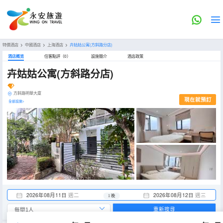
特價酒店
>
中國酒店
>
上海酒店
>
卉姑姑公寓(方斜路分店)
酒店概览
住客點評（0）
設施簡介
酒店政策
卉姑姑公寓(方斜路分店)
方斜路明華大廈
現在就預訂
全部設施>
2026年08月11日
週二
2026年08月12日
週三
1 晚
重新搜尋