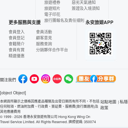
旅遊禮券
惡劣天氣通知
旅遊短片
簽證及入境須知
電子印花
旅行團報名及責任細則
更多服務與支援
永安旅遊APP
會員登入
會員活動
會員登記
顧客意見
會籍簡介
服務查詢
會員有賞
分銷夥伴合作平台
精選優惠
關注我們
[object Object]
本網頁所顯示之價格因應產品種類及出發日期而有所不同，不包括
站點地圖
私隱
|
任何稅項、燃油附加費、行政費、簽証費、服務費(旅行團適用)及
政策
其他應繳費用
© 1999 - 2026 香港永安旅遊有限公司 Hong Kong Wing On
Travel Service Limited. All Rights Reserved. 牌照號碼: 350074