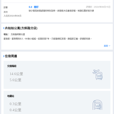
5.0
極好
評價於：2024年08月15日
訪客
缺少東西房東處理的特別及時，房間很大住着很舒服，地理位置好很方便
其他
入住於2024年08月
卉姑姑公寓(方斜路分店)
地址：
方斜路明華大廈
愛旅遊，愛熱鬧的E人，90後小姐姐。從事民宿7年，只經營網紅民宿，顏值即正義，舒適即完美。
展開
住宿周邊
交通樞紐
14.6公里
5.6公里
地鐵站
0.3公里
0.4公里