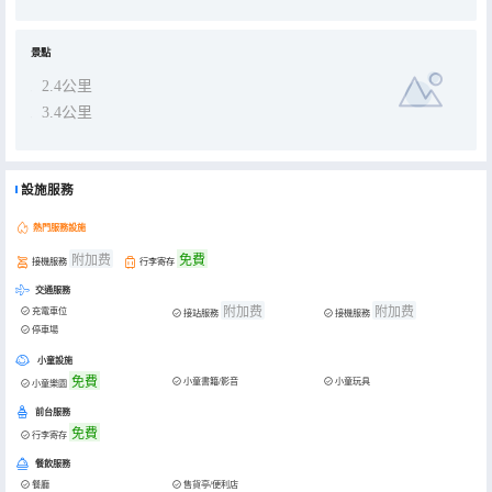
景點
2.4公里
3.4公里
設施服務
熱門服務設施
附加费
免費
接機服務
行李寄存
交通服務
附加费
附加费
充電車位
接站服務
接機服務
停車場
小童設施
免費
小童書籍/影音
小童玩具
小童樂園
前台服務
免費
行李寄存
餐飲服務
餐廳
售貨亭/便利店