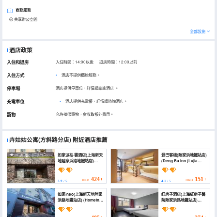
商務服務
共享辦公空間
全部設施
酒店政策
入住和退房
入住時間：14:00以後 退房時間：12:00以前
入住方式
酒店不提供櫃枱服務。
停車場
酒店提供停車位，詳情請諮詢酒店
。
充電車位
•
酒店提供充電樁，詳情請諮詢酒店。
寵物
允許攜帶寵物，會收取額外費用。
卉姑姑公寓(方斜路分店)
附近酒店推薦
如家派柏·雲酒店(上海新天
登巴客棧(陸家浜地鐵站店)
地陸家浜路地鐵站店)
(Deng Ba Inn (Lujia
(Homeinn Pebble Hotel
Bang subway station))
(Shanghai Xintiandi
Lujiabang Road
424+
151+
HKD
HKD
3.9
/ 5
4.1
/ 5
Subway Station))
如家·neo(上海新天地陸家
紅房子酒店(上海紅房子醫
浜路地鐵站店) (Homeinn
院陸家浜路地鐵站店)
· neo (Shanghai
(Red House Hotel
Xintiandi Lujiabang
(Shanghai Red House