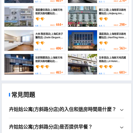
Road Subway Station))
Hospital Lujiabang
405+
274+
HKD
HKD
4.7
/ 5
3.5
/ 5
Road Subway Station
Branch))
漢庭優佳酒店(上海新天地
錦江之星(上海陸家浜路地
陸家浜路地鐵站店)
鐵站店) (Jinjiang Inn
(HanTing Premium Hotel
(Shanghai Lujiabang
(Shanghai Xintiandi
station Road))
Lujiabang Road
444+
298+
HKD
HKD
4.8
/ 5
4.4
/ 5
Subway Station))
大林·雅居酒店(上海紅房子
漢庭酒店(上海陸家浜路地
醫院店) (Dalin Elegant
鐵站店) (HanTing Hotel
Residence Hotel
(Shanghai Lujiabang
(Shanghai Red House
Road Subway Station))
Hospital))
406+
563+
HKD
HKD
4.5
/ 5
4.7
/ 5
如家精選酒店(上海新天地
全季酒店(上海新天地西藏
陸家浜路地鐵站店)
南路店) (JI Hotel
(Homeinn Plus Hotel
(Shanghai Xintiandi
(Shanghai Xintiandi
Xizang South Road))
Lujiabang Road
465+
603+
HKD
HKD
4.8
/ 5
4.8
/ 5
Subway Station))
常見問題
卉姑姑公寓(方斜路分店)的入住和退房時間是什麼？
卉姑姑公寓(方斜路分店)是否提供早餐？