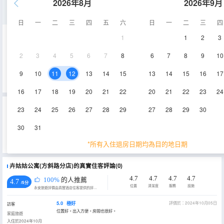
2026年8月
2026年9月
市景三室二廳套房D
日
一
二
三
四
五
六
日
一
二
三
四
1
1
2
3
165㎡
電視機
2
3
4
5
6
7
8
6
7
8
9
10
查看供應
9
10
11
12
13
14
15
13
14
15
16
17
16
17
18
19
20
21
22
20
21
22
23
24
重要資訊
23
24
25
26
27
28
29
27
28
29
30
城市重要資訊
30
31
為貫徹落實《上海市生活垃圾管理條例》相關規定，推進生活垃圾源頭減量，上海市文化和旅遊局特制定《關於本
市旅遊住宿業不主動提供客房一次性日用品的實施意見》，2019年7月1日起，上海市旅遊住宿業將不再主動提供牙
*所有入住退房日期均為目的地日期
刷、梳子、浴擦、剃鬚刀、指甲銼、鞋擦這些一次性日用品。若需要可諮詢酒店。
卉姑姑公寓(方斜路分店)的真實住客評論(0)
4.7
4.7
4.7
4.7
100%
的人推薦
4.7
/5分
位置
清潔度
服務
設施
永安旅遊評價由真實酒店住客提供的評價。
5.0
極好
評價於：2024年10月05日
訪客
位置好。出入方便。房間也很好。
家庭旅遊
入住於2024年10月