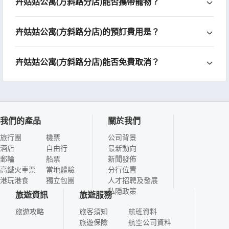
卉姑姑公寓(方斜路分店)能否攜帶寵物？
卉姑姑公寓(方斜路分店)的預訂費用是？
卉姑姑公寓(方斜路分店)能否免費取消？
我們的產品
關於我們
旅行團
機票
公司背景
酒店
自由行
最新動向
郵輪
船票
新聞發佈
高鐵火車票
當地體驗
分行位置
港玩港食
獨立包團
人才招聘及發展
私隱政策
旅遊資訊
旅遊服務
旅遊攻略
旅客須知
航班資料
旅遊保險
航空公司資料