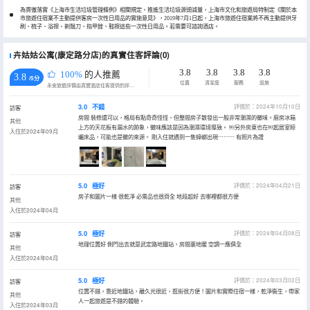
為貫徹落實《上海市生活垃圾管理條例》相關規定，推進生活垃圾源頭減量，上海市文化和旅遊局特制定《關於本
市旅遊住宿業不主動提供客房一次性日用品的實施意見》，2019年7月1日起，上海市旅遊住宿業將不再主動提供牙
刷、梳子、浴擦、剃鬚刀、指甲銼、鞋擦這些一次性日用品。若需要可諮詢酒店。
卉姑姑公寓(康定路分店)的真實住客評論(0)
3.8
3.8
3.8
3.8
100%
的人推薦
3.8
/5分
位置
清潔度
服務
設施
永安旅遊評價由真實酒店住客提供的評價。
3.0
不錯
評價於：2024年10月10日
訪客
房間 裝修還可以，格局有點奇奇怪怪，但整間房子散發出一股非常潮濕的黴味。廚房冰箱
其他
上方的天花板有漏水的跡象，黴味應該是因為潮濕環境導致。 ￼另外房東也在￼起居室晾
入住於2024年09月
曬床品，可能也是黴的來源。 剛入住就遇到一隻蟑螂出現⋯⋯⋯ 有照片為證
5.0
極好
評價於：2024年04月21日
訪客
房子和圖片一樣 很乾凈 必需品也很齊全 地段超好 去哪裡都很方便
其他
入住於2024年04月
5.0
極好
評價於：2024年04月08日
訪客
地理位置好 側門出去就是武定路地鐵站，房間裏地暖 空調一應俱全
其他
入住於2024年04月
5.0
極好
評價於：2024年03月02日
訪客
位置不錯，靠近地鐵站，離久光很近，逛街很方便！圖片和實際住宿一樣，乾淨衞生，帶家
其他
人一起旅遊是不錯的體驗。
入住於2024年03月