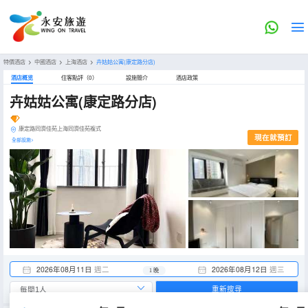
特價酒店
>
中國酒店
>
上海酒店
>
卉姑姑公寓(康定路分店)
酒店概览
住客點評（0）
設施簡介
酒店政策
卉姑姑公寓(康定路分店)
康定路同濟佳苑上海同濟佳苑複式
現在就預訂
全部設施>
2026年08月11日
週二
2026年08月12日
週三
1 晚
重新搜尋