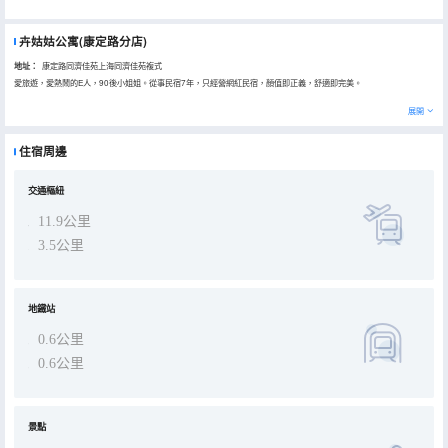
卉姑姑公寓(康定路分店)
地址：
康定路同濟佳苑上海同濟佳苑複式
愛旅遊，愛熱鬧的E人，90後小姐姐。從事民宿7年，只經營網紅民宿，顏值即正義，舒適即完美。
展開
住宿周邊
交通樞紐
11.9公里
3.5公里
地鐵站
0.6公里
0.6公里
景點