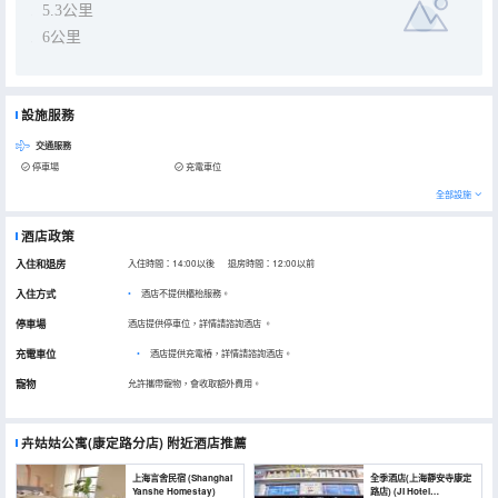
5.3公里
6公里
設施服務
交通服務
停車場
充電車位
全部設施
酒店政策
入住和退房
入住時間：14:00以後 退房時間：12:00以前
入住方式
酒店不提供櫃枱服務。
停車場
酒店提供停車位，詳情請諮詢酒店
。
充電車位
•
酒店提供充電樁，詳情請諮詢酒店。
寵物
允許攜帶寵物，會收取額外費用。
卉姑姑公寓(康定路分店)
附近酒店推薦
上海言舍民宿 (Shanghai
全季酒店(上海靜安寺康定
Yanshe Homestay)
路店) (JI Hotel