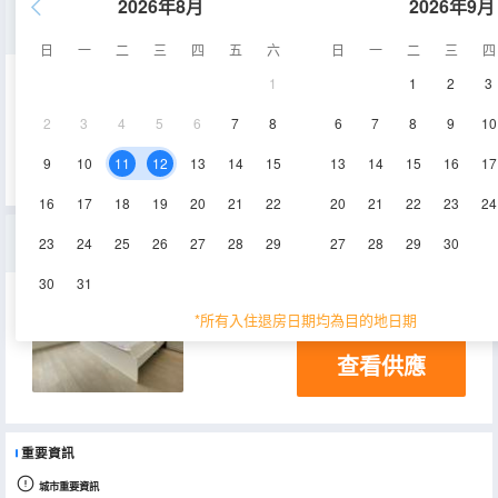
2026年8月
2026年9月
精緻一室一廳套房
日
一
二
三
四
五
六
日
一
二
三
四
1
1
2
3
118㎡
電視機
2
3
4
5
6
7
8
6
7
8
9
10
查看供應
9
10
11
12
13
14
15
13
14
15
16
17
16
17
18
19
20
21
22
20
21
22
23
24
舒適三室二廳套房
23
24
25
26
27
28
29
27
28
29
30
30
31
168㎡
*所有入住退房日期均為目的地日期
查看供應
重要資訊
城市重要資訊