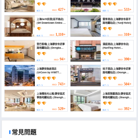
(Shanghai Jing'an
Temple Kangding
Road))
427+
533+
HKD
HKD
4.5
/ 5
4.8
/ 5
上海Gefii民宿(延平路店)
雲季酒店(上海靜安寺昌平
(SH Downtown-5mins to
路地鐵站店) (Yunji Hotel)
metro walkable to
central SH)
1,110+
310+
HKD
HKD
4.4
/ 5
4.5
/ 5
登巴客棧(上海靜安寺武寧
漢庭酒店(上海靜安寺店)
路地鐵站店) (Dengba
(HanTing Hotel
Chinese Inn (Shanghai
(Shanghai Jing'an
Jing'an Temple Wuning
Temple))
Road Subway Station))
94+
390+
HKD
HKD
4.3
/ 5
4.7
/ 5
上海靜安逸扉酒店
桔子酒店(上海靜安寺武寧
(UrCove by HYATT
路地鐵站店) (Orange
Shanghai Jing'an)
Hotel (Shanghai Jing'an
Temple Wuning Road
Subway Station Hotel))
743+
504+
HKD
HKD
4.7
/ 5
4.7
/ 5
上海慢拾光公寓(靜安區武
上海思雅圖酒店(靜安區武
寧路地鐵站店) (Shanghai
寧路地鐵站店) (Shanghai
Man Shi Light Hotel
Siyatu Hotel (Jingan
Apartment (Jingan
District Wuning Road
District Wuning Road
Subway Station
529+
392+
HKD
HKD
4.5
/ 5
4.4
/ 5
Subway Station
Branch))
Branch))
常見問題