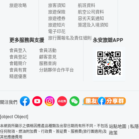
旅遊攻略
旅客須知
航班資料
旅遊保險
航空公司資料
旅遊禮券
惡劣天氣通知
旅遊短片
簽證及入境須知
電子印花
旅行團報名及責任細則
更多服務與支援
永安旅遊APP
會員登入
會員活動
會員登記
顧客意見
會籍簡介
服務查詢
會員有賞
分銷夥伴合作平台
精選優惠
關注我們
[object Object]
本網頁所顯示之價格因應產品種類及出發日期而有所不同，不包括
站點地圖
私隱
|
任何稅項、燃油附加費、行政費、簽証費、服務費(旅行團適用)及
政策
其他應繳費用