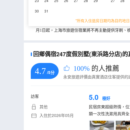
23
24
25
26
27
28
29
27
28
重要資訊
30
31
城市重要資訊
*所有入住退房日期均為目的地日
為貫徹落實《上海市生活垃圾管理條例》相關規定，
月1日起，上海市旅遊住宿業將不再主動提供牙刷、
回鄉偶宿247度假別墅(東浜路分店)的
100%
的人推薦
4.7
/5分
永安旅遊評價由真實酒店住客提供的
5.0
訪客
極好
其他
民宿房東超級熱情，位
類一次性洗漱用具齊全
入住於2026年05月