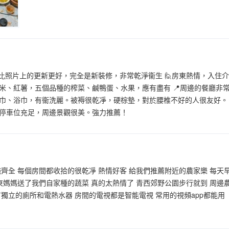
比照片上的更新更好，完全是新裝修，非常乾淨衞生 🙋房東熱情，入住
米、紅薯，五個品種的榨菜、鹹鴨蛋、水果，應有盡有 📍周邊的餐廳非常
巾、浴巾，有衞洗麗。被褥很乾凈，硬棕墊，對於腰椎不好的人很友好。
停車位充足，周邊景觀很美。強力推薦！
齊全 每個房間都收拾的很乾凈 熱情好客 給我們推薦附近的農家樂 每天早上
房東媽媽送了我們自家種的蔬菜 真的太熱情了 青西郊野公園步行就到 周邊
有獨立的廁所和電熱水器 房間的電視都是智能電視 常用的視頻app都能用