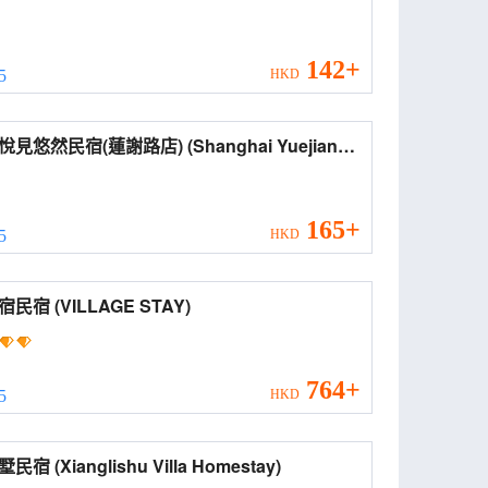
142+
 5
HKD
然民宿(蓮謝路店) (Shanghai Yuejian
an Homestay (Lianxie Road))
165+
 5
HKD
鄉里宿民宿 (VILLAGE STAY)
764+
 5
HKD
鄉里墅民宿 (Xianglishu Villa Homestay)