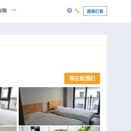
...
攻略
搜尋訂單
現在就預訂