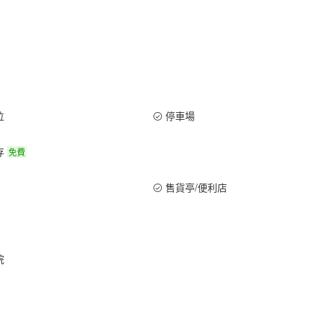
位
停車場
存
免費
售貨亭/便利店
院