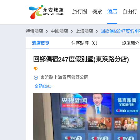
旅行團
機票
酒店
自由行
特價酒店
>
中國酒店
>
上海酒店
>
回鄉偶宿247度假別
酒店概览
住客點評（0）
設施簡介
回鄉偶宿247度假別墅(東浜路分店)
東浜路上海青西郊野公園
全部設施>