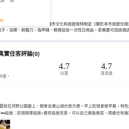
29
30
期
推進生活垃圾源頭減量，上海市文化和旅遊局特制定《關於本市旅遊住宿業
梳子、浴擦、剃鬚刀、指甲銼、鞋擦這些一次性日用品。若需要可諮詢酒
真實住客評論(0)
4.7
4.7
位置
清潔度
評價。
置就在郊野公園邊上，開車去澱山湖也很方便。早上民宿會做早餐，特色燒
 🛏設施：民宿娛樂設施+書房設施完善，可以自己做飯做菜，周邊也有幾