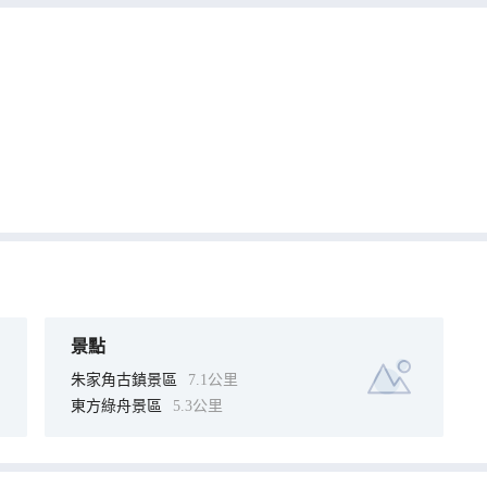
景點
朱家角古鎮景區
7.1公里
東方綠舟景區
5.3公里