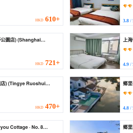
610+
HKD
3.8
/
hanghai
上海悅見悠
idence (Qingxi
Your
721+
HKD
4.9
/
oshui
ark))
470+
HKD
4.8
/