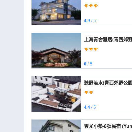
4.9
/ 5
上海青舍雅居(青西郊野公園店) (S
Qingshe Elegant Res
Countryside Park))
0
/ 5
聽野若水(青西郊野公園店) (Tingye Ru
(Qingxi Countryside P
4.4
/ 5
雲尤小築·8號民宿 (Yunyou Cottage · No. 8