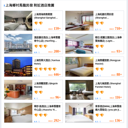
上海鄉村馬龍民宿
附近酒店推薦
上海港海商務賓館
上海柘園坊澗民宿
(Shanghai Ganghai
(Shanghai
Business Hotel)
Zheyuanfang Jian
Homestay)
159+
710+
HKD
HKD
4.7
/ 5
3.7
/ 5
漢庭優佳酒店(上海奉賢體
輕住·諾麗主題酒店(上海奉
育中心店) (HanTing
賢南橋店) (Light
Premium Hotel
Stay·Noli Theme Hotel
(Shanghai Fengxian
(Shanghai Fengxian
Sports Center))
Nanqiao Branch))
208+
93+
HKD
HKD
4.8
/ 5
4
/ 5
上海悅華大酒店 (Yuehua
上海榮躍旅館 (Rongyue
Hotel)
Hostel)
446+
88+
HKD
HKD
4.7
/ 5
4.4
/ 5
上海清馨旅館 (Qingxin
上海凡梅旅館 (Shanghai
Hostel)
Fanmei Hotel)
96+
116+
HKD
HKD
4
/ 5
2.8
/ 5
華舒·逸酒店(上海奉賢體育
青季酒店MINI(上海奉賢南
中心店) (Huashu Yi
橋大潤發店) (you pin jiu
Hotel (Shanghai
dian)
Fengxian Sports
Center))
292+
136+
HKD
HKD
4.4
/ 5
4.1
/ 5