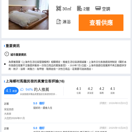
30㎡
2層
空調
查看供應
淋浴
重要資訊
城市重要資訊
為貫徹落實《上海市生活垃圾管理條例》相關規定，推進生活垃圾源頭減量，上海市文化和旅遊局特制定《關於本
市旅遊住宿業不主動提供客房一次性日用品的實施意見》，2019年7月1日起，上海市旅遊住宿業將不再主動提供牙
刷、梳子、浴擦、剃鬚刀、指甲銼、鞋擦這些一次性日用品。若需要可諮詢酒店。
上海鄉村馬龍民宿的真實住客評論(16)
4.1
4.2
4.2
4.1
94%
的人推薦
4.1
/5分
位置
清潔度
服務
設施
永安旅遊評價由真實酒店住客提供的評價。
5.0
極好
評價於：2026年03月03日
訪客
挺好的，還會入住
家庭旅遊
大床房
入住於2026年01月
5.0
極好
評價於：2025年10月28日
訪客