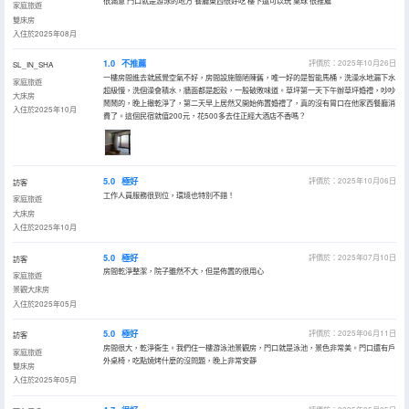
很滿意 門口就是游泳的地方 餐廳東西很好吃 樓下還可以玩 桌球 很推薦
家庭旅遊
雙床房
入住於2025年08月
1.0
不推薦
評價於：2025年10月26日
SL_IN_SHA
一樓房間進去就感覺空氣不好，房間設施簡陋陳舊，唯一好的是智能馬桶，洗澡水地漏下水
家庭旅遊
超級慢，洗個澡會積水，牆面都是起殼，一股破敗味道。草坪第一天下午辦草坪婚禮，吵吵
大床房
鬧鬧的，晚上撤乾淨了，第二天早上居然又開始佈置婚禮了，真的沒有胃口在他家西餐廳消
入住於2025年10月
費了。這個民宿就值200元，花500多去住正經大酒店不香嗎？
5.0
極好
評價於：2025年10月06日
訪客
工作人員服務很到位，環境也特別不錯！
家庭旅遊
大床房
入住於2025年10月
5.0
極好
評價於：2025年07月10日
訪客
房間乾淨整潔，院子雖然不大，但是佈置的很用心
家庭旅遊
景觀大床房
入住於2025年05月
5.0
極好
評價於：2025年06月11日
訪客
房間很大，乾淨衞生。我們住一樓游泳池景觀房，門口就是泳池，景色非常美。門口還有戶
家庭旅遊
外桌椅，吃點燒烤什麼的沒問題，晚上非常安靜
雙床房
入住於2025年05月