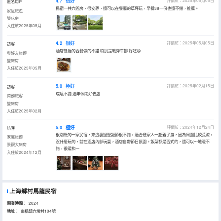
4.7
很好
評價於：2025年05月05日
匿名用戶
民宿一共六間房，很安靜，還可以在餐廳的草坪玩，早餐38一份也還不錯，推薦。
家庭旅遊
雙床房
入住於2025年05月
4.2
很好
評價於：2025年05月05日
訪客
酒店餐廳的西餐做的不錯 特別是戰斧牛排 好吃😋
與好友旅遊
雙床房
入住於2025年05月
5.0
極好
評價於：2025年02月15日
訪客
環境不錯 週年休閑好去處
商務旅客
雙床房
入住於2025年02月
5.0
極好
評價於：2024年12月24日
訪客
很別緻的一家民宿，來這裏過聖誕節很不錯，適合幾家人一起親子游，因為周圍比較荒涼，
家庭旅遊
沒什麼玩的，就在酒店內部玩耍，酒店自帶節日氛圍。飯菜都是西式的，還可以～地暖不
景觀大床房
錯，很暖和～
入住於2024年12月
上海鄉村馬龍民宿
開業時間：
2024
地址：
南橋鎮六墩村104號