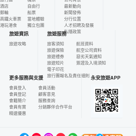
酒店
自由行
最新動向
郵輪
船票
新聞發佈
高鐵火車票
當地體驗
分行位置
港玩港食
獨立包團
人才招聘及發展
私隱政策
旅遊資訊
旅遊服務
旅遊攻略
旅客須知
航班資料
旅遊保險
航空公司資料
旅遊禮券
惡劣天氣通知
旅遊短片
簽證及入境須知
電子印花
旅行團報名及責任細則
更多服務與支援
永安旅遊APP
會員登入
會員活動
會員登記
顧客意見
會籍簡介
服務查詢
會員有賞
分銷夥伴合作平台
精選優惠