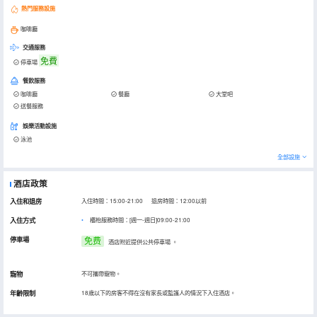
熱門服務設施
咖啡廳
交通服務
免費
停車場
餐飲服務
咖啡廳
餐廳
大堂吧
送餐服務
娛樂活動設施
泳池
全部設施
酒店政策
入住和退房
入住時間：15:00-21:00 退房時間：12:00以前
入住方式
櫃枱服務時間：[週一-週日]09:00-21:00
停車場
免费
酒店附近提供公共停車場
。
寵物
不可攜帶寵物。
年齡限制
18歲以下的房客不得在沒有家長或監護人的情況下入住酒店。