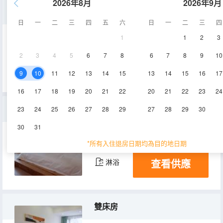
2026年8月
2026年9月
景觀大床房
日
一
二
三
四
五
六
日
一
二
三
四
1
1
2
3
30㎡
2層
空調
2
3
4
5
6
7
8
6
7
8
9
10
查看供應
淋浴
9
10
11
12
13
14
15
13
14
15
16
17
16
17
18
19
20
21
22
20
21
22
23
24
大床房
23
24
25
26
27
28
29
27
28
29
30
30
31
30㎡
1層
空調
*所有入住退房日期均為目的地日期
查看供應
淋浴
雙床房