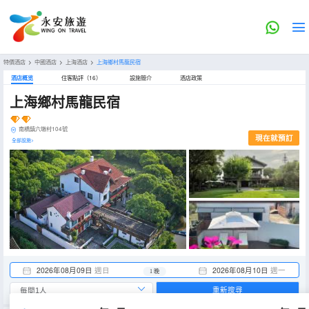
特價酒店
>
中國酒店
>
上海酒店
>
上海鄉村馬龍民宿
酒店概览
住客點評（16）
設施簡介
酒店政策
上海鄉村馬龍民宿
南橋鎮六墩村104號
現在就預訂
全部設施>
2026年08月09日
週日
2026年08月10日
週一
1 晚
重新搜尋