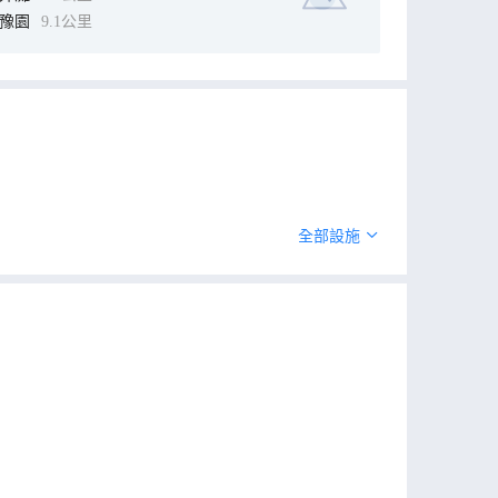
豫園
9.1公里
全部設施