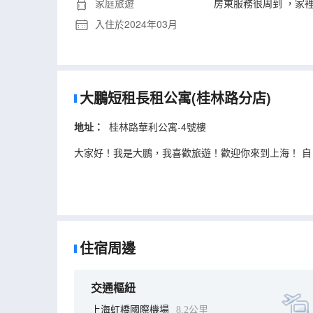
家庭旅遊
房東服務很周到 ，家
入住於2024年03月
大鵬短租長租公寓(桂林路分店)
地址：
桂林路華利公寓-4號樓
大家好！我是大鵬，我喜歡旅遊！歡迎你來到上海！ 
住宿周邊
交通樞紐
上海虹橋國際機場
8.2公里