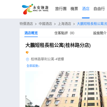
旅行團
機票
酒店
自由行
特價酒店
>
中國酒店
>
上海酒店
>
大鵬短租長租公寓(
酒店概览
住客點評（0）
設施簡介
大鵬短租長租公寓(桂林路分店)
桂林路華利公寓-4號樓
全部設施>