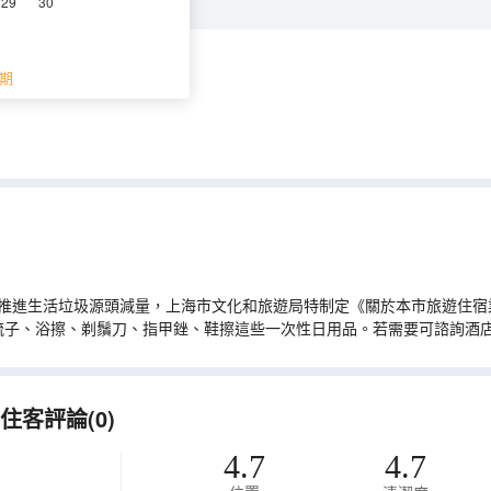
29
30
期
推進生活垃圾源頭減量，上海市文化和旅遊局特制定《關於本市旅遊住宿業
梳子、浴擦、剃鬚刀、指甲銼、鞋擦這些一次性日用品。若需要可諮詢酒
客評論(0)
4.7
4.7