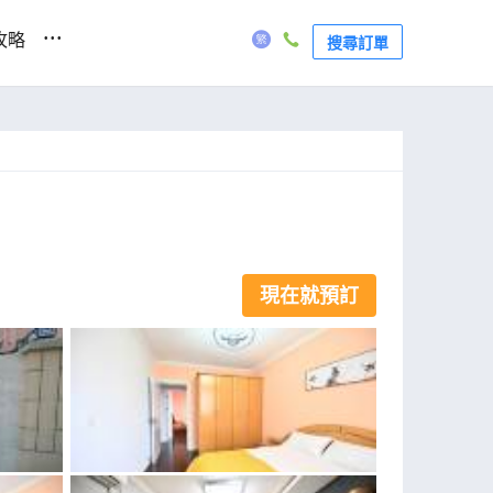
...
攻略
搜尋訂單
現在就預訂