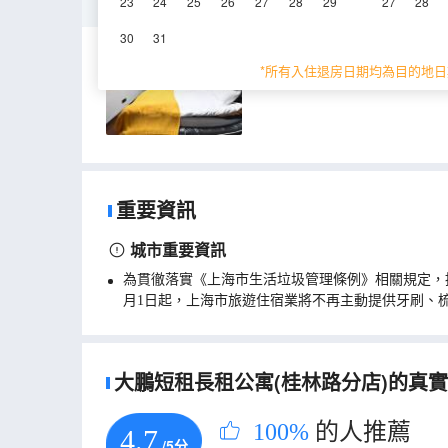
精緻三室二廳套房
23
24
25
26
27
28
29
27
28
30
31
124㎡
*所有入住退房日期均為目的地日
重要資訊
城市重要資訊
為貫徹落實《上海市生活垃圾管理條例》相關規定，
月1日起，上海市旅遊住宿業將不再主動提供牙刷、
大鵬短租長租公寓(桂林路分店)的真實住
100%
的人推薦
4.7
/5分