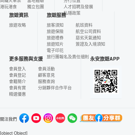
港玩港食
獨立包團
人才招聘及發展
私隱政策
旅遊資訊
旅遊服務
旅遊攻略
旅客須知
航班資料
旅遊保險
航空公司資料
旅遊禮券
惡劣天氣通知
旅遊短片
簽證及入境須知
電子印花
旅行團報名及責任細則
更多服務與支援
永安旅遊APP
會員登入
會員活動
會員登記
顧客意見
會籍簡介
服務查詢
會員有賞
分銷夥伴合作平台
精選優惠
關注我們
[object Object]