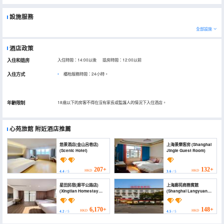
設施服務
全部設施
酒店政策
入住和退房
入住時間：14:00以後 退房時間：12:00以前
入住方式
櫃枱服務時間：24小時。
年齡限制
18歲以下的房客不得在沒有家長或監護人的情況下入住酒店。
心苑旅館
附近酒店推薦
悠景酒店(金山呂巷店)
上海景樂客房 (Shanghai
(Scenic Hotel)
Jingle Guest Room)
207+
132+
HKD
HKD
4.4
/ 5
3.6
/ 5
星田民宿(廊平公路店)
上海廊苑商務賓館
(Xingtian Homestay
(Shanghai Langyuan
(Langping Highway))
Business Hotel)
6,170+
148+
HKD
HKD
4.2
/ 5
4.5
/ 5