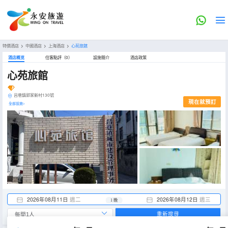
特價酒店
>
中國酒店
>
上海酒店
>
心苑旅館
酒店概览
住客點評（0）
設施簡介
酒店政策
心苑旅館
呂巷鎮郭家新村130號
現在就預訂
全部設施>
2026年08月11日
週二
2026年08月12日
週三
1 晚
重新搜尋