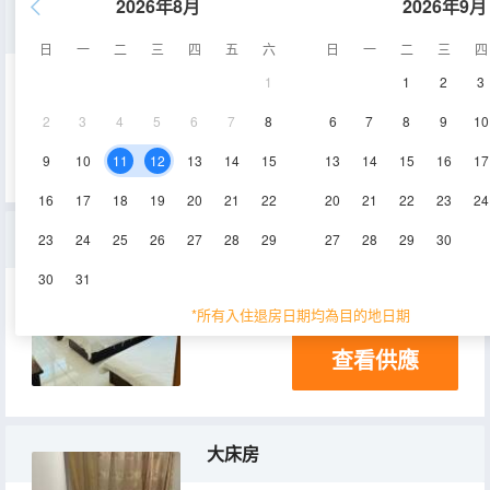
2026年8月
2026年9月
豪華大床房
日
一
二
三
四
五
六
日
一
二
三
四
1
1
2
3
20㎡
2層
2
3
4
5
6
7
8
6
7
8
9
10
查看供應
9
10
11
12
13
14
15
13
14
15
16
17
16
17
18
19
20
21
22
20
21
22
23
24
三人間
23
24
25
26
27
28
29
27
28
29
30
30
31
30㎡
2層
*所有入住退房日期均為目的地日期
查看供應
大床房