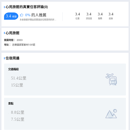
心苑旅館的真實住客評論(0)
3.4
3.4
3.4
3.4
0%
的人推薦
3.4
/5分
位置
清潔度
服務
設施
永安旅遊評價由真實酒店住客提供的評價。
心苑旅館
開業時間：
2003
地址：
呂巷鎮郭家新村130號
住宿周邊
交通樞紐
51.4公里
15公里
景點
8.8公里
7.5公里