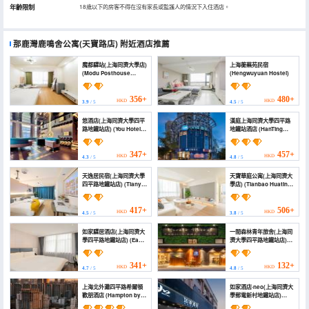
年齡限制
18歲以下的房客不得在沒有家長或監護人的情況下入住酒店。
那鹿灣鹿鳴舍公寓(天寶路店)
附近酒店推薦
魔都驛站(上海同濟大學店)
上海蘅蕪苑民宿
(Modu Posthouse
(Hengwuyuan Hostel)
(Shanghai Tongji
University))
356+
480+
HKD
HKD
3.9
/ 5
4.5
/ 5
悠酒店(上海同濟大學四平
漢庭上海同濟大學四平路
路地鐵站店) (You Hotel
地鐵站酒店 (HanTing
(Shanghai Tongji
Hotel (Shanghai Tongji
University Siping Road
University Siping Road
Metro Station Branch))
Subway Station))
347+
457+
HKD
HKD
4.3
/ 5
4.8
/ 5
天逸居民宿(上海同濟大學
天寶華庭公寓(上海同濟大
四平路地鐵站店) (Tianyi
學店) (Tianbao Huating
Ju Homestay
Apartment (Shanghai
(Shanghai Tongji
Tongji University
University Siping Road
Branch))
417+
506+
HKD
HKD
4.5
/ 5
3.8
/ 5
Metro Station Branch))
如家驛居酒店(上海同濟大
一間森林青年旅舍(上海同
學四平路地鐵站店) (Ease
濟大學四平路地鐵站店)
Hotel (Shanghai Siping
(Iforest Hostel
Road Tongji
(Shanghai Tongji
University))
University Siping Road
341+
132+
HKD
HKD
4.7
/ 5
4.8
/ 5
Metro Station))
上海北外灘四平路希爾頓
如家酒店·neo(上海同濟大
歡朋酒店 (Hampton by
學郵電新村地鐵站店)
Hilton Shanghai North
(Homeinn · neo