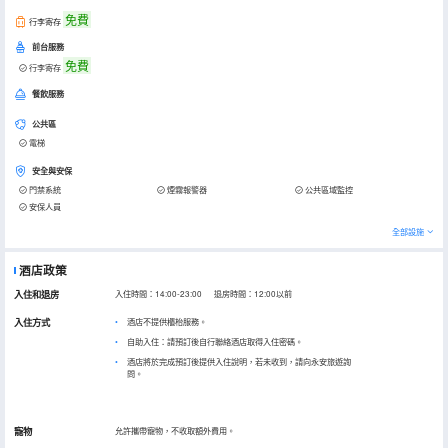
免費
行李寄存
前台服務
免費
行李寄存
餐飲服務
公共區
電梯
安全與安保
門禁系統
煙霧報警器
公共區域監控
安保人員
全部設施
酒店政策
入住和退房
入住時間：14:00-23:00 退房時間：12:00以前
入住方式
酒店不提供櫃枱服務。
自助入住：請預訂後自行聯絡酒店取得入住密碼。
酒店將於完成預訂後提供入住說明，若未收到，請向永安旅遊詢
問。
寵物
允許攜帶寵物，不收取額外費用。