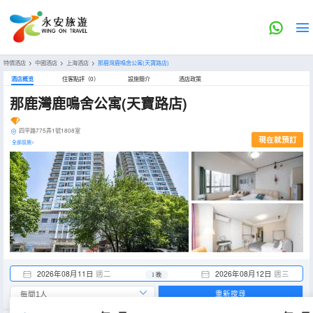
特價酒店
>
中國酒店
>
上海酒店
>
那鹿灣鹿鳴舍公寓(天寶路店)
酒店概览
住客點評（0）
設施簡介
酒店政策
那鹿灣鹿鳴舍公寓(天寶路店)
四平路775弄1號1808室
現在就預訂
全部設施>
2026年08月11日
週二
2026年08月12日
週三
1 晚
重新搜尋