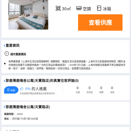
30㎡
空調
冰箱
查看供應
重要資訊
城市重要資訊
為貫徹落實《上海市生活垃圾管理條例》相關規定，推進生活垃圾源頭減量，上海市文化和旅遊局特制定《關於本
市旅遊住宿業不主動提供客房一次性日用品的實施意見》，2019年7月1日起，上海市旅遊住宿業將不再主動提供牙
刷、梳子、浴擦、剃鬚刀、指甲銼、鞋擦這些一次性日用品。若需要可諮詢酒店。
那鹿灣鹿鳴舍公寓(天寶路店)的真實住客評論(0)
0
0
0
0
0%
的人推薦
0
/5分
位置
清潔度
服務
設施
永安旅遊評價由真實酒店住客提供的評價。
那鹿灣鹿鳴舍公寓(天寶路店)
開業時間：
2020
地址：
四平路775弄1號1808室