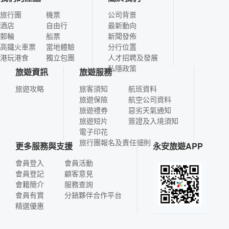
旅行團
機票
公司背景
酒店
自由行
最新動向
郵輪
船票
新聞發佈
高鐵火車票
當地體驗
分行位置
港玩港食
獨立包團
人才招聘及發展
私隱政策
旅遊資訊
旅遊服務
旅遊攻略
旅客須知
航班資料
旅遊保險
航空公司資料
旅遊禮券
惡劣天氣通知
旅遊短片
簽證及入境須知
電子印花
旅行團報名及責任細則
更多服務與支援
永安旅遊APP
會員登入
會員活動
會員登記
顧客意見
會籍簡介
服務查詢
會員有賞
分銷夥伴合作平台
精選優惠