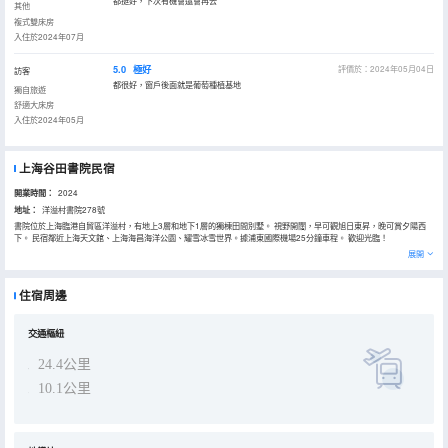
都挺好，下次有機會還會再去
其他
複式雙床房
入住於2024年07月
5.0
極好
評價於：2024年05月04日
訪客
都很好，窗戶後面就是葡萄種植基地
獨自旅遊
舒適大床房
入住於2024年05月
上海谷田書院民宿
開業時間：
2024
地址：
洋溢村書院278號
書院位於上海臨港自貿區洋溢村，有地上3層和地下1層的獨棟田間別墅。 視野開闊，早可觀旭日東昇，晚可賞夕陽西
下。 民宿鄰近上海天文館、上海海昌海洋公園、耀雪冰雪世界。據浦東國際機場25分鐘車程。 歡迎光臨！
展開
住宿周邊
交通樞紐
24.4公里
10.1公里