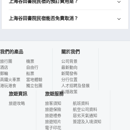
上海谷田書院民宿的預訂費用是？
上海谷田書院民宿能否免費取消？
我們的產品
關於我們
旅行團
機票
公司背景
酒店
自由行
最新動向
郵輪
船票
新聞發佈
高鐵火車票
當地體驗
分行位置
港玩港食
獨立包團
人才招聘及發展
私隱政策
旅遊資訊
旅遊服務
旅遊攻略
旅客須知
航班資料
旅遊保險
航空公司資料
旅遊禮券
惡劣天氣通知
旅遊短片
簽證及入境須知
電子印花