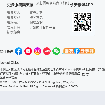
旅行團報名及責任細則
更多服務與支援
永安旅遊APP
會員登入
會員活動
會員登記
顧客意見
會籍簡介
服務查詢
會員有賞
分銷夥伴合作平台
精選優惠
關注我們
[object Object]
本網頁所顯示之價格因應產品種類及出發日期而有所不同，不包括
站點地圖
私隱
|
任何稅項、燃油附加費、行政費、簽証費、服務費(旅行團適用)及
政策
其他應繳費用
© 1999 - 2026 香港永安旅遊有限公司 Hong Kong Wing On
Travel Service Limited. All Rights Reserved. 牌照號碼: 350074