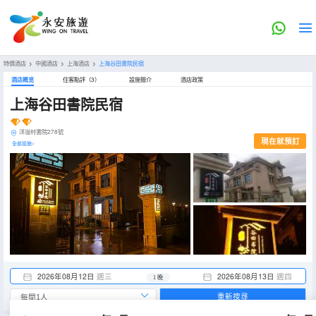
特價酒店
>
中國酒店
>
上海酒店
>
上海谷田書院民宿
酒店概览
住客點評（3）
設施簡介
酒店政策
上海谷田書院民宿
洋溢村書院278號
現在就預訂
全部設施>
2026年08月12日
週三
2026年08月13日
週四
1 晚
重新搜尋