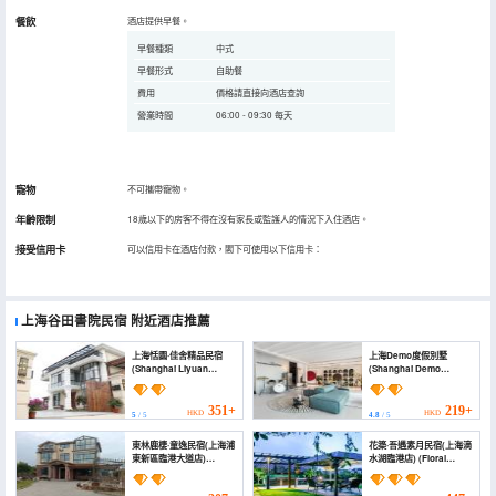
餐飲
酒店提供早餐。
早餐種類
中式
早餐形式
自助餐
費用
價格請直接向酒店查詢
營業時間
06:00 - 09:30 每天
寵物
不可攜帶寵物。
年齡限制
18歲以下的房客不得在沒有家長或監護人的情況下入住酒店。
接受信用卡
可以信用卡在酒店付款，閣下可使用以下信用卡：
上海谷田書院民宿
附近酒店推薦
上海恬園·佳舍精品民宿
上海Demo度假別墅
(Shanghai Liyuan
(Shanghai Demo
Jiashe Boutique
Holiday Villa)
Homestay)
351+
219+
HKD
HKD
5
/ 5
4.8
/ 5
東林鹿棲·童逸民宿(上海浦
花築·吾遇素月民宿(上海滴
東新區臨港大道店)
水湖臨港店) (Floral
(Donglin Luqi Tongyi
Hotel· Shanghai Wuyu
Homestay (Shanghai
Suyue Hotel)