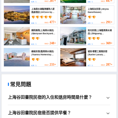
Pudong New Area
207+
447+
HKD
HKD
4.9
/ 5
4.8
/ 5
Lingang Avenue))
上海滴水湖臨港書院人家
上海街友民宿 (Jieyou
逸扉酒店 (UrCove by
Guesthouse)
Hyatt Shanghai Dishui
Lake Lin-gang Shuyuan
Village)
477+
291+
HKD
HKD
4.6
/ 5
4.9
/ 5
錢苑後院(上海滴水湖店)
拾光民宿(上海臨港滴水湖
(Qianyuan Backyard
店) (Shiguang
(Shanghai Dishuihu
Homestay(Shanghai
Branch))
Lingang Dishuihu
Branch))
248+
369+
HKD
HKD
4.5
/ 5
4.9
/ 5
緣敍民宿(臨港滴水湖店)
墟舍·輕奢工業風民宿
(Yuanxu Homestay
(Xushe·Luxury
(Lingang Dishuihu
Industrial Style
Branch))
Homestay (Shanghai
Pudong New Area
233+
287+
HKD
HKD
4.9
/ 5
4.7
/ 5
Lingang Shanyuan
Store))
常見問題
上海谷田書院民宿的入住和退房時間是什麼？
上海谷田書院民宿是否提供早餐？