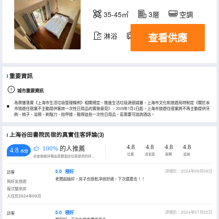
35-45㎡
3層
空調
查看供應
淋浴
電視機
重要資訊
城市重要資訊
為貫徹落實《上海市生活垃圾管理條例》相關規定，推進生活垃圾源頭減量，上海市文化和旅遊局特制定《關於本
市旅遊住宿業不主動提供客房一次性日用品的實施意見》，2019年7月1日起，上海市旅遊住宿業將不再主動提供牙
刷、梳子、浴擦、剃鬚刀、指甲銼、鞋擦這些一次性日用品。若需要可諮詢酒店。
上海谷田書院民宿的真實住客評論(3)
4.8
4.8
4.8
4.8
100%
的人推薦
4.8
/5分
位置
清潔度
服務
設施
永安旅遊評價由真實酒店住客提供的評價。
5.0
極好
評價於：2024年09月08日
訪客
老闆超級好，房子也很乾凈很舒適，下次還要去！！
與好友旅遊
複式雙床房
入住於2024年09月
5.0
極好
評價於：2024年07月22日
訪客