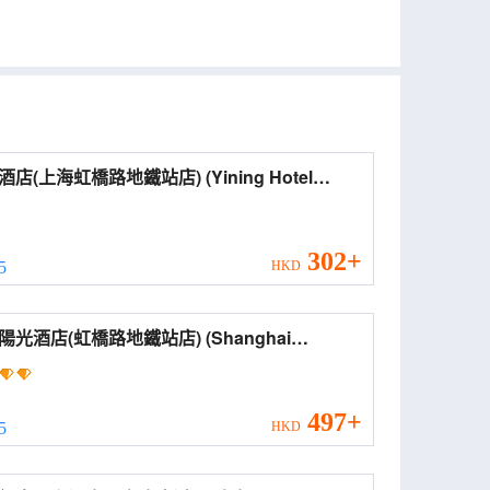
(上海虹橋路地鐵站店) (Yining Hotel
nghai Hongqiao Road Metro Station))
302+
 5
HKD
光酒店(虹橋路地鐵站店) (Shanghai
shine Hotel (Hongqiao Road Subway
ion))
497+
 5
HKD