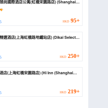
尚國際酒店公寓(虹橋宋園路店) (Shanghai
shang International Hotel Apartment
ngqiao Songyuan Road))
95+
 5
HKD
酒店(上海虹橋路地鐵站店) (Dikai Select
el (Shanghai Hongqiao Road Subway
ion))
250+
 5
HKD
上海虹橋宋園路店) (Hi Inn (Shanghai
gqiao Songyuan Road))
219+
 5
HKD