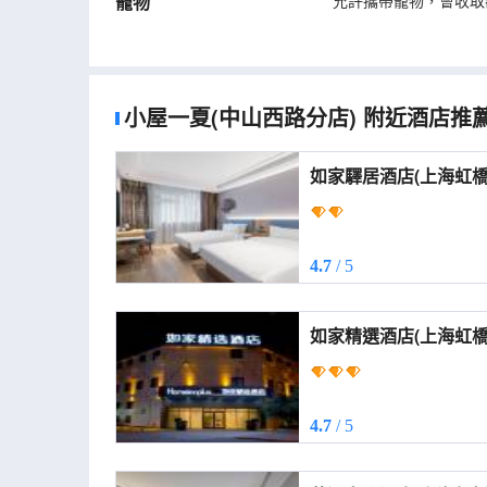
寵物
允許攜帶寵物，會收取
小屋一夏(中山西路分店)
附近酒店推
如家驛居酒店(上海虹橋安順路店) (Ho
Hotel (Shanghai Hon
4.7
/ 5
如家精選酒店(上海虹橋路地鐵站店
Plus Hotel (Shangha
Station))
4.7
/ 5