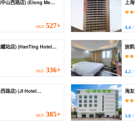
 (Elong Me
上海領
ai Hongqiao Zhongshan
Ling
(Ho
527+
HKD
4.4
/
ng Hotel
迪凱精選
Road Subway Station))
Hot
Stat
336+
HKD
4.2
/
I Hotel
海友酒店(
 Zhongshan West Road))
Hon
385+
HKD
3.8
/