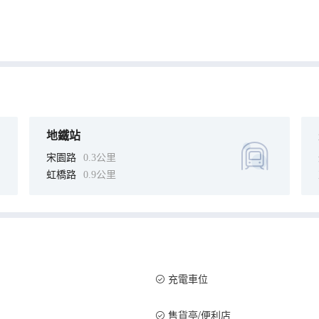
地鐵站
宋園路
0.3公里
虹橋路
0.9公里
充電車位
售貨亭/便利店