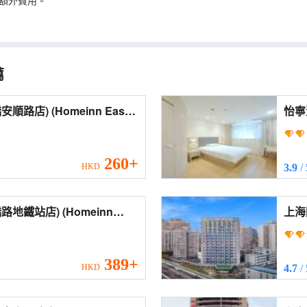
額外費用。
薦
meinn Ease
怡寧酒店
gqiao Anshun Road))
(Sha
260+
HKD
3.9
/
) (Homeinn
上海陽
i Hongqiao Road Subway
Sun
Stat
389+
HKD
4.7
/