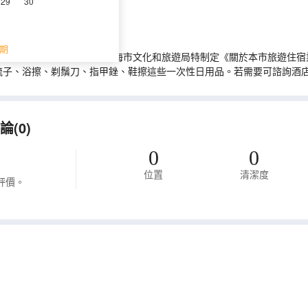
29
30
期
推進生活垃圾源頭減量，上海市文化和旅遊局特制定《關於本市旅遊住宿業
梳子、浴擦、剃鬚刀、指甲銼、鞋擦這些一次性日用品。若需要可諮詢酒
(0)
0
0
位置
清潔度
評價。