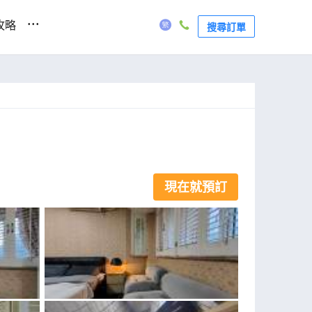
...
攻略
搜尋訂單
現在就預訂