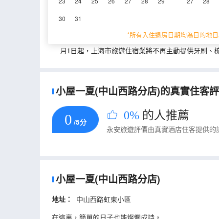
23
24
25
26
27
28
29
27
28
重要資訊
30
31
城市重要資訊
*所有入住退房日期均為目的地日
為貫徹落實《上海市生活垃圾管理條例》相關規定，
月1日起，上海市旅遊住宿業將不再主動提供牙刷、
小屋一夏(中山西路分店)的真實住客評論
0%
的人推薦
0
/5分
永安旅遊評價由真實酒店住客提供的
小屋一夏(中山西路分店)
地址：
中山西路虹東小區
在這裏，簡單的日子也能燦爛成詩。