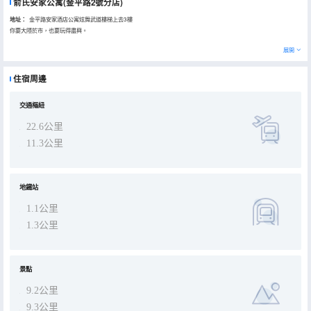
俞氏安家公寓(金平路2號分店)
地址：
金平路安家酒店公寓炫舞武道樓梯上去3樓
你要大隱於市，也要玩得盡興。
展開
住宿周邊
交通樞紐
22.6公里
11.3公里
地鐵站
1.1公里
1.3公里
景點
9.2公里
9.3公里