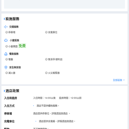
設施服務
交通服務
停車場
充電車位
小童設施
免費
小童樂園
餐飲服務
餐廳
售貨亭/便利店
安全與安保
滅火器
火災報警器
全部設施
酒店政策
入住和退房
入住時間：14:00以後 退房時間：12:00以前
入住方式
酒店不提供櫃枱服務。
停車場
酒店提供停車位，詳情請諮詢酒店
。
充電車位
•
酒店提供充電樁，詳情請諮詢酒店。
不可攜帶寵物。