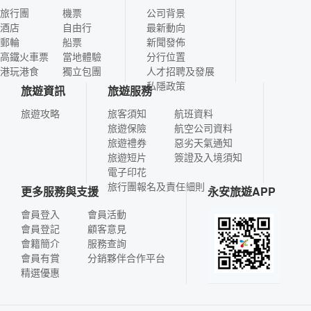
旅行團
機票
公司背景
酒店
自由行
最新動向
郵輪
船票
新聞發佈
高鐵火車票
當地體驗
分行位置
港玩港食
獨立包團
人才招聘及發展
私隱政策
旅遊資訊
旅遊服務
旅遊攻略
旅客須知
航班資料
旅遊保險
航空公司資料
旅遊禮券
惡劣天氣通知
旅遊短片
簽證及入境須知
電子印花
旅行團報名及責任細則
更多服務與支援
永安旅遊APP
會員登入
會員活動
會員登記
顧客意見
會籍簡介
服務查詢
會員有賞
分銷夥伴合作平台
精選優惠