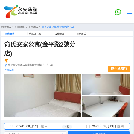
特價酒店
>
中國酒店
>
上海酒店
>
俞氏安家公寓(金平路2號分店)
酒店概览
住客點評（0）
設施簡介
酒店政策
俞氏安家公寓(金平路2號分
店)
金平路安家酒店公寓炫舞武道樓梯上去3樓
現在就預訂
全部設施>
2026年08月12日
週三
2026年08月13日
週四
1 晚