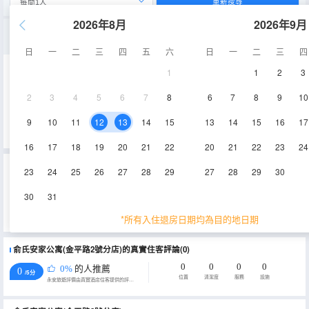
重新搜尋
2026年8月
2026年9月
舒適經濟一室大床房
日
一
二
三
四
五
六
日
一
二
三
四
1
1
2
3
11㎡
2
3
4
5
6
7
8
6
7
8
9
10
查看供應
9
10
11
12
13
14
15
13
14
15
16
17
16
17
18
19
20
21
22
20
21
22
23
24
重要資訊
23
24
25
26
27
28
29
27
28
29
30
城市重要資訊
30
31
為貫徹落實《上海市生活垃圾管理條例》相關規定，推進生活垃圾源頭減量，上海市文化和旅遊局特制定《關於本
市旅遊住宿業不主動提供客房一次性日用品的實施意見》，2019年7月1日起，上海市旅遊住宿業將不再主動提供牙
*所有入住退房日期均為目的地日期
刷、梳子、浴擦、剃鬚刀、指甲銼、鞋擦這些一次性日用品。若需要可諮詢酒店。
俞氏安家公寓(金平路2號分店)的真實住客評論(0)
0
0
0
0
0%
的人推薦
0
/5分
位置
清潔度
服務
設施
永安旅遊評價由真實酒店住客提供的評價。