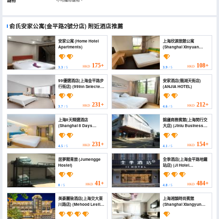
寵物
俞氏安家公寓(金平路2號分店)
附近酒店推薦
安家公寓 (Home Hotel
上海欣源旅館公寓
Apartments)
(Shanghai Xinyuan
Hotel Apartment)
175+
108+
HKD
HKD
3.3
/ 5
3.9
/ 5
99優選酒店(上海金平路步
安家酒店(龍湖天街店)
行街店) (99inn Selected
(ANJIA HOTEL)
(Shanghai Jinping Road
Pedestrian Street))
231+
212+
HKD
HKD
3.7
/ 5
4.6
/ 5
上海8天精選酒店
錦廬商務賓館(上海閔行交
(Shanghai 8 Days
大店) (Jinlu Business
Select Hotel)
Hotel)
231+
154+
HKD
HKD
4.5
/ 5
4.1
/ 5
居夢閣青旅 (Jumengge
全季酒店(上海金平路地鐵
Hostel)
站店) (JI Hotel
(Shanghai Jinping Road
Subway Station))
41+
484+
HKD
HKD
0
/ 5
4.8
/ 5
美豪麗致酒店(上海交大東
上海湘韻時尚賓館
川路店) (Mehood Lestie
(Shanghai Xiangyun
Hotel (Shanghai
Fashion Hotel)
Jiaotong University