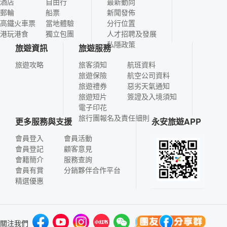
酒店
自由行
最新動向
郵輪
船票
新聞發佈
高鐵火車票
當地體驗
分行位置
港玩港食
獨立包團
人才招聘及發展
私隱政策
旅遊資訊
旅遊服務
旅遊攻略
旅客須知
航班資料
旅遊保險
航空公司資料
旅遊禮券
惡劣天氣通知
旅遊短片
簽證及入境須知
電子印花
旅行團報名及責任細則
更多服務與支援
永安旅遊APP
會員登入
會員活動
會員登記
顧客意見
會籍簡介
服務查詢
會員有賞
分銷夥伴合作平台
精選優惠
關注我們