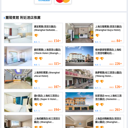
麗陽賓館
附近酒店推薦
適宜賓館(泗涇古鎮店)
上海古閩賓館(泗涇古鎮店)
(Shanghai Suitable
(Shanghai Guyu Hotel)
Hotel)
154+
84+
HKD
HKD
4.5
/ 5
4.1
/ 5
銀欣賓館(上海泗涇公園店)
格林豪泰智選酒店(上海松
(Yinxin Hotel (Shanghai
江泗涇地鐵站店)
Sijing Park))
(GreenTree Inn Express
Hotel (Shanghai
Songjiang Sijing
115+
226+
HKD
HKD
4.6
/ 5
4.4
/ 5
Subway Station))
上海津彩賓館 (Shanghai
逸夢賓館(松江泗涇公園店)
Jincai Hotel)
(Yimeng Hotel
(Songjiang Sijing Park))
107+
126+
HKD
HKD
3.2
/ 5
3.7
/ 5
速8酒店(上海松江泗涇公
如家酒店·neo(上海松江泗
園店) (Super 8 Hotel
涇古鎮店) (Homeinn ·
(Shanghai Songjiang
neo (Shanghai
Sijing Park))
Songjiang Sijing
Ancient Town))
194+
261+
HKD
HKD
3.7
/ 5
4.8
/ 5
上海成樾酒店(松江泗涇古
上海晶尚精緻酒店(泗涇古
鎮店) (Shanghai
鎮公園店) (Shanghai
Chengyue Hotel
Jingshang Exquisite