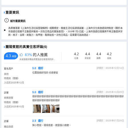
重要資訊
城市重要資訊
為貫徹落實《上海市生活垃圾管理條例》相關規定，推進生活垃圾源頭減量，上海市文化和旅遊局特制定《關於本
市旅遊住宿業不主動提供客房一次性日用品的實施意見》，2019年7月1日起，上海市旅遊住宿業將不再主動提供牙
刷、梳子、浴擦、剃鬚刀、指甲銼、鞋擦這些一次性日用品。若需要可諮詢酒店。
麗陽賓館的真實住客評論(6)
4.2
4.4
4.4
4.2
83%
的人推薦
4.3
/5分
位置
清潔度
服務
設施
永安旅遊評價由真實酒店住客提供的評價。
5.0
極好
評價於：2025年12月14日
匿名用戶
位置挺搞好找的 也很便宜
其他
特價房（閣樓）
入住於2025年12月
5.0
極好
評價於：2025年10月29日
訪客
很好很好很好很好很好很好很好很好很好很好很好很好很好很好很好很好很好很好很好很好
商務旅客
很好很好很好很好很好很好
特價房（閣樓）
入住於2025年10月
2.5
還行
評價於：2025年07月29日
訪客
狹小憋屈，環境很差，就是個小旅館。
獨自旅遊