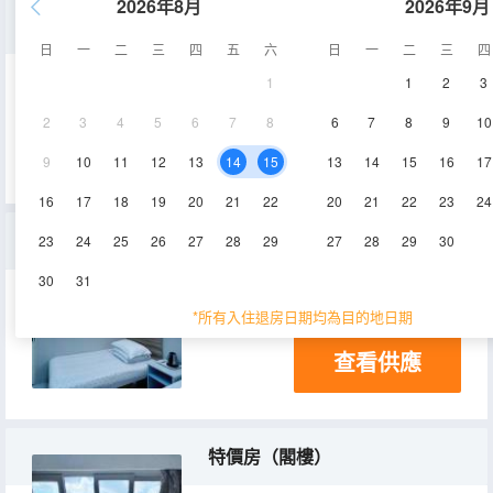
2026年8月
2026年9月
陽光三人間
日
一
二
三
四
五
六
日
一
二
三
四
1
1
2
3
18-25㎡
2層
空調
2
3
4
5
6
7
8
6
7
8
9
10
查看供應
電視機
9
10
11
12
13
14
15
13
14
15
16
17
16
17
18
19
20
21
22
20
21
22
23
24
標準雙床房
23
24
25
26
27
28
29
27
28
29
30
30
31
15-20㎡
2-3層
空調
*所有入住退房日期均為目的地日期
查看供應
特價房（閣樓）