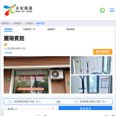
特價酒店
>
中國酒店
>
上海酒店
>
麗陽賓館
酒店概览
住客點評（6）
設施簡介
酒店政策
麗陽賓館
泗涇鎮鼓浪路315號
現在就預訂
全部設施>
2026年08月14日
週五
2026年08月15日
週六
1 晚
重新搜尋