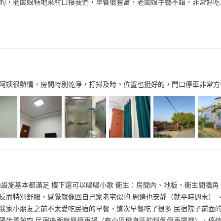
的，老闆娘特地來村口接我們，早餐很豐富，老闆娘手藝不錯，非常好吃
阿姨很熱情，房間特別乾淨，打掃及時。位置也挺好的，門口停車非常方
內設施基本都滿足 樓下還可以唱唱小歌 衞生：房間內、地板、衞生間牆
反而特別舒服，感覺就像回自己家老宅似的 周邊也安靜（就平時週末） 
我家小朋友之前不太愛吃民宿的早餐，這次早餐吃了很多 民宿院子前面的
陽坐着放空 民宿後面就是停車場（有小區健身區的那個停車場哦），停這