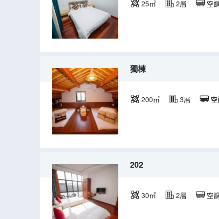
25㎡
2層
空
獨棟
200㎡
3層
空
202
30㎡
2層
空