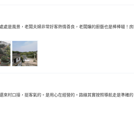
處處是風景，老闆夫婦非常好客熱情善良，老闆孃的廚藝也是棒棒噠！房
還來村口接，挺客氣的。是用心在經營的。路線其實按照導航走是準確的