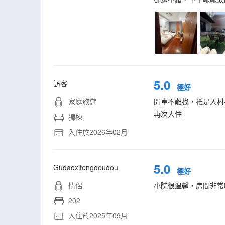
5.0
訪客
極好
家庭旅遊
開車不難找，衹是入村
再次入住
獨棟
入住於2026年02月
5.0
Gudaoxifengdoudou
極好
情侶
小院很温馨，房間非常
202
入住於2025年09月