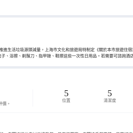
推進生活垃圾源頭減量，上海市文化和旅遊局特制定《關於本市旅遊住宿業
梳子、浴擦、剃鬚刀、指甲銼、鞋擦這些一次性日用品。若需要可諮詢酒
5
5
位置
清潔度
評價。