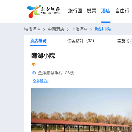
旅行團
機票
酒店
自由行
特價酒店
>
中國酒店
>
上海酒店
>
臨湖小院
酒店概览
住客點評（32）
設施簡
臨湖小院
金澤鎮蔡浜村126號
全部設施>