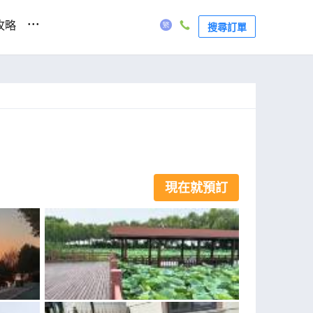
...
攻略
搜尋訂單
現在就預訂