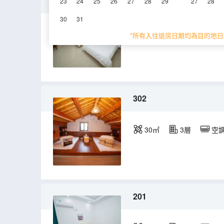
102
23
24
25
26
27
28
29
27
28
30
31
28㎡
1層
空
*所有入住退房日期均為目的地日
302
30㎡
3層
空
201