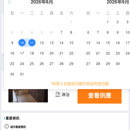
2026年8月
2026年9月
男生八人間(公共衞浴)(床位房)
日
一
二
三
四
五
六
日
一
二
三
四
1
1
2
3
25㎡
1層
空調
2
3
4
5
6
7
8
6
7
8
9
10
查看供應
淋浴
9
10
11
12
13
14
15
13
14
15
16
17
16
17
18
19
20
21
22
20
21
22
23
24
男生六人間(公共衞浴)(床位房)
23
24
25
26
27
28
29
27
28
29
30
30
31
20㎡
1層
空調
*所有入住退房日期均為目的地日期
查看供應
淋浴
重要資訊
城市重要資訊