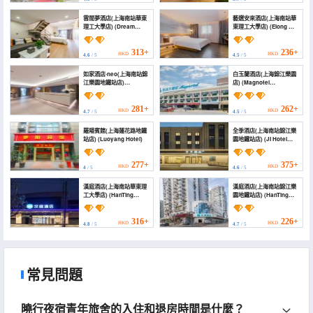
雲間夢酒店(上海南站華東
藝選安來酒店(上海南站華
理工大學店) (Dream
東理工大學店) (Elong Me
Cloud Hotel)
Anlai Hotel (South
Railway Station East
China University of
313+
236+
HKD
HKD
4.6
/ 5
4.5
/ 5
Science and
Technology))
如家酒店·neo(上海南站錦
白玉蘭酒店(上海錦江樂園
江樂園地鐵站店)
店) (Magnotel
(Homeinn · neo
(Shanghai Jinjiang
(Shanghai South
Park))
Station Jinjiang
281+
262+
HKD
HKD
4.7
/ 5
4.5
/ 5
Amusement Park
Subway Station))
羅陽賓館(上海蓮花路地鐵
全季酒店(上海南站錦江樂
站店) (Luoyang Hotel)
園地鐵站店) (JI Hotel
(Shanghai Nanzhan
Jinjiang Leyuan
Subway Station))
277+
375+
HKD
HKD
4
/ 5
4.6
/ 5
漢庭酒店(上海南站華東理
漢庭酒店(上海南站錦江樂
工大學店) (HanTing
園地鐵站店) (HanTing
Hotel (Shanghai South
Hotel (Shanghai South
Station East China
Railway Station Jinjiang
University of Science
Park Subway Station))
316+
226+
HKD
HKD
4.8
/ 5
4.7
/ 5
and Technology))
常見問題
曉行夜宿青年旅舍的入住和退房時間是什麼？