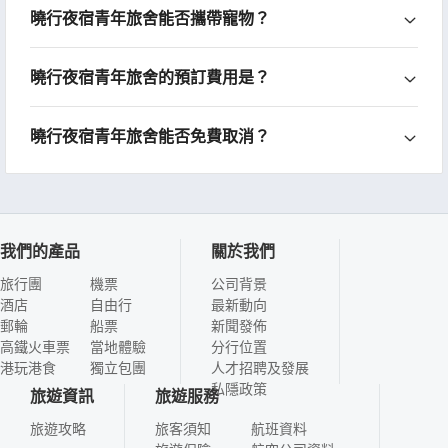
曉行夜宿青年旅舍能否攜帶寵物？
曉行夜宿青年旅舍的預訂費用是？
曉行夜宿青年旅舍能否免費取消？
我們的產品
關於我們
旅行團
機票
公司背景
酒店
自由行
最新動向
郵輪
船票
新聞發佈
高鐵火車票
當地體驗
分行位置
港玩港食
獨立包團
人才招聘及發展
私隱政策
旅遊資訊
旅遊服務
旅遊攻略
旅客須知
航班資料