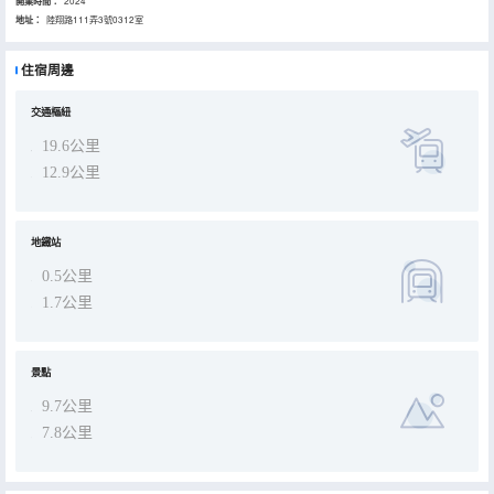
開業時間：
2024
地址：
陸翔路111弄3號0312室
住宿周邊
交通樞紐
19.6公里
12.9公里
地鐵站
0.5公里
1.7公里
景點
9.7公里
7.8公里