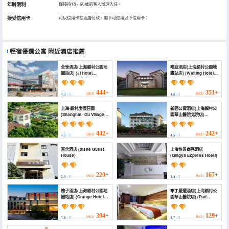
年齡限制
僅接待18 - 60歲的客人辦理入住。
接受信用卡
可以信用卡在酒店付款，閣下可使用以下信用卡：
輕宿優選公寓
附近酒店推薦
全季酒店(上海顧村公園地
唯庭酒店(上海顧村公園地
鐵站店) (JI Hotel
鐵站店) (Waiting Hotel
(Shanghai Gucun Park
(Shanghai Gucun Park
Metro Station))
Subway Station))
444+
351+
HKD
HKD
4.3
/ 5
4.8
/ 5
上海·顧村度假莊園
新翱公寓酒店(上海顧村公
(Shanghai · Gu Village
園華山醫院北院店)
Resort Estate)
(Xin'ao Apartment Hotel
(Shanghai Gucun Park
Huashan Hospital
442+
242+
HKD
HKD
4.5
/ 5
4.5
/ 5
North Branch))
喜舍酒店 (Xishe Guest
上海怡景商務酒店
House)
(Qingya Express Hotel)
220+
167+
HKD
HKD
2.9
/ 5
4.4
/ 5
桔子酒店(上海顧村公園地
布丁嚴選酒店(上海顧村公
鐵站店) (Orange Hotel
園華山醫院店) (Pod
(Shanghai Gucun Park
Choice Hotel (Shanghai
Metro Station))
Gucun Park Huashan
Hospital))
394+
129+
HKD
HKD
4.8
/ 5
4.7
/ 5