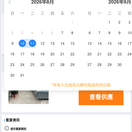
2026年8月
2026年9月
陽光舒適大床房一居室
日
一
二
三
四
五
六
日
一
二
三
四
1
1
2
3
38㎡
7層
空調
2
3
4
5
6
7
8
6
7
8
9
10
查看供應
9
10
11
12
13
14
15
13
14
15
16
17
16
17
18
19
20
21
22
20
21
22
23
24
輕奢大床房
23
24
25
26
27
28
29
27
28
29
30
30
31
38㎡
3層
空調
*所有入住退房日期均為目的地日期
查看供應
重要資訊
城市重要資訊