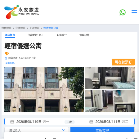
特價酒店
>
中國酒店
>
上海酒店
>
輕宿優選公寓
酒店概览
住客點評（8）
設施簡介
酒店政策
輕宿優選公寓
陸翔路111弄3號0312室
現在就預訂
全部設施>
2026年08月10日
週一
2026年08月11日
週二
1 晚
重新搜尋