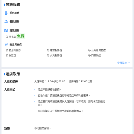
設施服務
前台服務
餐飲服務
清潔服務
免費
洗衣房
安全與安保
安全報警器
煙霧報警器
公共區域監控
急救包
火災報警器
門禁系統
全部設施
酒店政策
入住和退房
入住時間：12:00-次日02:00 退房時間：12:00以前
入住方式
酒店不提供櫃枱服務。
自助入住：請預訂後自行聯絡酒店取得入住密碼。
酒店將於完成預訂後提供入住說明，若未收到，請向永安旅遊詢
問。
預訂後請於入住前通過手機號碼聯繫酒店。
寵物
不可攜帶寵物。