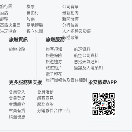
旅行團
機票
公司背景
酒店
自由行
最新動向
郵輪
船票
新聞發佈
高鐵火車票
當地體驗
分行位置
港玩港食
獨立包團
人才招聘及發展
私隱政策
旅遊資訊
旅遊服務
旅遊攻略
旅客須知
航班資料
旅遊保險
航空公司資料
旅遊禮券
惡劣天氣通知
旅遊短片
簽證及入境須知
電子印花
旅行團報名及責任細則
更多服務與支援
永安旅遊APP
會員登入
會員活動
會員登記
顧客意見
會籍簡介
服務查詢
會員有賞
分銷夥伴合作平台
精選優惠