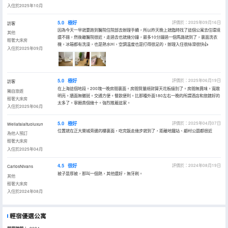
入住於2025年10月
5.0
極好
評價於：2025年09月16日
訪客
因為今天一早就要跑到醫院住院部去辦理手續，所以昨天晚上就臨時找了這個公寓去住環境
其他
還不錯，然後離醫院很近，走過去也就幾分鐘，最多10分鐘過一個馬路就到了，裏面洗衣
輕奢大床房
機，冰箱都有洗澡，也是熱水￼，空調温度也是打得很足的，辦理入住很絲滑很快👍
入住於2025年09月
5.0
極好
評價於：2025年06月19日
訪客
在上海這個地段。200塊一晚房間裏面。房間質量絕對算天花板級別了。房間無異味。寬敞
獨自旅遊
明亮。牆面無黴斑。交通方便。餐飲便利。比那種外面180左右一晚的所謂酒店和旅館好的
輕奢大床房
太多了。寧願貴個幾十。強烈推薦這家。
入住於2025年06月
5.0
極好
評價於：2025年04月07日
Weilafalaituoluxun
位置就在正大樂城旁邊的樓裏面，吃完飯走幾步就到了，距離地鐵站、顧村公園都很近
為他人預訂
輕奢大床房
入住於2025年04月
4.5
很好
評價於：2024年08月19日
CarlosNivans
被子是厚被，那叫一個熱，其他還好，無牙刷。
其他
輕奢大床房
入住於2024年08月
輕宿優選公寓