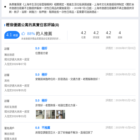
為貫徹落實《上海市生活垃圾管理條例》相關規定，推進生活垃圾源頭減量，上海市文化和旅遊局特制定《關於本
市旅遊住宿業不主動提供客房一次性日用品的實施意見》，2019年7月1日起，上海市旅遊住宿業將不再主動提供牙
刷、梳子、浴擦、剃鬚刀、指甲銼、鞋擦這些一次性日用品。若需要可諮詢酒店。
輕宿優選公寓的真實住客評論(8)
4.2
4.2
4.2
4
88%
的人推薦
4.1
/5分
位置
清潔度
服務
設施
永安旅遊評價由真實酒店住客提供的評價。
5.0
極好
評價於：2026年07月05日
訪客
位置很方便
獨自旅遊
陽光舒適大床房一居室
入住於2026年07月
5.0
極好
評價於：2026年05月13日
訪客
安徽過來臨時住的，民宿酒店，交通方便，老闆服務很好！
其他
陽光舒適大床房一居室
入住於2026年05月
5.0
極好
評價於：2026年03月18日
訪客
非常好，老闆熱情，地理位置也方便。
與好友旅遊
陽光舒適大床房一居室
入住於2026年03月
0.8
不推薦
評價於：2025年10月04日
匿名用戶
房間空調聲音巨大，説了好幾遍不解決，直接回家了
獨自旅遊
輕奢大床房