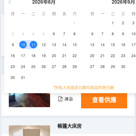
2026年8月
2026年9月
雅緻庭院大床房
日
一
二
三
四
五
六
日
一
二
三
四
1
1
2
3
45㎡
1層
空調
2
3
4
5
6
7
8
6
7
8
9
10
查看供應
淋浴
9
10
11
12
13
14
15
13
14
15
16
17
16
17
18
19
20
21
22
20
21
22
23
24
小木屋親子別墅
23
24
25
26
27
28
29
27
28
29
30
30
31
300㎡
1層
空調
*所有入住退房日期均為目的地日期
查看供應
淋浴
帳篷大床房