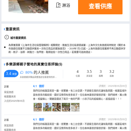
查看供應
淋浴
重要資訊
城市重要資訊
為貫徹落實《上海市生活垃圾管理條例》相關規定，推進生活垃圾源頭減量，上海市文化和旅遊局特制定《關於本
市旅遊住宿業不主動提供客房一次性日用品的實施意見》，2019年7月1日起，上海市旅遊住宿業將不再主動提供牙
刷、梳子、浴擦、剃鬚刀、指甲銼、鞋擦這些一次性日用品。若需要可諮詢酒店。
多樂源鄉親子營地的真實住客評論(5)
4
3.5
3
3.2
80%
的人推薦
3.4
/5分
位置
清潔度
服務
設施
永安旅遊評價由真實酒店住客提供的評價。
4.1
很好
評價於：2025年05月09日
訪客
我們住的帳篷是兩室一廳，很驚艷。有三台空調。不過衞生間的花灑有點問題，帳篷區域外
家庭旅遊
面有很多的驅蚊燈，還好沒覺得有很多蚊子。住在森林裏很舒服很舒服，我們燒烤，篝火晚
帳篷雙床房
會，相當開心。關鍵是還送了兩天一夜的門票，小孩子玩的超級開心。超值超值！！！
入住於2025年05月
4.1
很好
評價於：2025年05月09日
訪客
我們住的帳篷是兩室一廳，很驚艷。有三台空調。不過衞生間的花灑有點問題，帳篷區域外
家庭旅遊
面有很多的驅蚊燈，還好沒覺得有很多蚊子。住在森林裏很舒服很舒服，我們燒烤，篝火晚
帳篷雙床房