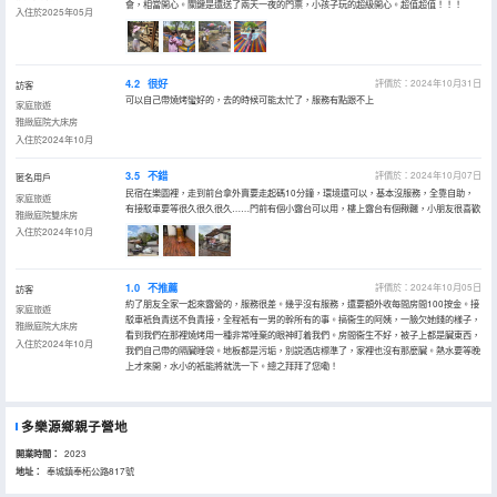
會，相當開心。關鍵是還送了兩天一夜的門票，小孩子玩的超級開心。超值超值！！！
入住於2025年05月
4.2
很好
評價於：2024年10月31日
訪客
可以自己帶燒烤蠻好的，去的時候可能太忙了，服務有點跟不上
家庭旅遊
雅緻庭院大床房
入住於2024年10月
3.5
不錯
評價於：2024年10月07日
匿名用戶
民宿在樂園裡，走到前台拿外賣要走起碼10分鐘，環境還可以，基本沒服務，全靠自助，
家庭旅遊
有接駁車要等很久很久很久……門前有個小露台可以用，樓上露台有個鞦韆，小朋友很喜歡
雅緻庭院雙床房
入住於2024年10月
1.0
不推薦
評價於：2024年10月05日
訪客
約了朋友全家一起來露營的，服務很差。幾乎沒有服務，還要額外收每間房間100按金。接
家庭旅遊
駁車衹負責送不負責接，全程衹有一男的幹所有的事。搞衞生的阿姨，一臉欠她錢的樣子，
雅緻庭院大床房
看到我們在那裡燒烤用一種非常唾棄的眼神盯着我們。房間衞生不好，被子上都是臟東西，
入住於2024年10月
我們自己帶的隔臟睡袋。地板都是污垢，別説酒店標準了，家裡也沒有那麼臟。熱水要等晚
上才來開，水小的衹能將就洗一下。總之拜拜了您嘞！
多樂源鄉親子營地
開業時間：
2023
地址：
奉城鎮奉柘公路817號