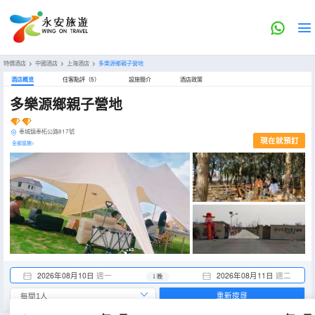
特價酒店
>
中國酒店
>
上海酒店
>
多樂源鄉親子營地
酒店概览
住客點評（5）
設施簡介
酒店政策
多樂源鄉親子營地
奉城鎮奉柘公路817號
現在就預訂
全部設施>
2026年08月10日
週一
2026年08月11日
週二
1 晚
重新搜尋