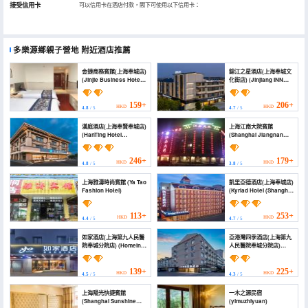
接受信用卡
可以信用卡在酒店付款，閣下可使用以下信用卡：
多樂源鄉親子營地
附近酒店推薦
金捷商務賓館(上海奉城店)
錦江之星酒店(上海奉城文
(Jinjie Business Hotel
化街店) (Jinjiang INN
(Shanghai Fengcheng
Hotel(Shanghai
Branch))
Fengcheng Cultural
Street Branch))
159+
206+
HKD
HKD
4.8
/ 5
4.7
/ 5
漢庭酒店(上海奉賢奉城店)
上海江南大院賓館
(HanTing Hotel
(Shanghai Jiangnan
(Shanghai Fengxian
Quadrangle Inn Hotel)
Fengcheng))
246+
179+
HKD
HKD
4.8
/ 5
3.8
/ 5
上海雅濤時尚賓館 (Ya Tao
凱里亞德酒店(上海奉城店)
Fashion Hotel)
(Kyriad Hotel (Shanghai
Fengcheng))
113+
253+
HKD
HKD
4.4
/ 5
4.7
/ 5
如家酒店(上海第九人民醫
亞港灣四季酒店(上海第九
院奉城分院店) (Homeinn
人民醫院奉城分院店)
Hotel (Shanghai Ninth
(Yagangwan Four
People's Hospital
Seasons Hotel
Fengcheng Branch))
(Shanghai No.9
139+
225+
HKD
HKD
4.5
/ 5
4.3
/ 5
People's Hospital
Fengcheng))
上海陽光快捷賓館
一木之源民宿
(Shanghai Sunshine
(yimuzhiyuan)