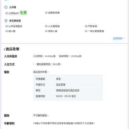
公共區
免費
自動售貨機
公用區wifi
安全與安保
公共區域監控
火災報警器
門禁系統
滅火器
安保人員
一氧化碳報警器
全部設施
酒店政策
入住和退房
入住時間：14:00以後 退房時間：12:00以前
入住方式
櫃枱服務時間：24小時。
餐飲
酒店提供早餐。
早餐種類
素食
早餐形式
固定套餐
費用
價格請直接向酒店查詢
營業時間
08:00 - 09:30 每天
寵物
不可攜帶寵物。
年齡限制
18歲以下的房客不得在沒有家長或監護人的情況下入住酒店。