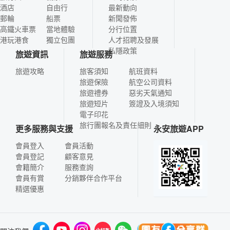
酒店
自由行
最新動向
郵輪
船票
新聞發佈
高鐵火車票
當地體驗
分行位置
港玩港食
獨立包團
人才招聘及發展
私隱政策
旅遊資訊
旅遊服務
旅遊攻略
旅客須知
航班資料
旅遊保險
航空公司資料
旅遊禮券
惡劣天氣通知
旅遊短片
簽證及入境須知
電子印花
旅行團報名及責任細則
更多服務與支援
永安旅遊APP
會員登入
會員活動
會員登記
顧客意見
會籍簡介
服務查詢
會員有賞
分銷夥伴合作平台
精選優惠