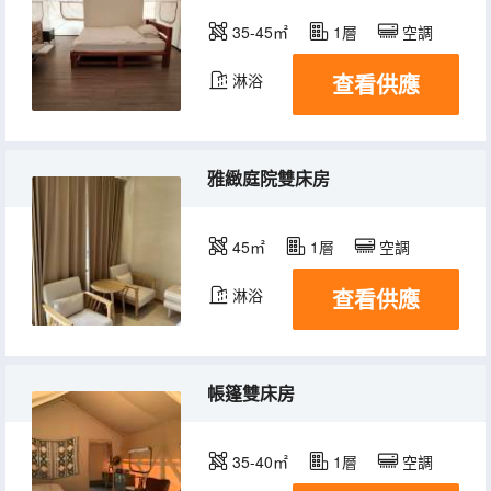
35-45㎡
1層
空調
查看供應
淋浴
雅緻庭院雙床房
45㎡
1層
空調
查看供應
淋浴
帳篷雙床房
35-40㎡
1層
空調