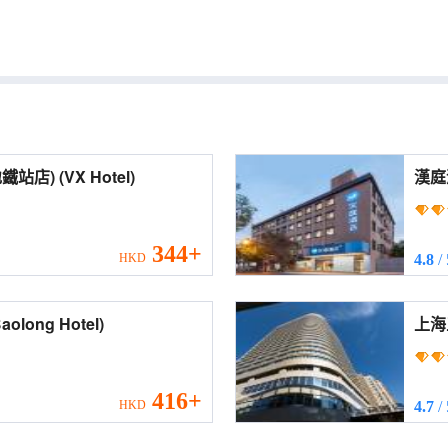
格菲酒店(上海大柏樹地鐵站店) (VX Hotel)
漢庭酒店
(Sha
344+
HKD
4.8
/
角場寶隆賓館 (Baolong Hotel)
上海五角
(Sh
416+
HKD
4.7
/