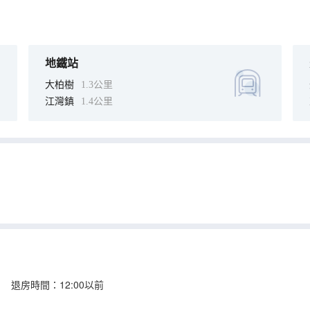
地鐵站
大柏樹
1.3公里
江灣鎮
1.4公里
 退房時間：12:00以前