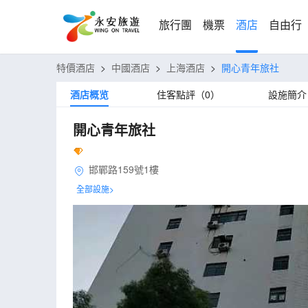
旅行團
機票
酒店
自由行
特價酒店
>
中國酒店
>
上海酒店
>
開心青年旅社
酒店概览
住客點評（0）
設施簡介
開心青年旅社
邯鄲路159號1樓
全部設施>