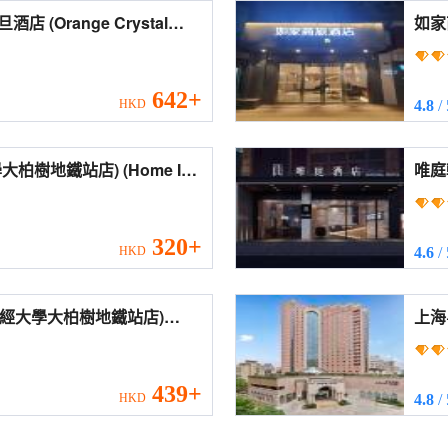
Crystal
如家
udan, Shanghai))
(Hom
Univ
642+
HKD
4.8
/
站店) (Home Inn
唯庭
versity Dabaishu Subway
(Wai
Fina
Bran
320+
HKD
4.6
/
海財經大學大柏樹地鐵站店)
上海粵海萬怡酒
hanghai University of
Sha
ics Dabaishu Subway
439+
HKD
4.8
/