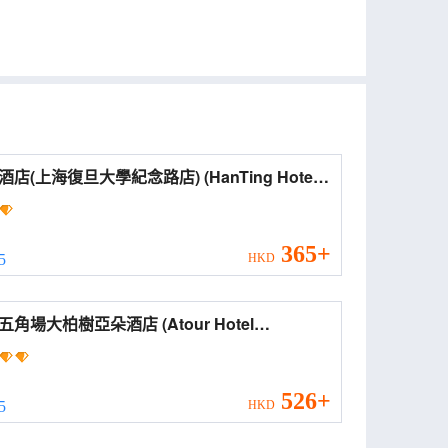
(上海復旦大學紀念路店) (HanTing Hotel
nghai Fudan University Jinian Road))
365+
 5
HKD
場大柏樹亞朵酒店 (Atour Hotel
anghai Hongkou Dabaishu))
526+
 5
HKD