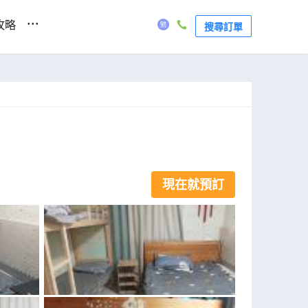
...
攻略
搜尋訂單
現在就預訂