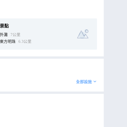
景點
外灘
7公里
東方明珠
6.3公里
全部設施