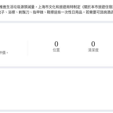
推進生活垃圾源頭減量，上海市文化和旅遊局特制定《關於本市旅遊住宿業
梳子、浴擦、剃鬚刀、指甲銼、鞋擦這些一次性日用品。若需要可諮詢酒
0
0
位置
清潔度
評價。