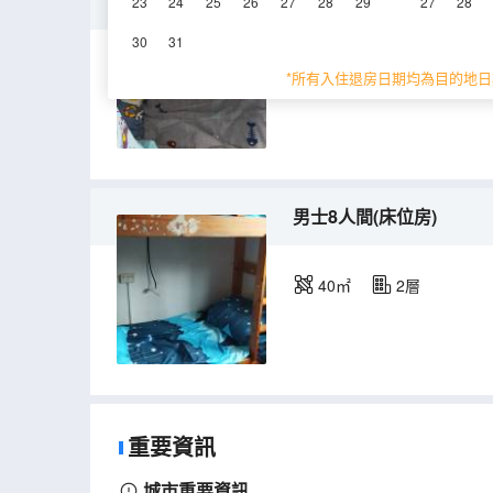
男士六人間(床位房)
23
24
25
26
27
28
29
27
28
30
31
35㎡
3層
*所有入住退房日期均為目的地日
男士8人間(床位房)
40㎡
2層
重要資訊
城市重要資訊