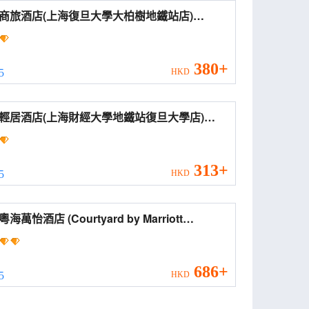
商旅酒店(上海復旦大學大柏樹地鐵站店)
einn Selected Hotel (Shanghai Fudan
ersity Dabaisu Subway Station))
380+
 5
HKD
輕居酒店(上海財經大學地鐵站復旦大學店)
ting Qingju Hotel (Shanghai University of
nce and Economics Fudan University
ch))
313+
 5
HKD
店 (Courtyard by Marriott
nghai Hongkou)
686+
 5
HKD