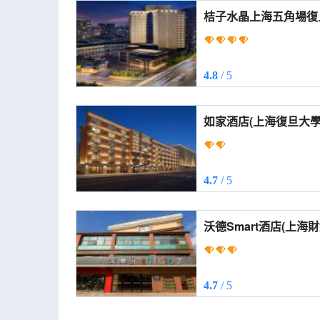
桔子水晶上海五角場復旦酒店 (Orange 
Hotel (Wujiaochang F
4.8
/ 5
如家酒店(上海復旦大學大柏樹地鐵
(Shanghai Fudan Uni
Station Store))
4.7
/ 5
沃德Smart酒店(上
(World Smart Hotel (S
Finance and Econom
Station))
4.7
/ 5