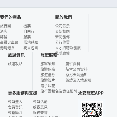
我們的產品
關於我們
旅行團
機票
公司背景
酒店
自由行
最新動向
郵輪
船票
新聞發佈
高鐵火車票
當地體驗
分行位置
港玩港食
獨立包團
人才招聘及發展
私隱政策
旅遊資訊
旅遊服務
旅遊攻略
旅客須知
航班資料
旅遊保險
航空公司資料
旅遊禮券
惡劣天氣通知
旅遊短片
簽證及入境須知
電子印花
旅行團報名及責任細則
更多服務與支援
永安旅遊APP
會員登入
會員活動
會員登記
顧客意見
會籍簡介
服務查詢