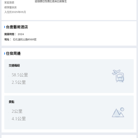
這個價位性價比很高比較衞生
家庭旅遊
標準雙床房
入住於2025年05月
台唐藝術酒店
開業時間：
2024
地址：
石化滬杭公路8568號
住宿周邊
交通樞紐
58.5公里
2.5公里
景點
2公里
4.1公里