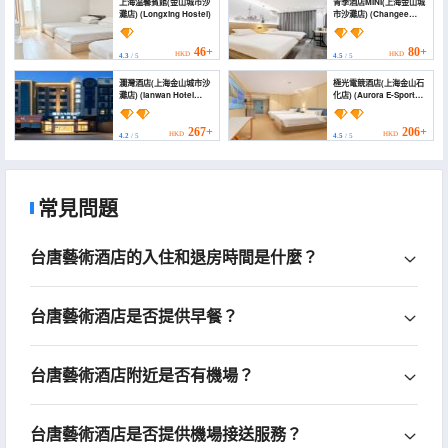
上海温馨賓館(金山城市沙
青季酒店MINI(上海金山城
灘店) (Longxing Hostel)
市沙灘店) (Changee
Hotel MINI (Shanghai
Jinshan City Beach))
46+
80+
HKD
HKD
4.3
/ 5
4.5
/ 5
瀾灣酒店(上海金山城市沙
極光電競酒店(上海金山石
灘店) (lanwan Hotel
化店) (Aurora E-Sports
(Shanghai Jinshan City
Hotel (Shanghai
Beach))
Jinshan
Petrochemical))
267+
206+
HKD
HKD
4.2
/ 5
4.5
/ 5
常見問題
台唐藝術酒店的入住和退房時間是什麼？
台唐藝術酒店是否提供早餐？
台唐藝術酒店附近是否有機場？
台唐藝術酒店是否提供機場接送服務？