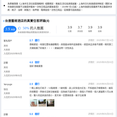
為貫徹落實《上海市生活垃圾管理條例》相關規定，推進生活垃圾源頭減量，上海市文化和旅遊局特制定《關於本
市旅遊住宿業不主動提供客房一次性日用品的實施意見》，2019年7月1日起，上海市旅遊住宿業將不再主動提供牙
刷、梳子、浴擦、剃鬚刀、指甲銼、鞋擦這些一次性日用品。若需要可諮詢酒店。
台唐藝術酒店的真實住客評論(4)
3.9
3.7
3.9
3.9
50%
的人推薦
3.9
/5分
位置
清潔度
服務
設施
永安旅遊評價由真實酒店住客提供的評價。
2.7
還行
評價於：2025年07月14日
匿名用戶
價格便宜，地理位置有偏僻難找，房間基本物件設施都有，就是床品消毒不過關，睡完第二
其他
天開始癢了好幾天。。。。建議自帶一次性床品
大床房
入住於2025年05月
4.0
很好
評價於：2025年05月03日
訪客
挺好 價格實惠
其他
大床房
入住於2025年05月
2.5
還行
評價於：2025年05月03日
Yanyuge
一晚上都在打蚊子，12點睡覺，1被咬醒，身上好多個大紅包，不知道蚊子哪裡來的，被葯
情侶
的很難受，然後也沒辦法躲被窩，因為被子真的很小，兩個人不夠用，個人建議單人可以來
大床房
住，雙人的話床真的很小，夏天來一定要買蚊香，被子比較薄
入住於2025年05月
5.0
極好
評價於：2025年05月03日
訪客