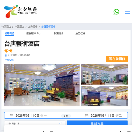
特價酒店
>
中國酒店
>
上海酒店
>
台唐藝術酒店
酒店概览
住客點評（4）
設施簡介
酒店政策
台唐藝術酒店
石化滬杭公路8568號
現在就預訂
全部設施>
2026年08月10日
週一
2026年08月11日
週二
1 晚
重新搜尋