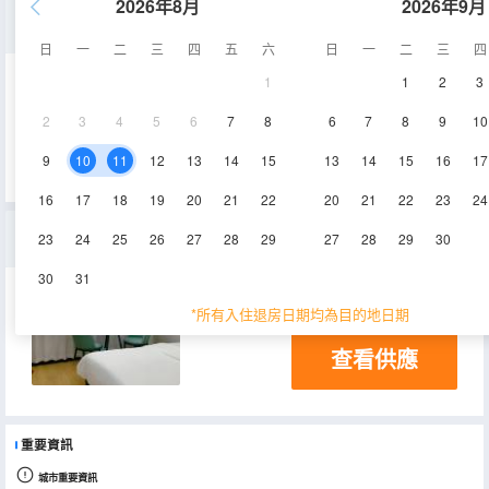
2026年8月
2026年9月
標準雙床房
日
一
二
三
四
五
六
日
一
二
三
四
1
1
2
3
10-15㎡
2-3層
2
3
4
5
6
7
8
6
7
8
9
10
查看供應
9
10
11
12
13
14
15
13
14
15
16
17
16
17
18
19
20
21
22
20
21
22
23
24
大床房
23
24
25
26
27
28
29
27
28
29
30
30
31
10-15㎡
2-3層
*所有入住退房日期均為目的地日期
查看供應
重要資訊
城市重要資訊