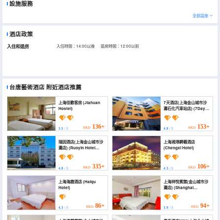
設施服務
全部設施
酒店政策
入住和退房
入住時間：14:00以後 退房時間：12:00以前
台唐藝術酒店
附近酒店推薦
上海佳歡客房 (Jiahuan
7天酒店(上海金山城市沙
Hostel)
灘石化汽車站店) (7Days
Inn Hotel (Shanghai
Jinshan City Beach
Shihua Bus Station))
136+
153+
HKD
HKD
3.5
/ 5
4.8
/ 5
瑞因酒店(上海金山城市沙
上海湘港騁羲酒店
灘店) (Ruoyin Hotel
(Chengxi Hotel)
(Shanghai Jinshan City
Beach))
335+
106+
HKD
HKD
4.8
/ 5
4.3
/ 5
上海海趣酒店 (Haiqu
上海祥悅賓館(金山城市沙
Hotel)
灘店) (Shanghai
XiangYue Hotel)
86+
94+
HKD
HKD
4.3
/ 5
3.9
/ 5