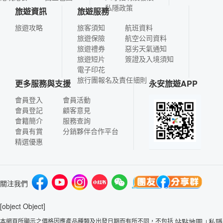
私隱政策
旅遊資訊
旅遊服務
旅遊攻略
旅客須知
航班資料
旅遊保險
航空公司資料
旅遊禮券
惡劣天氣通知
旅遊短片
簽證及入境須知
電子印花
旅行團報名及責任細則
更多服務與支援
永安旅遊APP
會員登入
會員活動
會員登記
顧客意見
會籍簡介
服務查詢
會員有賞
分銷夥伴合作平台
精選優惠
關注我們
[object Object]
本網頁所顯示之價格因應產品種類及出發日期而有所不同，不包括
站點地圖
私隱
|