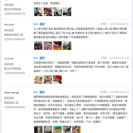
民宿主人友善，環境整潔
家庭旅遊
魔法米奇冒險屋
入住於2026年04月
5.0
極好
評價於：2026年03月21日
PerryPan
主人家非常好 車站 樂高管接送 靠近海上花開裏面風景漂亮 小姐姐人美心善 還幫忙預約體
家庭旅遊
驗了樂高裏面花果山 滿足了孩子的心願 早餐好吃 孩子兩天都吃光了 遇到下雨天冷 還提前
馬裏奧的蘑菇小屋
開好暖空調 真的很貼心 強烈推薦 下次有機會會再來！
入住於2026年03月
5.0
極好
評價於：2026年03月16日
Liuanxin
已經期待值非常高了，依舊超預期。帶着長者和孩子來旅遊，選了很多家，最後定在逸宸。
家庭旅遊
接送車站接送景區，推薦附近好玩的，早飯特意給寶貝做了好吃的麪。房主大姐和大哥人都
魔法米奇冒險屋
超級好！小羊小狗小雞小鵝小🐟。太好了。
入住於2026年03月
5.0
極好
評價於：2026年02月21日
Yewenwen🐳
春節期間和親戚兩家帶娃來樂高玩，兩家承包了3樓兩個房間，真的太驚喜了！榻榻米房間
家庭旅遊
特別適合帶小娃，床圍都省了。 設施:房子是老闆自家的，不是隔斷房所以隔音非常好！每
橘葉森語小屋
個房間都是一次性洗浴用品，每天還有小零食，比有的酒店mini吧都豐富，娃每天都很期
入住於2026年02月
待。過年期間還準備新年小禮物，太貼心了！ 服務:早晨老闆都準備熱乎乎的豐富的早餐，
肉包子，生煎包，每天不重樣。老闆家三輛車，提供接送服務，非常方便！ 環境:雖然這次
住在村裡，但是也帶給娃不一樣的快樂，溜小羊，摸小七，還有一大池子錦鯉，太歡樂了。
最最最關鍵的是，老闆一家都太好了，非常熱情！下次一定還來！