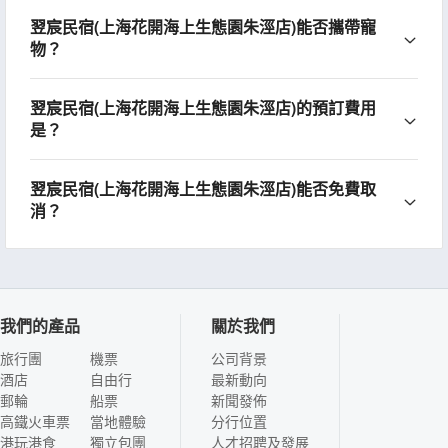
翌宸民宿(上海花開海上生態園朱涇店)能否攜帶寵
物？
翌宸民宿(上海花開海上生態園朱涇店)的預訂費用
是？
翌宸民宿(上海花開海上生態園朱涇店)能否免費取
消？
我們的產品
關於我們
旅行團
機票
公司背景
酒店
自由行
最新動向
郵輪
船票
新聞發佈
高鐵火車票
當地體驗
分行位置
港玩港食
獨立包團
人才招聘及發展