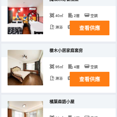
40㎡
2層
空調
查看供應
淋浴
電視機
棲木小居家庭套房
95㎡
4層
空調
查看供應
淋浴
電視機
橘葉森語小屋