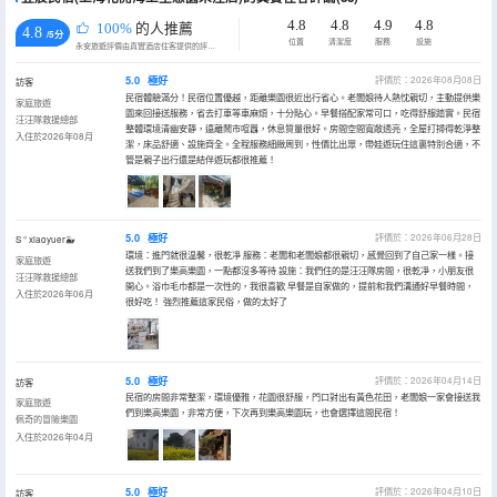
4.8
4.8
4.9
4.8
100%
的人推薦
4.8
/5分
位置
清潔度
服務
設施
永安旅遊評價由真實酒店住客提供的評價。
5.0
極好
評價於：2026年08月08日
訪客
民宿體驗滿分！民宿位置優越，距離樂園很近出行省心。老闆娘待人熱忱親切，主動提供樂
家庭旅遊
園來回接送服務，省去打車等車麻煩，十分貼心。早餐搭配家常可口，吃得舒服踏實。民宿
汪汪隊救援總部
整體環境清幽安靜，遠離鬧市喧囂，休息質量很好。房間空間寬敞透亮，全屋打掃得乾淨整
入住於2026年08月
潔，床品舒適、設施齊全。全程服務細緻周到，性價比出眾，帶娃遊玩住這裏特別合適，不
管是親子出行還是結伴遊玩都很推薦！
5.0
極好
評價於：2026年06月28日
S ° xiaoyuer🐳
環境：進門就很温馨，很乾凈 服務：老闆和老闆娘都很親切，感覺回到了自己家一樣。接
家庭旅遊
送我們到了樂高樂園，一點都沒多等待 設施：我們住的是汪汪隊房間，很乾凈，小朋友很
汪汪隊救援總部
開心。浴巾毛巾都是一次性的，我很喜歡 早餐是自家做的，提前和我們溝通好早餐時間，
入住於2026年06月
很好吃！ 強烈推薦這家民俗，做的太好了
5.0
極好
評價於：2026年04月14日
訪客
民宿的房間非常整潔，環境優雅，花園很舒服，門口對出有黃色花田，老闆娘一家會接送我
家庭旅遊
們到樂高樂園，非常方便，下次再到樂高樂園玩，也會選擇這間民宿！
佩奇的冒險樂園
入住於2026年04月
5.0
極好
評價於：2026年04月10日
訪客