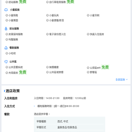
免費
免費
送站服務
自行車租賃服務
小童設施
小童拖鞋
小童玩具
小童牙刷
小童樂園
小童書籍/影音
前台服務
房東接待服務
電子身份證入住
快速入住退房
叫醒服務
餐飲服務
小吃吧
公共區
免費
公共音響系統
無煙樓層
公用區wifi
免費
公共區域禁煙
野餐區
共用廚房
全部設施
酒店政策
入住和退房
入住時間：14:00-21:00 退房時間：12:00以前
入住方式
櫃枱服務時間：[週一-週日]08:00-20:00
餐飲
酒店提供早餐。
早餐種類
西式, 中式
早餐形式
盒裝食品/包裝食品