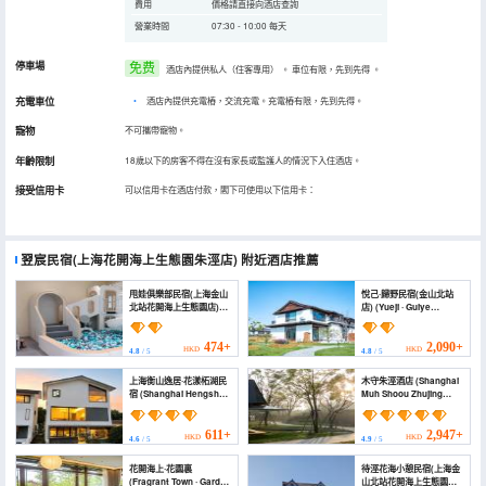
費用
價格請直接向酒店查詢
營業時間
07:30 - 10:00 每天
停車場
免费
酒店內提供私人（住客專用）
。
車位有限，先到先得
。
充電車位
•
酒店內提供充電樁，交流充電。充電樁有限，先到先得。
寵物
不可攜帶寵物。
年齡限制
18歲以下的房客不得在沒有家長或監護人的情況下入住酒店。
接受信用卡
可以信用卡在酒店付款，閣下可使用以下信用卡：
翌宸民宿(上海花開海上生態園朱涇店)
附近酒店推薦
甩娃俱樂部民宿(上海金山
悅己·歸野民宿(金山北站
北站花開海上生態園店)
店) (Yueji · Guiye
(Shuaiwa Club
Homestay (Jinshan
Homestay (Shanghai
North Station))
Jinshan North Station
474+
2,090+
HKD
HKD
4.8
/ 5
4.8
/ 5
Huakai Seaside
Ecological Park))
上海衡山逸居·花漾柘湖民
木守朱涇酒店 (Shanghai
宿 (Shanghai Hengshan
Muh Shoou Zhujing
Yiju Huayang zhehu
Hotel)
Homestay)
611+
2,947+
HKD
HKD
4.6
/ 5
4.9
/ 5
花開海上·花園裏
待涇花海小憩民宿(上海金
(Fragrant Town · Garden
山北站花開海上生態園店)