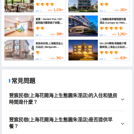
Homestay)
(Daijing Flower Sea
Rest Homestay
(Shanghai Jinshan
1,156+
203+
HKD
HKD
4.9
/ 5
4.3
/ 5
North Station Huakai
Seaside Ecological
夏霖｜Garden Fun 180°
上海繽紛裏希爾頓嘉悅裏
Park))
庭院臨河觀景親子美墅(上
酒店 (Canopy by Hilton
海金山北站店) (Xialin |
Shanghai Belfry Plaza)
Garden Fun 180°
Riverside Courtyard
380+
1,282+
HKD
HKD
4.8
/ 5
4.8
/ 5
Scenic Family Villa
(Shanghai Jinshan
美高林民宿(上海楓涇金山
SA·LEHI樂嗨·萌寵親子樂
North Station))
北站店) (Meigaolin
園美宿(上海金山北站店)
Homestay (Shanghai
(Shanghai Lehai Manor
Fengjing Jinshan North
· Pet-Friendly Family &
Station))
Kids Paradise -
392+
829+
HKD
HKD
4.9
/ 5
4.9
/ 5
Designer Boutique
Guesthouse)
常見問題
翌宸民宿(上海花開海上生態園朱涇店)的入住和退房
時間是什麼？
翌宸民宿(上海花開海上生態園朱涇店)是否提供早
餐？