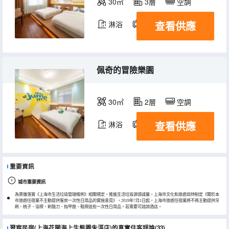
30㎡
3層
空調
查看供應
淋浴
電視機
佩奇的冒險樂園
30㎡
2層
空調
查看供應
淋浴
電視機
重要資訊
城市重要資訊
為貫徹落實《上海市生活垃圾管理條例》相關規定，推進生活垃圾源頭減量，上海市文化和旅遊局特制定《關於本
市旅遊住宿業不主動提供客房一次性日用品的實施意見》，2019年7月1日起，上海市旅遊住宿業將不再主動提供牙
刷、梳子、浴擦、剃鬚刀、指甲銼、鞋擦這些一次性日用品。若需要可諮詢酒店。
翌宸民宿(上海花開海上生態園朱涇店)的真實住客評論(33)