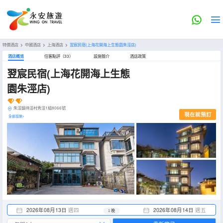
特價酒店
>
中國酒店
>
上海酒店
>
翌宸民宿(上海花開海上生態園朱涇店)
酒店概览
住客點評（33）
設施簡介
酒店政策
翌宸民宿(上海花開海上生態
園朱涇店)
朱涇鎮待涇村秀涇1組8066號
現在就預訂
全部設施>
2026年08月13日
週四
2026年08月14日
週五
1 晚