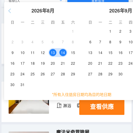
重新搜尋
2026年8月
2026年9月
汪汪隊救援總部
日
一
二
三
四
五
六
日
一
二
三
四
1
1
2
3
40㎡
2層
空調
2
3
4
5
6
7
8
6
7
8
9
10
查看供應
淋浴
電視機
9
10
11
12
13
14
15
13
14
15
16
17
16
17
18
19
20
21
22
20
21
22
23
24
馬里奧的蘑菇小屋
23
24
25
26
27
28
29
27
28
29
30
30
31
65㎡
3層
空調
*所有入住退房日期均為目的地日期
查看供應
淋浴
電視機
冰箱
魔法米奇冒險屋