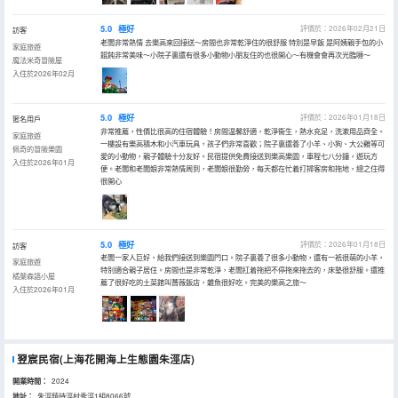
5.0
極好
評價於：2026年02月21日
訪客
老闆非常熱情 去樂高來回接送～房間也非常乾淨住的很舒服 特別是早飯 是阿姨親手包的小
家庭旅遊
餛飩非常美味～小院子裏還有很多小動物小朋友住的也很開心～有機會會再次光臨噠～
魔法米奇冒險屋
入住於2026年02月
5.0
極好
評價於：2026年01月18日
匿名用戶
非常推薦，性價比很高的住宿體驗！房間温馨舒適，乾淨衞生，熱水充足，洗漱用品齊全。
家庭旅遊
一樓設有樂高積木和小汽車玩具，孩子們非常喜歡；院子裏還養了小羊、小狗、大公雞等可
佩奇的冒險樂園
愛的小動物，親子體驗十分友好。民宿提供免費接送到樂高樂園，車程七八分鐘，遊玩方
入住於2026年01月
便。老闆和老闆娘非常熱情周到，老闆娘很勤勞，每天都在忙着打掃客房和拖地，總之住得
很開心
5.0
極好
評價於：2026年01月18日
訪客
老闆一家人巨好，給我們接送到樂園門口。院子裏養了很多小動物，還有一衹很萌的小羊，
家庭旅遊
特別適合親子居住。房間也是非常乾淨，老闆扛着拖把不停拖來拖去的，床墊很舒服。還推
橘葉森語小屋
薦了很好吃的土菜館叫薔薇飯店，雜魚很好吃。完美的樂高之旅～
入住於2026年01月
翌宸民宿(上海花開海上生態園朱涇店)
開業時間：
2024
地址：
朱涇鎮待涇村秀涇1組8066號