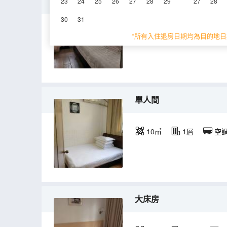
三人房
23
24
25
26
27
28
29
27
28
30
31
15㎡
2層
空
*所有入住退房日期均為目的地日
單人間
10㎡
1層
空
大床房