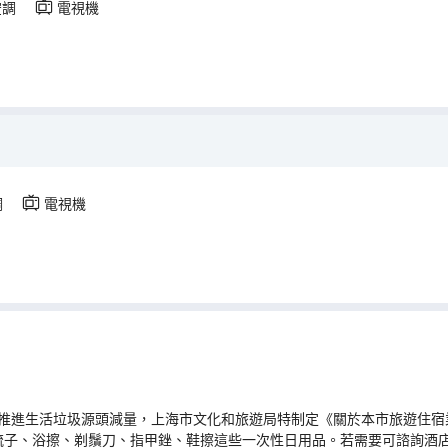
空調
電視機
調
電視機
推進生活垃圾源頭減量，上海市文化和旅遊局特制定《關於本市旅遊住宿業
梳子、浴擦、剃鬚刀、指甲銼、鞋擦這些一次性日用品。若需要可諮詢酒