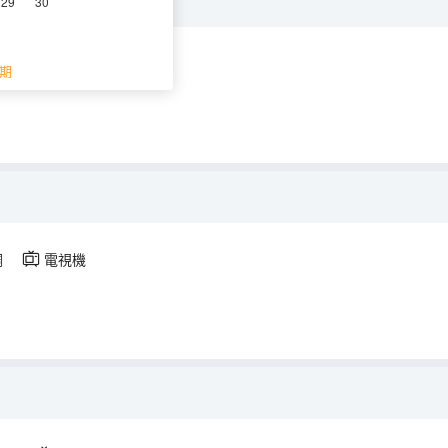
29
30
調
電視機
期
調
電視機