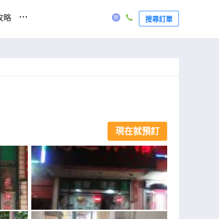
...
攻略
搜尋訂單
現在就預訂