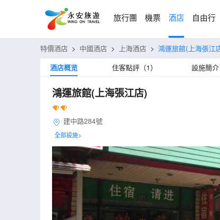
旅行團
機票
酒店
自由行
特價酒店
>
中國酒店
>
上海酒店
>
鴻運旅館(上海張江店
酒店概览
住客點評（1）
設施簡介
鴻運旅館(上海張江店)
建中路284號
全部設施>