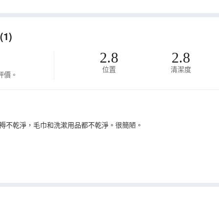
1)
2.8
2.8
位置
清潔度
評價。
褥不乾淨，毛巾和洗漱用品都不乾淨。很簡陋。