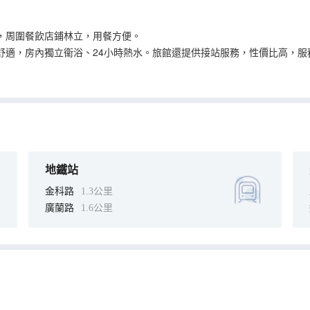
，周圍餐飲店鋪林立，用餐方便。
舒適，房內獨立衞浴、24小時熱水。旅館還提供接站服務，性價比高，服
地鐵站
金科路
1.3公里
廣蘭路
1.6公里