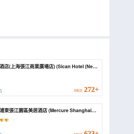
上海張江商業廣場店) (Sican Hotel (New
rnational Expo Center))
272+
 5
HKD
江園區美居酒店 (Mercure Shanghai
ong Zhangjiang Park)
623+