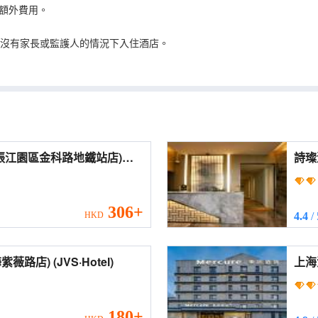
額外費用。
在沒有家長或監護人的情況下入住酒店。
海張江園區金科路地鐵站店)
詩璨酒店(
hai Zhangjiang Park Jinke
Inte
))
306+
HKD
4.4
/
尖微空間藝術酒店(上海紫薇路店) (JVS·Hotel)
上海浦東張
Pud
180+