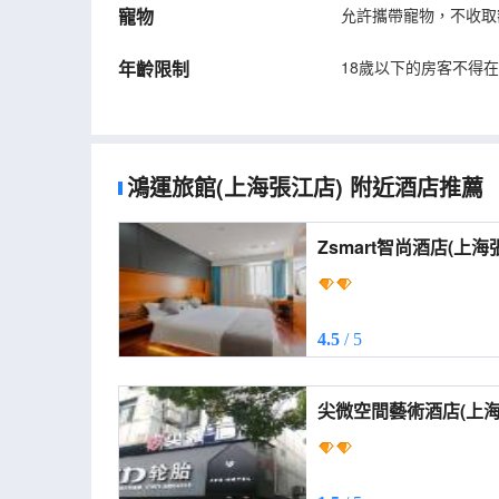
寵物
允許攜帶寵物，不收取
年齡限制
18歲以下的房客不得
鴻運旅館(上海張江店)
附近酒店推薦
Zsmart智尚酒店(上
(Zsmart Hotel (Shang
Road Subway Station
4.5
/ 5