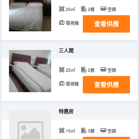
20㎡
2層
空調
查看供應
電視機
三人間
22㎡
2層
空調
查看供應
電視機
特惠房
15㎡
3層
空調