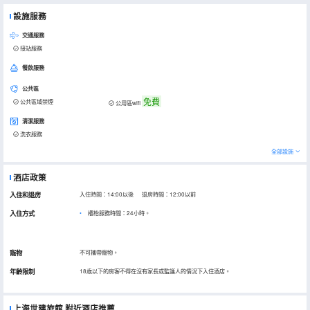
設施服務
交通服務
接站服務
餐飲服務
公共區
免費
公共區域禁煙
公用區wifi
清潔服務
洗衣服務
全部設施
酒店政策
入住和退房
入住時間：14:00以後 退房時間：12:00以前
入住方式
櫃枱服務時間：24小時。
寵物
不可攜帶寵物。
年齡限制
18歲以下的房客不得在沒有家長或監護人的情況下入住酒店。
上海世建旅館
附近酒店推薦