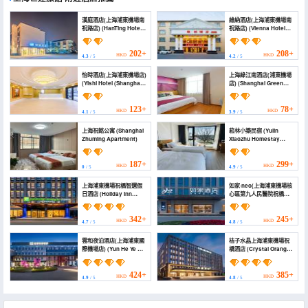
漢庭酒店(上海浦東機場南
維納酒店(上海浦東機場南
祝路店) (HanTing Hotel
祝路店) (Vienna Hotel
(Shanghai Pudong
(Shanghai Pudong
Airport Nanzhu Road))
Airport Nanzhu Road))
202+
208+
HKD
HKD
4.3
/ 5
4.2
/ 5
怡時酒店(上海浦東機場店)
上海綠江南酒店(浦東機場
(Yishi Hotel (Shanghai
店) (Shanghai Green
Pudong Airport
River South Hotel
Branch))
(Pudong Airport
Branch))
123+
78+
HKD
HKD
4.1
/ 5
3.9
/ 5
上海祝銘公寓 (Shanghai
菘林小築民宿 (Yulin
Zhuming Apartment)
Xiaozhu Homestay
(Shanghai Safari Park))
187+
299+
HKD
HKD
0
/ 5
4.9
/ 5
上海浦東機場祝橋智選假
如家·neo(上海浦東機場核
日酒店 (Holiday Inn
心區第九人民醫院祝橋院
Express SHANGHAI
區店) (Home Inn·Neo
PVG ZHUQIAO by IHG)
(Zhuqiao Branch, Ninth
People's Hospital, Core
342+
245+
HKD
HKD
4.7
/ 5
4.8
/ 5
Area of Shanghai
Pudong Airport))
雲和夜泊酒店(上海浦東國
桔子水晶上海浦東機場祝
際機場店) (Yun He Ye Bo
橋酒店 (Crystal Orange
Hotel (Shanghai
Hotel Shanghai Pudong
Pudong International
Airport Zhuqiao‌)
Airport))
424+
385+
HKD
HKD
4.9
/ 5
4.8
/ 5