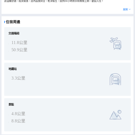
該温馨舒適，經濟實惠，店內設施齊全，乾淨衞生，提供24小時熱水和無線上網，歡迎入住！
展開
住宿周邊
交通樞紐
11.8公里
50.9公里
地鐵站
3.3公里
景點
4.8公里
8.8公里