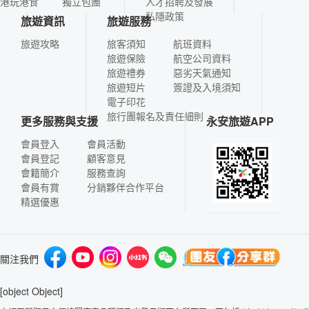
港玩港食
獨立包團
人才招聘及發展
私隱政策
旅遊資訊
旅遊服務
旅遊攻略
旅客須知
航班資料
旅遊保險
航空公司資料
旅遊禮券
惡劣天氣通知
旅遊短片
簽證及入境須知
電子印花
旅行團報名及責任細則
更多服務與支援
永安旅遊APP
會員登入
會員活動
會員登記
顧客意見
會籍簡介
服務查詢
會員有賞
分銷夥伴合作平台
精選優惠
關注我們
[object Object]