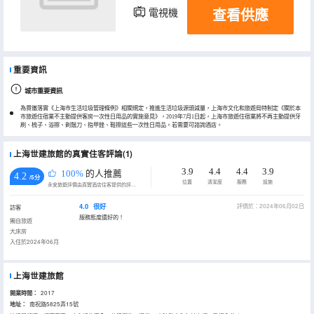
查看供應
電視機
重要資訊
城市重要資訊
為貫徹落實《上海市生活垃圾管理條例》相關規定，推進生活垃圾源頭減量，上海市文化和旅遊局特制定《關於本
市旅遊住宿業不主動提供客房一次性日用品的實施意見》，2019年7月1日起，上海市旅遊住宿業將不再主動提供牙
刷、梳子、浴擦、剃鬚刀、指甲銼、鞋擦這些一次性日用品。若需要可諮詢酒店。
上海世建旅館的真實住客評論(1)
3.9
4.4
4.4
3.9
100%
的人推薦
4.2
/5分
位置
清潔度
服務
設施
永安旅遊評價由真實酒店住客提供的評價。
4.0
很好
評價於：2024年06月02日
訪客
服務態度還好的！
獨自旅遊
大床房
入住於2024年06月
上海世建旅館
開業時間：
2017
地址：
南祝路5825弄15號