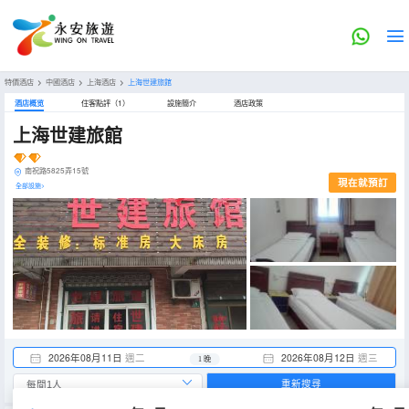
特價酒店
>
中國酒店
>
上海酒店
>
上海世建旅館
酒店概览
住客點評（1）
設施簡介
酒店政策
上海世建旅館
南祝路5825弄15號
現在就預訂
全部設施>
2026年08月11日
週二
2026年08月12日
週三
1 晚
重新搜尋