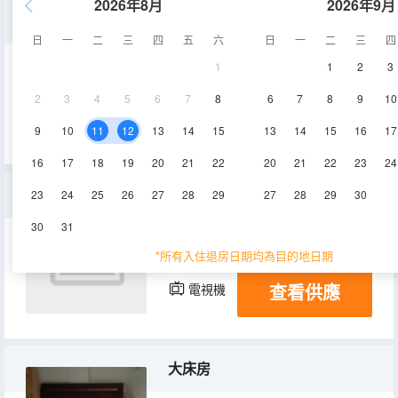
2026年8月
2026年9月
單人間
日
一
二
三
四
五
六
日
一
二
三
四
1
1
2
3
15㎡
1層
空調
2
3
4
5
6
7
8
6
7
8
9
10
查看供應
電視機
9
10
11
12
13
14
15
13
14
15
16
17
16
17
18
19
20
21
22
20
21
22
23
24
標準間
23
24
25
26
27
28
29
27
28
29
30
30
31
20㎡
2層
空調
*所有入住退房日期均為目的地日期
查看供應
電視機
大床房