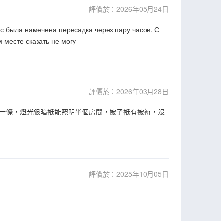
評價於：2026年05月24日
ас была намечена пересадка через пару часов. С
 месте сказать не могу
評價於：2026年03月28日
一條，燈光很暗衹能照明半個房間，被子衹有被褥，沒
評價於：2025年10月05日