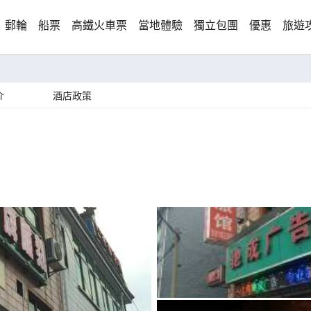
郵輪
船票
高鐵火車票
當地體驗
獨立包團
優惠
旅遊
介
酒店政策