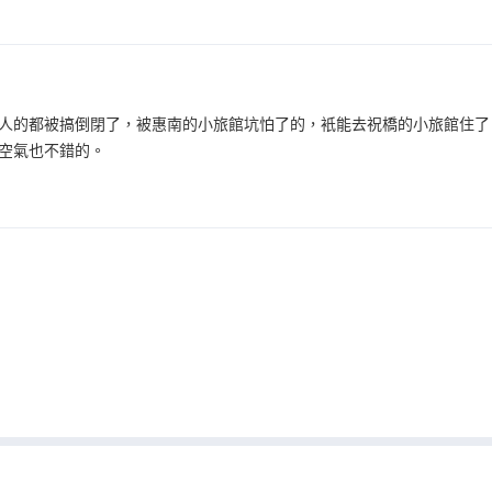
人的都被搞倒閉了，被惠南的小旅館坑怕了的，衹能去祝橋的小旅館住了
空氣也不錯的。