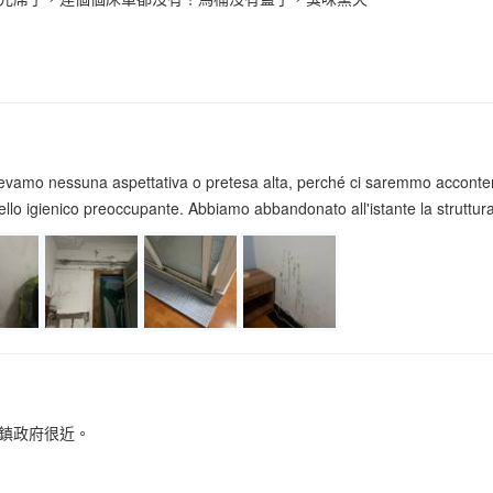
evamo nessuna aspettativa o pretesa alta, perché ci saremmo acconten
vello igienico preoccupante. Abbiamo abbandonato all'istante la struttura
鎮政府很近。