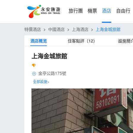
旅行團
機票
酒店
自由行
特價酒店
>
中國酒店
>
上海酒店
>
上海金城旅館
酒店概览
住客點評（12）
設施簡
上海金城旅館
金亭公路175號
全部設施>