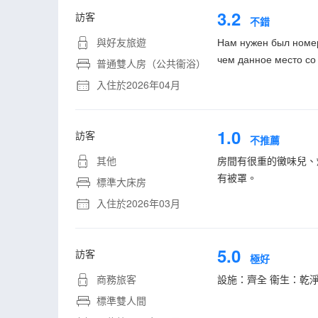
3.2
訪客
不錯
與好友旅遊
Нам нужен был номер 
чем данное место со 
普通雙人房（公共衞浴）
入住於2026年04月
1.0
訪客
不推薦
其他
房間有很重的黴味兒、
有被罩。
標準大床房
入住於2026年03月
5.0
訪客
極好
商務旅客
設施：齊全 衞生：乾淨
標準雙人間