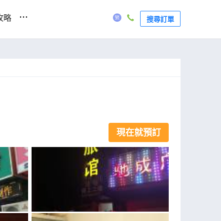
...
攻略
搜尋訂單
現在就預訂