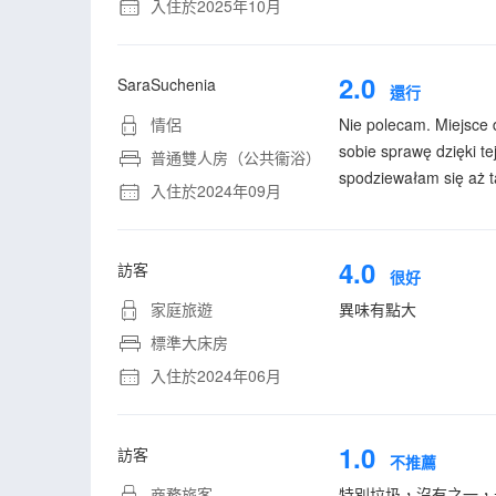
入住於2025年10月
2.0
SaraSuchenia
還行
情侶
Nie polecam. Miejsce 
sobie sprawę dzięki te
普通雙人房（公共衞浴）
spodziewałam się aż t
入住於2024年09月
4.0
訪客
很好
家庭旅遊
異味有點大
標準大床房
入住於2024年06月
1.0
訪客
不推薦
商務旅客
特別垃圾，沒有之一，