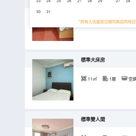
普通單人間(公共衞浴)
23
24
25
26
27
28
29
27
28
30
31
11㎡
1層
電
*所有入住退房日期均為目的地日
標準大床房
11㎡
1層
空
標準雙人間