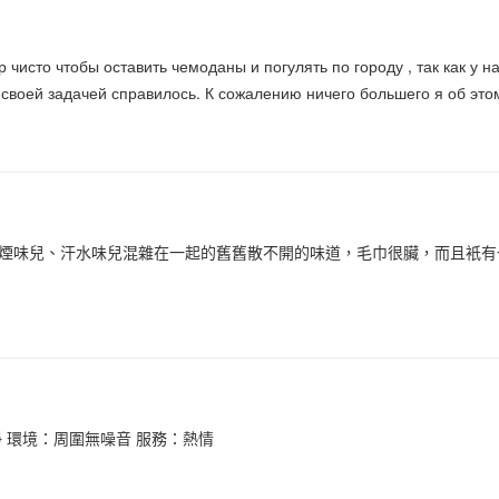
чисто чтобы оставить чемоданы и погулять по городу , так как у н
своей задачей справилось. К сожалению ничего большего я об этом
煙味兒、汗水味兒混雜在一起的舊舊散不開的味道，毛巾很臟，而且衹有
 環境：周圍無噪音 服務：熱情