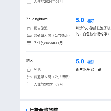
入住於2024年06月
5.0
Zhuqinghuaxiu
極好
獨自旅遊
川沙的小旅館住遍了坑
的，白色被套挺乾淨，
普通單人間（公共衞浴）
入住於2023年11月
5.0
訪客
極好
其他
衞生乾淨 很不錯
普通單人間（公共衞浴）
入住於2023年09月
上海金城旅館