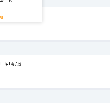
29
30
視機
期
調
電視機