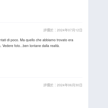
評價於：2024年07月12日
tati di poco. Ma quello che abbiamo trovato era
. Vedere foto...ben lontane dalla realtà.
評價於：2024年06月30日