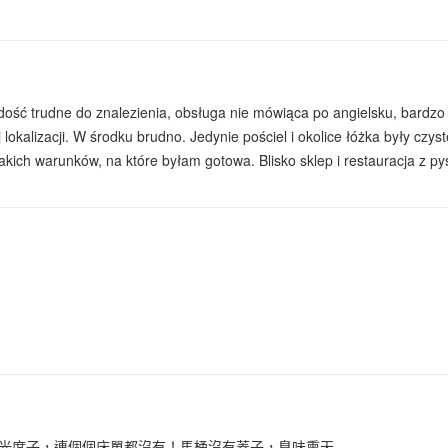
dość trudne do znalezienia, obsługa nie mówiąca po angielsku, bardzo 
j lokalizacji. W środku brudno. Jedynie pościel i okolice łóżka były czy
akich warunków, na które byłam gotowa. Blisko sklep i restauracja z p
光席子，連個個床單都沒有！馬桶沒有蓋子，臭味熏天