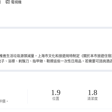
調
電視機
推進生活垃圾源頭減量，上海市文化和旅遊局特制定《關於本市旅遊住宿業
梳子、浴擦、剃鬚刀、指甲銼、鞋擦這些一次性日用品。若需要可諮詢酒
1.9
1.8
位置
清潔度
評價。