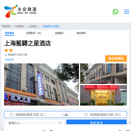
特價酒店
>
中國酒店
>
上海酒店
>
上海藍驛之星酒店
酒店概览
住客點評（45）
設施簡介
酒店政策
上海藍驛之星酒店
葉榭鎮竹亭路18號
現在就預訂
全部設施>
2026年08月12日
週三
2026年08月13日
週四
1 晚
重新搜尋