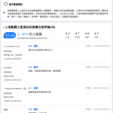
城市重要資訊
為貫徹落實《上海市生活垃圾管理條例》相關規定，推進生活垃圾源頭減量，上海市文化和旅遊局特制定《關於本
市旅遊住宿業不主動提供客房一次性日用品的實施意見》，2019年7月1日起，上海市旅遊住宿業將不再主動提供牙
刷、梳子、浴擦、剃鬚刀、指甲銼、鞋擦這些一次性日用品。若需要可諮詢酒店。
上海藍驛之星酒店的真實住客評論(45)
4.3
4.7
4.6
4.5
89%
的人推薦
4.5
/5分
位置
清潔度
服務
設施
永安旅遊評價由真實酒店住客提供的評價。
5.0
極好
評價於：2026年08月06日
ℒℴѵℯxinhaiএ⁵ꫀꪝ
還行吧 在這個地方算可以了
商務旅客
標準雙人房（多風格）
入住於2026年08月
5.0
極好
評價於：2026年06月26日
Luhanju
網速，房間清潔都還不錯，經濟實惠
商務旅客
特惠大床房
入住於2026年06月
4.1
很好
評價於：2026年04月23日
『maonianmaoshi』🛜cheng
服務態度好安靜停車方便
商務旅客
特惠大床房
入住於2026年03月
5.0
極好
評價於：2026年03月08日
訪客