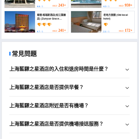
Rural Art Center)
243+
959+
HKD
HKD
4.6
/ 5
4.3
/ 5
尊閲·格瑞斯酒店(松江葉榭
老地方旅館 (Old local
店) (Zunyue Grace
hotel)
Hotel (Shanghai Lida
University Branch))
241+
172+
HKD
HKD
4.7
/ 5
2.1
/ 5
常見問題
上海藍驛之星酒店的入住和退房時間是什麼？
上海藍驛之星酒店是否提供早餐？
上海藍驛之星酒店附近是否有機場？
上海藍驛之星酒店是否提供機場接送服務？