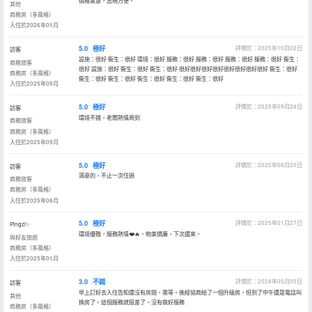
價格實惠，出現方便。
其他
商務房（多風格）
入住於2026年01月
5.0
極好
評價於：2025年10月02日
訪客
設施：很好 衞生：很好 環境：很好 服務：很好 服務：很好 服務：很好 服務：很好 衞生：
商務旅客
很好 設施：很好 衞生：很好 衞生：很好 很好很好很好很好很好很好很好很好 衞生：很好
商務房（多風格）
衞生：很好 衞生：很好 衞生：很好 衞生：很好 衞生：很好
入住於2025年09月
5.0
極好
評價於：2025年09月24日
訪客
環境不錯，老闆熱情周到
商務旅客
商務房（多風格）
入住於2025年09月
5.0
極好
評價於：2025年08月20日
訪客
滿意的，不止一次住過
商務旅客
商務房（多風格）
入住於2025年08月
5.0
極好
評價於：2025年01月27日
Pingzi✨
環境優雅，服務熱情❤️🔥，物美價廉，下次還來。
與好友旅遊
商務房（多風格）
入住於2025年01月
3.0
不錯
評價於：2024年05月05日
訪客
早上訂好去入住告知還沒有房間，需等。後經協商給了一個升級房，但到了中午還是電話叫
其他
換房了。這個服務就挺差了，沒有做好服務
商務房（多風格）