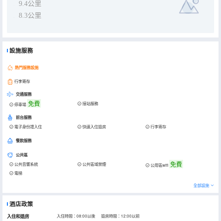
9.4公里
8.3公里
設施服務
熱門服務設施
行李寄存
交通服務
免費
接站服務
停車場
前台服務
電子身份證入住
快速入住退房
行李寄存
餐飲服務
公共區
免費
公共音響系統
公共區域禁煙
公用區wifi
電梯
全部設施
酒店政策
入住和退房
入住時間：08:00以後 退房時間：12:00以前