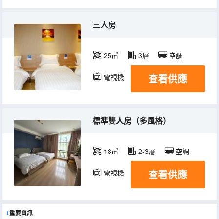
三人房
25㎡
3層
空調
查看供應
電視機
標準雙人房（多風格）
18㎡
2-3層
空調
查看供應
電視機
重要資訊