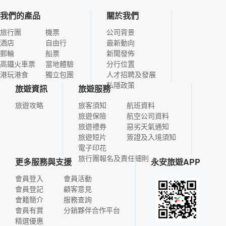
我們的產品
關於我們
旅行團
機票
公司背景
酒店
自由行
最新動向
郵輪
船票
新聞發佈
高鐵火車票
當地體驗
分行位置
港玩港食
獨立包團
人才招聘及發展
私隱政策
旅遊資訊
旅遊服務
旅遊攻略
旅客須知
航班資料
旅遊保險
航空公司資料
旅遊禮券
惡劣天氣通知
旅遊短片
簽證及入境須知
電子印花
旅行團報名及責任細則
更多服務與支援
永安旅遊APP
會員登入
會員活動
會員登記
顧客意見
會籍簡介
服務查詢
會員有賞
分銷夥伴合作平台
精選優惠