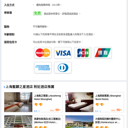
入住方式
櫃枱服務時間：24小時。
停車場
免费
酒店提供停車位，詳情請諮詢酒店
。
寵物
不可攜帶寵物。
年齡限制
18歲以下的房客不得在沒有家長或監護人的情況下入住酒店。
接受信用卡
可以信用卡在酒店付款，閣下可使用以下信用卡：
上海藍驛之星酒店
附近酒店推薦
上海焦正賓館 (Jiaozheng
上海燕妮賓館 (Shanghai
Hotel Shanghai)
Yanni Hotel)
90+
96+
HKD
HKD
4.9
/ 5
3.5
/ 5
美豪怡致酒店(松江葉榭店)
大樹與稻田鄉村藝術中心
(Meihao EZZI Hotel
民宿 (Homestays at
(Songjiang Yexie))
Dashu & Paddy Field