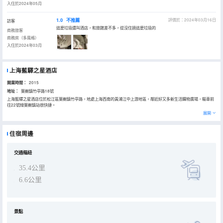
入住於2024年05月
1.0
不推薦
評價於：2024年03月16日
訪客
這麼垃圾還叫酒店，和旅館差不多，從沒住過這麼垃圾的
商務旅客
商務房（多風格）
入住於2024年03月
上海藍驛之星酒店
開業時間：
2015
地址：
葉榭鎮竹亭路18號
上海藍驛之星酒店位於松江區葉榭鎮竹亭路，地處上海西南的黃浦江中上游地區，鄰近好又多新生活購物廣場，驅車前
往22號線葉榭鎮站很快捷。
展開
舒適寬敞的客房裏配設了空調、IP電視、電話、24小時熱水、獨立衞浴等設施，柔軟的大床讓你一覺睡到天亮，通過無
線網絡也能隨時在朋友圈分享美照。
住宿周邊
這裏還有停車場，不必擔心愛車無處停放的問題。
交通樞紐
35.4公里
6.6公里
景點