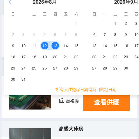
2026年8月
2026年9月
商務房（多風格）
日
一
二
三
四
五
六
日
一
二
三
四
1
1
2
3
14-15㎡
2-3層
空調
2
3
4
5
6
7
8
6
7
8
9
10
查看供應
電視機
9
10
11
12
13
14
15
13
14
15
16
17
16
17
18
19
20
21
22
20
21
22
23
24
豪華雙床棋牌房
23
24
25
26
27
28
29
27
28
29
30
30
31
28-30㎡
2層
空調
*所有入住退房日期均為目的地日期
查看供應
電視機
高級大床房