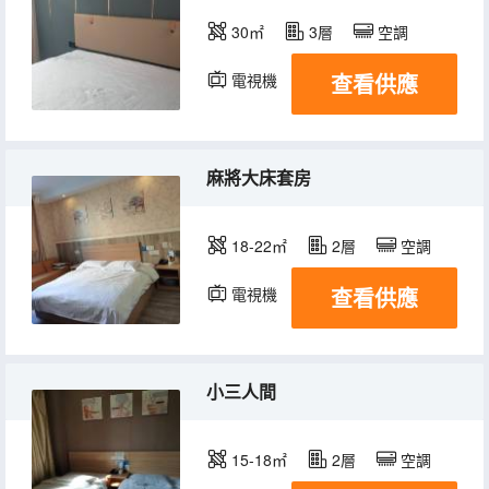
30㎡
3層
空調
查看供應
電視機
麻將大床套房
18-22㎡
2層
空調
查看供應
電視機
小三人間
15-18㎡
2層
空調