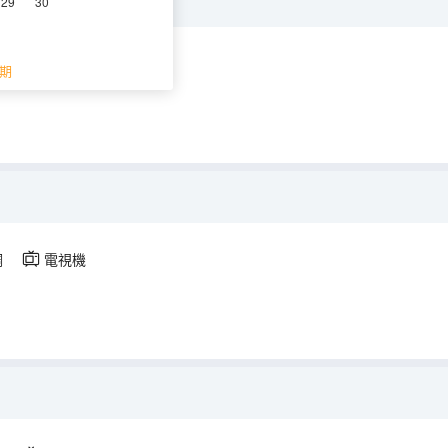
29
30
調
電視機
期
調
電視機