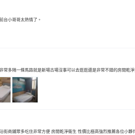
前台小哥哥太熱情了。
非常多隔一條馬路就是新場古場沒事可以去逛逛還是非常不錯的房間乾淨
沿街商鋪眾多吃住非常方便 房間乾淨衞生 性價比極高強烈推薦各位小夥