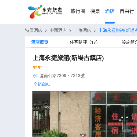
旅行團
機票
酒店
自由行
特價酒店
>
中國酒店
>
上海酒店
>
上海永捷旅館(新場
酒店概览
住客點評（17）
設施簡
上海永捷旅館(新場古鎮店)
滬南公路7309、7313號
全部設施>