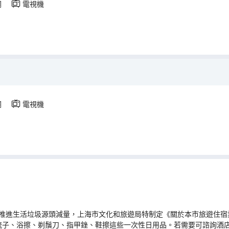
調
電視機
調
電視機
推進生活垃圾源頭減量，上海市文化和旅遊局特制定《關於本市旅遊住宿業
梳子、浴擦、剃鬚刀、指甲銼、鞋擦這些一次性日用品。若需要可諮詢酒