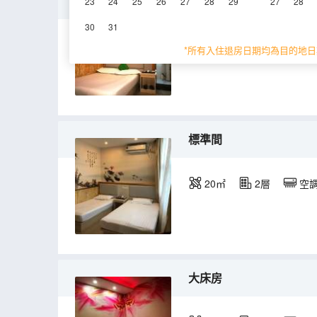
單人間
23
24
25
26
27
28
29
27
28
30
31
16㎡
2層
空
*所有入住退房日期均為目的地日
標準間
20㎡
2層
空
大床房