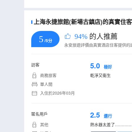
上海永捷旅館(新場古鎮店)的真實住客評
94%
的人推薦
5
/5分
永安旅遊評價由真實酒店住客提供的
5.0
訪客
極好
商務旅客
乾淨又衞生
單人間
入住於2026年03月
2.5
匿名用戶
還行
其他
熱水器太差了…………