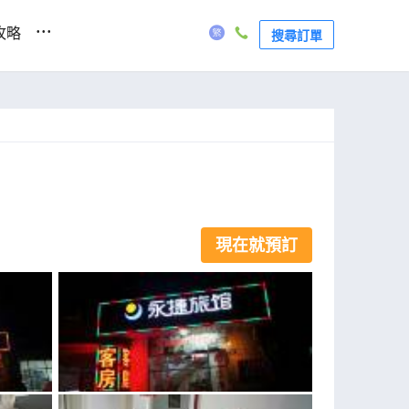
...
攻略
搜尋訂單
現在就預訂