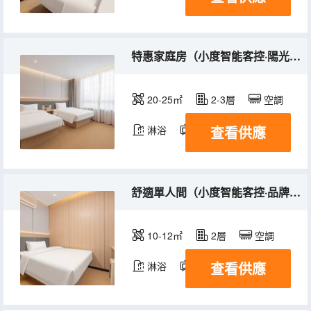
特惠家庭房（小度智能客控·陽光大窗·品牌床墊）
20-25㎡
2-3層
空調
查看供應
淋浴
電視機
舒適單人間（小度智能客控·品牌床墊）
10-12㎡
2層
空調
查看供應
淋浴
電視機