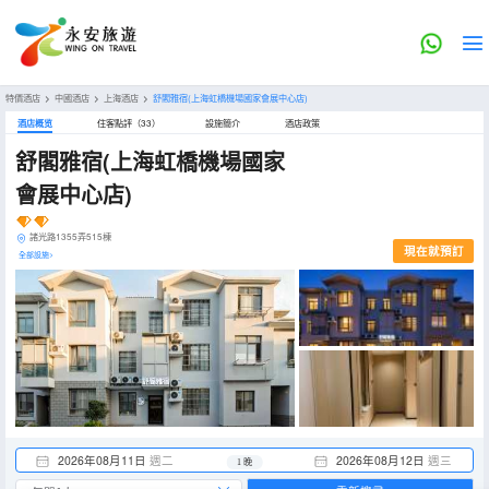
特價酒店
>
中國酒店
>
上海酒店
>
舒閣雅宿(上海虹橋機場國家會展中心店)
酒店概览
住客點評（33）
設施簡介
酒店政策
舒閣雅宿(上海虹橋機場國家
會展中心店)
諸光路1355弄515棟
現在就預訂
全部設施>
2026年08月11日
週二
2026年08月12日
週三
1 晚