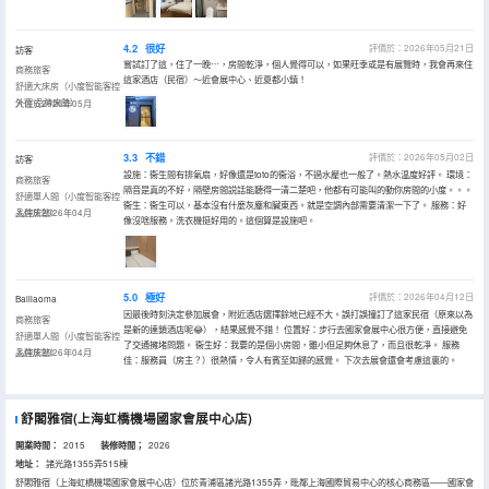
4.2
很好
評價於：2026年05月21日
訪客
嘗試訂了這，住了一晚⋯，房間乾淨，個人覺得可以，如果旺季或是有展覽時，我會再來住
商務旅客
這家酒店（民宿）～近會展中心、近夏都小鎮！
舒適大床房（小度智能客控·
外窗·品牌床墊）
入住於2026年05月
3.3
不錯
評價於：2026年05月02日
訪客
設施：衞生間有排氣扇，好像還是toto的衞浴，不過水壓也一般了。熱水温度好評。 環境：
商務旅客
隔音是真的不好，隔壁房間説話能聽得一清二楚吧，他都有可能叫的動你房間的小度。。。
舒適單人間（小度智能客控·
衞生：衞生可以，基本沒有什麼灰塵和臟東西。就是空調內部需要清潔一下了。 服務：好
品牌床墊）
入住於2026年04月
像沒啥服務。洗衣機挺好用的。這個算是設施吧。
5.0
極好
評價於：2026年04月12日
Balilaoma
因最後時刻決定參加展會，附近酒店選擇餘地已經不大。誤打誤撞訂了這家民宿（原來以為
商務旅客
是新的連鎖酒店呢😂），結果感覺不錯！ 位置好：步行去國家會展中心很方便，直接避免
舒適單人間（小度智能客控·
了交通擁堵問題。 衞生好：我要的是個小房間，雖小但足夠休息了，而且很乾凈。 服務
品牌床墊）
入住於2026年04月
佳：服務員（房主？）很熱情，令人有賓至如歸的感覺。 下次去展會還會考慮這裏的。
舒閣雅宿(上海虹橋機場國家會展中心店)
開業時間：
2015
装修時間；
2026
地址：
諸光路1355弄515棟
舒閣雅宿（上海虹橋機場國家會展中心店）位於青浦區諸光路1355弄，毗鄰上海國際貿易中心的核心商務區——國家會