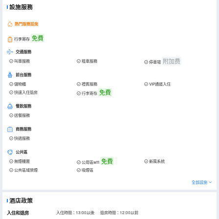
設施服務
熱門服務設施
免費
行李寄存
交通服務
附加费
叫車服務
租車服務
停車場
前台服務
儲物櫃
禮賓服務
VIP通道入住
免費
快速入住退房
行李寄存
餐飲服務
送餐服務
商務服務
快遞服務
公共區
免費
無煙樓層
新風系統
公用區wifi
公共區域禁煙
吸煙區
全部設施
酒店政策
入住和退房
入住時間：13:00以後 退房時間：12:00以前