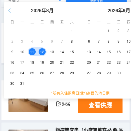
重新搜尋
2026年8月
2026年9月
舒適大床房（小度智能客控·外窗·品牌床墊）
日
一
二
三
四
五
六
日
一
二
三
四
1
1
2
3
12㎡
1層
空調
2
3
4
5
6
7
8
6
7
8
9
10
查看供應
淋浴
電視機
9
10
11
12
13
14
15
13
14
15
16
17
16
17
18
19
20
21
22
20
21
22
23
24
舒適家庭房（小度智能客控·陽光大窗·品牌床墊）
23
24
25
26
27
28
29
27
28
29
30
30
31
22㎡
1層
空調
*所有入住退房日期均為目的地日期
查看供應
淋浴
舒適雙床房（小度智能客·內窗·品牌床墊）