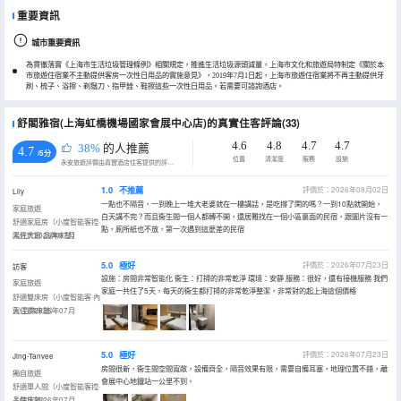
重要資訊
城市重要資訊
為貫徹落實《上海市生活垃圾管理條例》相關規定，推進生活垃圾源頭減量，上海市文化和旅遊局特制定《關於本
市旅遊住宿業不主動提供客房一次性日用品的實施意見》，2019年7月1日起，上海市旅遊住宿業將不再主動提供牙
刷、梳子、浴擦、剃鬚刀、指甲銼、鞋擦這些一次性日用品。若需要可諮詢酒店。
舒閣雅宿(上海虹橋機場國家會展中心店)的真實住客評論(33)
4.6
4.8
4.7
4.7
38%
的人推薦
4.7
/5分
位置
清潔度
服務
設施
永安旅遊評價由真實酒店住客提供的評價。
1.0
不推薦
評價於：2026年08月02日
Lily
一點也不隔音，一到晚上一堆大老婆就在一樓講話，是吃撐了閑的嗎？一到10點就開始，
家庭旅遊
白天講不完？而且衞生間一個人都轉不開，還居難找在一個小區裏面的民宿，跟圖片沒有一
舒適家庭房（小度智能客控·
點，廁所紙也不放，第一次遇到這麼差的民宿
陽光大窗·品牌床墊）
入住於2026年07月
5.0
極好
評價於：2026年07月23日
訪客
設施：房間非常智能化 衞生：打掃的非常乾淨 環境：安靜 服務：很好，還有接機服務 我們
家庭旅遊
家庭一共住了5天，每天的衞生都打掃的非常乾淨整潔，非常對的起上海這個價格
舒適雙床房（小度智能客·內
窗·品牌床墊）
入住於2026年07月
5.0
極好
評價於：2026年07月23日
Jing-Tanvee
房間很新，衞生間空間寬敞，設備齊全，隔音效果有限，需要自備耳塞，地理位置不錯，離
獨自旅遊
會展中心地鐵站一公里不到。
舒適單人間（小度智能客控·
品牌床墊）
入住於2026年07月