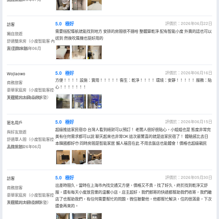
5.0
極好
評價於：2026年06月22日
訪客
需要搭配導航就能找到地方 安排的房間很不錯哈 整體算乾淨 配有智能小度 外賣的話也可以
獨自旅遊
送到 然後吹風機也挺好用的
舒適雙床房（小度智能客·內
窗·品牌床墊）
入住於2026年06月
5.0
極好
評價於：2026年06月16日
Wojiaowo
方便！！！！ 設施：實用！！！！！ 衞生：乾淨！！！！ 環境：安靜！！！！！ 服務：貼
商務旅客
心！！！！！！！
豪華家庭房（小度智能客控·
景觀陽光大窗·品牌床墊）
入住於2026年06月
5.0
極好
評價於：2026年06月15日
匿名用戶
超級推這家民宿😍 台灣人看到絕對可以預訂！ 老闆人很好很貼心，小姐姐也是 態度非常完
與好友旅遊
美有任何需求都可以說 聊天起來也非常OK 這次最驚喜的就是這家民宿了！ 體驗感比去日
舒適單人間（小度智能客控·
本韓國都好🥹 同時房間是智能家居 懶人福音在此 不用去飯店也能體會！價格也超級親民
品牌床墊）
入住於2026年06月
5.0
極好
評價於：2026年05月30日
訪客
出差時間久，當時在上海市內找交通又方便，價格又不貴，找了好久，終於找到乾淨又舒
商務旅客
服，還有每天小度放音樂的温馨小店，店主超好，我們郵寄的快遞都幫助我們收寄，我們離
豪華家庭房（小度智能客控·
店了也幫助我們，有任何需要幫忙的問題，微信聯繫他，他都幫忙解決，住的很滿意，下次
景觀陽光大窗·品牌床墊）
入住於2026年05月
還會再來的。