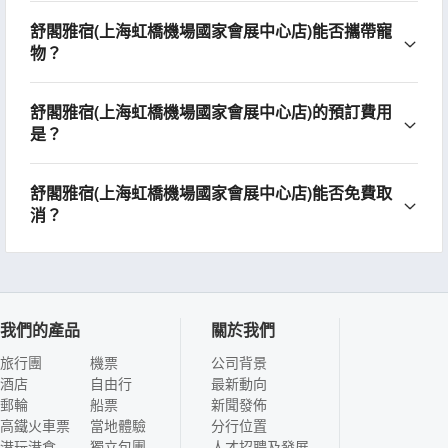
舒閣雅宿(上海虹橋機場國家會展中心店)能否攜帶寵
物？
舒閣雅宿(上海虹橋機場國家會展中心店)的預訂費用
是？
舒閣雅宿(上海虹橋機場國家會展中心店)能否免費取
消？
我們的產品
關於我們
旅行團
機票
公司背景
酒店
自由行
最新動向
郵輪
船票
新聞發佈
高鐵火車票
當地體驗
分行位置
港玩港食
獨立包團
人才招聘及發展