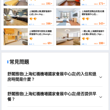
Apartment)
(National Convention
and Exhibition Center
191+
171+
HKD
HKD
4.7
/ 5
4.9
/ 5
Store))
上海鉑競公寓(國家會展中
上海滬茗居精品民宿(虹橋
心店) (Bo Jing
國家會展中心店)
Apartment)
(Shanghai Humingju
Boutique Homestay
(Hongqiao National
166+
143+
HKD
HKD
4.7
/ 5
4.8
/ 5
Exhibition and
Convention Center))
上海簡家青年旅舍(虹橋國
一閣公寓(上海國家會展中
家會展中心店) (Shanghai
心虹橋火車站店) (Yige
Jianjia Hostel
Apartment (Shanghai
(Hongqiao National
National Exhibition and
Exhibition and
Convention Center
69+
180+
HKD
HKD
4.4
/ 5
4.8
/ 5
Convention Center))
Hongqiao Railway
Station))
常見問題
舒閣雅宿(上海虹橋機場國家會展中心店)的入住和退
房時間是什麼？
舒閣雅宿(上海虹橋機場國家會展中心店)是否提供早
餐？