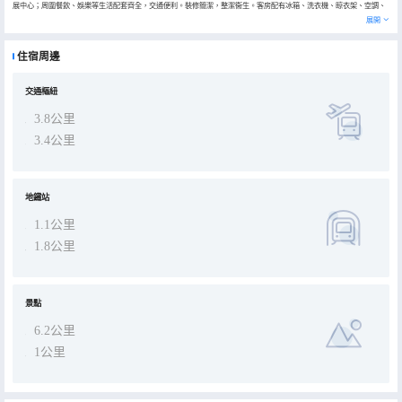
展中心；周圍餐飲、娛樂等生活配套齊全，交通便利。裝修簡潔，整潔衞生。客房配有冰箱、洗衣機、晾衣架、空調、
電飯煲、電水壺、廚具、24小時熱水、吹風機、電視、寬帶上網等。同時，公寓內24小時安保，為賓客提供便捷、安心
展開
的住宿環境。
住宿周邊
交通樞紐
3.8公里
3.4公里
地鐵站
1.1公里
1.8公里
景點
6.2公里
1公里