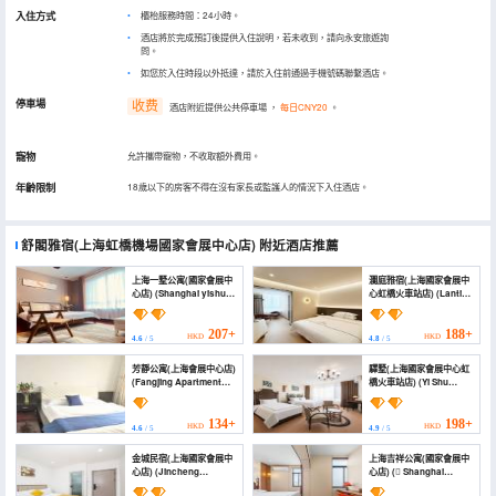
入住方式
櫃枱服務時間：24小時。
酒店將於完成預訂後提供入住說明，若未收到，請向永安旅遊詢
問。
如您於入住時段以外抵達，請於入住前通過手機號碼聯繫酒店。
停車場
收费
酒店附近提供公共停車場
，
每日CNY20
。
寵物
允許攜帶寵物，不收取額外費用。
年齡限制
18歲以下的房客不得在沒有家長或監護人的情況下入住酒店。
舒閣雅宿(上海虹橋機場國家會展中心店)
附近酒店推薦
上海一墅公寓(國家會展中
瀾庭雅宿(上海國家會展中
心店) (Shanghai yishu
心虹橋火車站店) (Lanting
residence (national
Homestay (Shanghai
convention and
National Exhibition and
exhibition center))
Convention Center
207+
188+
HKD
HKD
4.6
/ 5
4.8
/ 5
Hongqiao Railway
Station))
芳靜公寓(上海會展中心店)
驛墅(上海國家會展中心虹
(Fangjing Apartment
橋火車站店) (Yi Shu
(Shanghai Convention
(Shanghai National
and Exhibition Center
Convention &
Branch))
Exhibition Center,
134+
198+
HKD
HKD
4.6
/ 5
4.9
/ 5
Hongqiao Railway
Station Branch))
金城民宿(上海國家會展中
上海吉祥公寓(國家會展中
心店) (Jincheng
心店) ( Shanghai
Boutique Theme
Jixiang Apartment