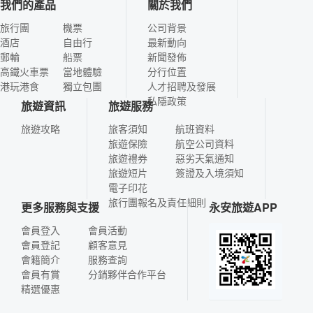
我們的產品
關於我們
旅行團
機票
公司背景
酒店
自由行
最新動向
郵輪
船票
新聞發佈
高鐵火車票
當地體驗
分行位置
港玩港食
獨立包團
人才招聘及發展
私隱政策
旅遊資訊
旅遊服務
旅遊攻略
旅客須知
航班資料
旅遊保險
航空公司資料
旅遊禮券
惡劣天氣通知
旅遊短片
簽證及入境須知
電子印花
旅行團報名及責任細則
更多服務與支援
永安旅遊APP
會員登入
會員活動
會員登記
顧客意見
會籍簡介
服務查詢
會員有賞
分銷夥伴合作平台
精選優惠