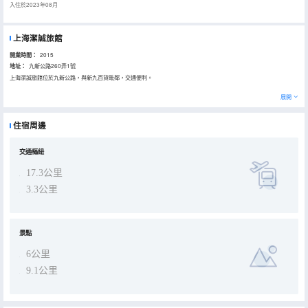
入住於2023年08月
上海潔誠旅館
開業時間：
2015
地址：
九新公路260弄1號
上海潔誠旅館位於九新公路，與新九百貨毗鄰，交通便利。
上海潔誠旅館客房乾淨舒適，有24小時熱水、獨立淋浴間等，服務周到。
展開
住宿周邊
交通樞紐
17.3公里
3.3公里
景點
6公里
9.1公里