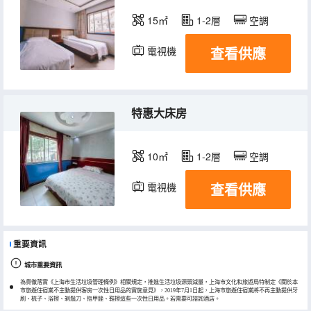
15㎡
1-2層
空調
查看供應
電視機
特惠大床房
10㎡
1-2層
空調
查看供應
電視機
重要資訊
城市重要資訊
為貫徹落實《上海市生活垃圾管理條例》相關規定，推進生活垃圾源頭減量，上海市文化和旅遊局特制定《關於本
市旅遊住宿業不主動提供客房一次性日用品的實施意見》，2019年7月1日起，上海市旅遊住宿業將不再主動提供牙
刷、梳子、浴擦、剃鬚刀、指甲銼、鞋擦這些一次性日用品。若需要可諮詢酒店。