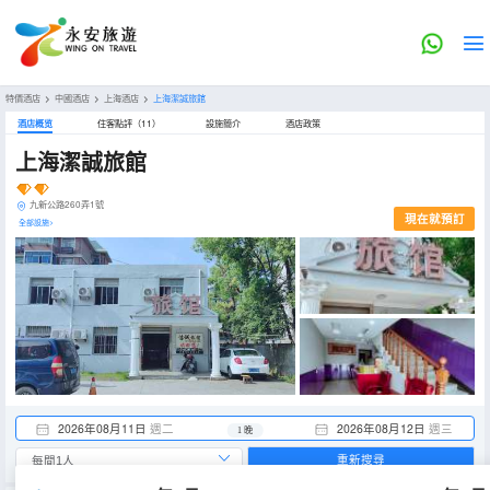
特價酒店
>
中國酒店
>
上海酒店
>
上海潔誠旅館
酒店概览
住客點評（11）
設施簡介
酒店政策
上海潔誠旅館
九新公路260弄1號
現在就預訂
全部設施>
2026年08月11日
週二
2026年08月12日
週三
1 晚
重新搜尋