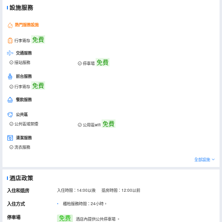
設施服務
熱門服務設施
免費
行李寄存
交通服務
免費
接站服務
停車場
前台服務
免費
行李寄存
餐飲服務
公共區
免費
公共區域禁煙
公用區wifi
清潔服務
洗衣服務
全部設施
酒店政策
入住和退房
入住時間：14:00以後 退房時間：12:00以前
入住方式
櫃枱服務時間：24小時。
停車場
免费
酒店內提供公共停車場
。