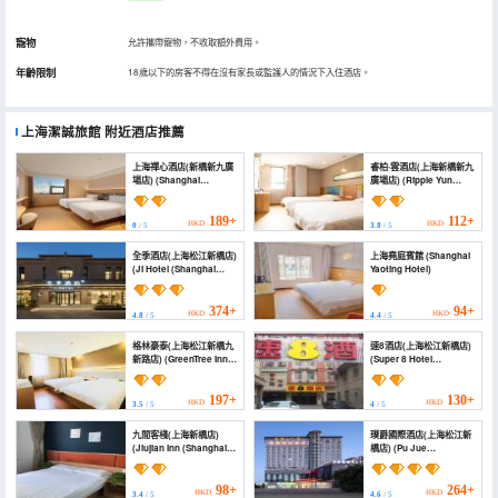
寵物
允許攜帶寵物，不收取額外費用。
年齡限制
18歲以下的房客不得在沒有家長或監護人的情況下入住酒店。
上海潔誠旅館
附近酒店推薦
上海禪心酒店(新橋新九廣
睿柏·雲酒店(上海新橋新九
場店) (Shanghai
廣場店) (Ripple Yun
Chanxin Hotel (Xinqiao
Hotel (Shanghai Xinqiao
Xinjie Plaza))
Xinjia Plaza))
189+
112+
HKD
HKD
0
/ 5
3.8
/ 5
全季酒店(上海松江新橋店)
上海堯庭賓館 (Shanghai
(JI Hotel (Shanghai
Yaoting Hotel)
Songjiang Xinqiao))
374+
94+
HKD
HKD
4.8
/ 5
4.4
/ 5
格林豪泰(上海松江新橋九
速8酒店(上海松江新橋店)
新路店) (GreenTree Inn
(Super 8 Hotel
Shanghai Songjiang
(Shanghai Songjiang
Xinqiao Jiuxin Road
Xinqiao))
Express Hotel)
197+
130+
HKD
HKD
3.5
/ 5
4
/ 5
九間客棧(上海新橋店)
璞爵國際酒店(上海松江新
(Jiujian Inn (Shanghai
橋店) (Pu Jue
Xinqiao Branch))
International Hotel
(Shanghai Songjiang
Xin Qiao))
98+
264+
HKD
HKD
3.4
/ 5
4.6
/ 5