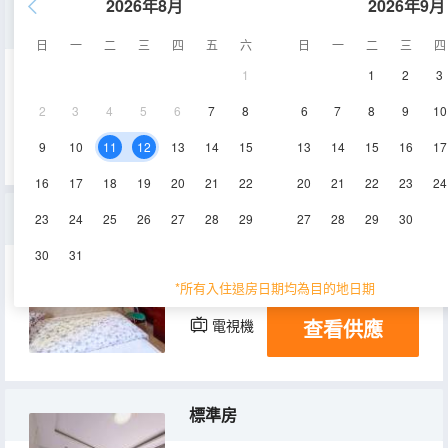
2026年8月
2026年9月
大床房
日
一
二
三
四
五
六
日
一
二
三
四
1
1
2
3
15㎡
2層
空調
2
3
4
5
6
7
8
6
7
8
9
10
查看供應
電視機
9
10
11
12
13
14
15
13
14
15
16
17
16
17
18
19
20
21
22
20
21
22
23
24
經濟單人房
23
24
25
26
27
28
29
27
28
29
30
30
31
10㎡
1層
空調
*所有入住退房日期均為目的地日期
查看供應
電視機
標準房