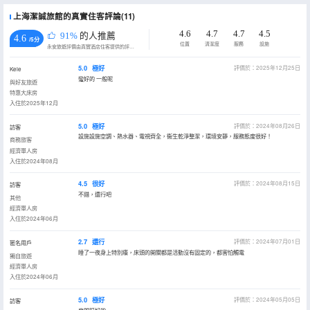
上海潔誠旅館的真實住客評論(11)
4.6
4.7
4.7
4.5
91%
的人推薦
4.6
/5分
位置
清潔度
服務
設施
永安旅遊評價由真實酒店住客提供的評價。
5.0
極好
評價於：2025年12月25日
Kele
蠻好的 一般呢
與好友旅遊
特惠大床房
入住於2025年12月
5.0
極好
評價於：2024年08月26日
訪客
設施設施空調、熱水器、電視齊全，衞生乾淨整潔，環境安靜，服務態度很好！
商務旅客
經濟單人房
入住於2024年08月
4.5
很好
評價於：2024年08月15日
訪客
不錯，還行吧
其他
經濟單人房
入住於2024年06月
2.7
還行
評價於：2024年07月01日
匿名用戶
睡了一夜身上特別癢，床頭的開關都是活動沒有固定的，都害怕觸電
獨自旅遊
經濟單人房
入住於2024年06月
5.0
極好
評價於：2024年05月05日
訪客