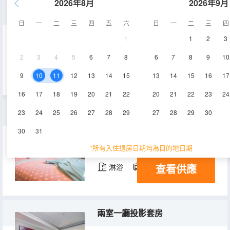
2026年8月
2026年9月
特惠大床房
日
一
二
三
四
五
六
日
一
二
三
四
1
1
2
3
10-15㎡
1-11層
空調
2
3
4
5
6
7
8
6
7
8
9
10
查看供應
淋浴
電視機
冰箱
9
10
11
12
13
14
15
13
14
15
16
17
16
17
18
19
20
21
22
20
21
22
23
24
二室雙床温馨套房
23
24
25
26
27
28
29
27
28
29
30
30
31
75㎡
1-3,5-9層
空調
*所有入住退房日期均為目的地日期
查看供應
淋浴
電視機
冰箱
兩室一廳投影套房