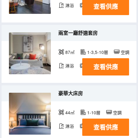
查看供應
淋浴
電視機
冰箱
兩室一廳舒適套房
87㎡
1-3,5-10層
空調
查看供應
淋浴
電視機
冰箱
豪華大床房
44㎡
1-10層
空調
查看供應
淋浴
電視機
冰箱