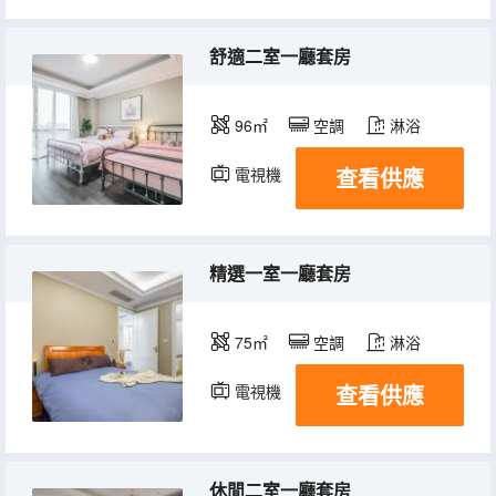
舒適二室一廳套房
96㎡
空調
淋浴
查看供應
電視機
冰箱
精選一室一廳套房
75㎡
空調
淋浴
查看供應
電視機
冰箱
休閒二室一廳套房