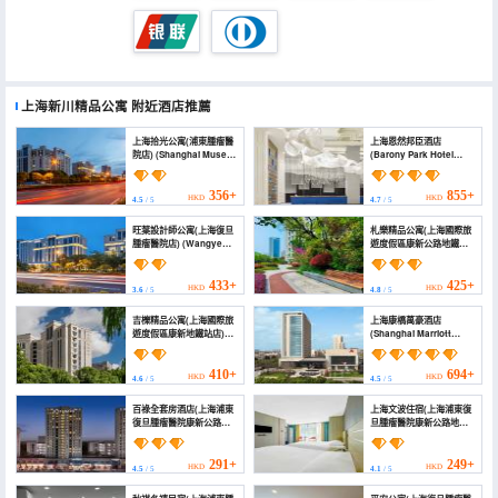
上海新川精品公寓
附近酒店推薦
上海拾光公寓(浦東腫瘤醫
上海恩然邦臣酒店
院店) (Shanghai Muse
(Barony Park Hotel
Apartment)
Shanghai)
356+
855+
HKD
HKD
4.5
/ 5
4.7
/ 5
旺葉設計師公寓(上海復旦
札樂精品公寓(上海國際旅
腫瘤醫院店) (Wangye
遊度假區康新公路地鐵站
Designer Apartment
店) (Zalle Boutique
(Shanghai International
Hotel Apartment)
Tourism Resort Store))
433+
425+
HKD
HKD
3.6
/ 5
4.8
/ 5
吉櫟精品公寓(上海國際旅
上海康橋萬豪酒店
遊度假區康新地鐵站店)
(Shanghai Marriott
(Jili Boutique
Hotel Kangqiao)
Apartment (Shanghai
International Tourism
410+
694+
HKD
HKD
4.6
/ 5
4.5
/ 5
Resort Kangxin
Subway Station))
百祿全套房酒店(上海浦東
上海文波住宿(上海浦東復
復旦腫瘤醫院康新公路地
旦腫瘤醫院康新公路地鐵
鐵站店) (Shanghai Bailu
站店) (Shanghai Wenbo
All Suites Hotel
Hotel (Pudong Cancer
(Zhoudeng Highway
Hospital Store))
291+
249+
HKD
HKD
4.5
/ 5
4.1
/ 5
Kangxin Highway
Branch))