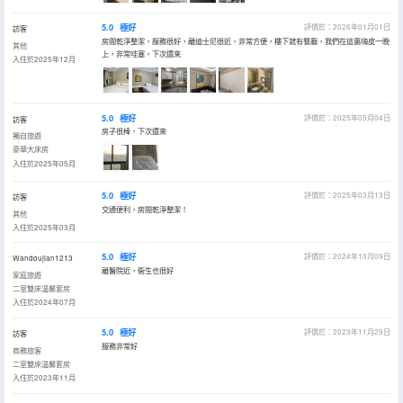
5.0
極好
評價於：2026年01月01日
訪客
房間乾淨整潔，服務很好，離迪士尼很近，非常方便，樓下就有餐廳，我們在這裏嗨皮一晚
其他
上，非常哇塞，下次還來
入住於2025年12月
5.0
極好
評價於：2025年05月04日
訪客
房子很棒，下次還來
獨自旅遊
豪華大床房
入住於2025年05月
5.0
極好
評價於：2025年03月13日
訪客
交通便利，房間乾淨整潔！
其他
入住於2025年03月
5.0
極好
評價於：2024年10月09日
Wandoujian1213
離醫院近，衞生也很好
家庭旅遊
二室雙床温馨套房
入住於2024年07月
5.0
極好
評價於：2023年11月29日
訪客
服務非常好
商務旅客
二室雙床温馨套房
入住於2023年11月