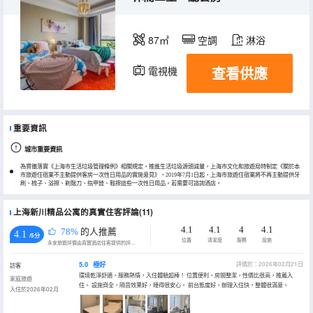
87㎡
空調
淋浴
查看供應
電視機
冰箱
重要資訊
城市重要資訊
為貫徹落實《上海市生活垃圾管理條例》相關規定，推進生活垃圾源頭減量，上海市文化和旅遊局特制定《關於本
市旅遊住宿業不主動提供客房一次性日用品的實施意見》，2019年7月1日起，上海市旅遊住宿業將不再主動提供牙
刷、梳子、浴擦、剃鬚刀、指甲銼、鞋擦這些一次性日用品。若需要可諮詢酒店。
上海新川精品公寓的真實住客評論(11)
4.1
4.1
4
4.1
78%
的人推薦
4.1
/5分
位置
清潔度
服務
設施
永安旅遊評價由真實酒店住客提供的評價。
5.0
極好
評價於：2026年02月21日
訪客
環境乾淨舒適，服務熱情，入住體驗超棒！ 位置便利，房間整潔，性價比很高，推薦入
家庭旅遊
住。 設施齊全，隔音效果好，睡得很安心。 前台態度好，辦理入住快，整體很滿意。
入住於2026年02月