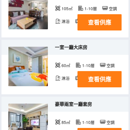
105㎡
1-10層
空調
查看供應
淋浴
電視機
冰箱
一室一廳大床房
60㎡
1-10層
空調
查看供應
淋浴
電視機
冰箱
豪華兩室一廳套房
85㎡
1-10層
空調