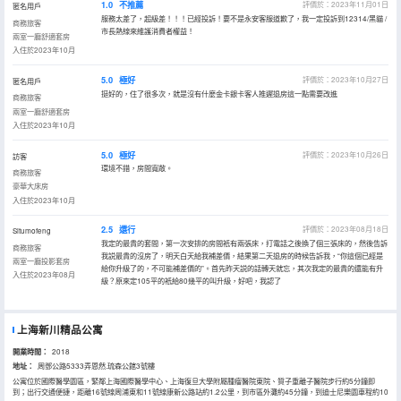
1.0
不推薦
評價於：2023年11月01日
匿名用戶
服務太差了，超級差！！！已經投訴！要不是永安客服道歉了，我一定投訴到12314/黑貓 /
商務旅客
市長熱線來維護消費者權益！
兩室一廳舒適套房
入住於2023年10月
5.0
極好
評價於：2023年10月27日
匿名用戶
挺好的，住了很多次，就是沒有什麼金卡銀卡客人推遲退房這一點需要改進
商務旅客
兩室一廳舒適套房
入住於2023年10月
5.0
極好
評價於：2023年10月26日
訪客
環境不錯，房間寬敞。
商務旅客
豪華大床房
入住於2023年10月
2.5
還行
評價於：2023年08月18日
Situmofeng
我定的最貴的套間，第一次安排的房間衹有兩張床，打電話之後換了個三張床的，然後告訴
商務旅客
我説最貴的沒房了，明天白天給我補差價，結果第二天退房的時候告訴我，“你這個已經是
兩室一廳投影套房
給你升級了的，不可能補差價的”。首先昨天説的話轉天就忘，其次我定的最貴的還能有升
入住於2023年08月
級？原來定105平的衹給80幾平的叫升級，好吧，我認了
上海新川精品公寓
開業時間：
2018
地址：
周鄧公路5333弄恩然.琉森公館3號樓
公寓位於國際醫學園區，緊鄰上海國際醫學中心、上海復旦大學附屬腫瘤醫院東院、質子重離子醫院步行約5分鐘即
到；出行交通便捷，距離16號線周浦東和11號線康新公路站約1.2公里，到市區外灘約45分鐘，到迪士尼樂園車程約10