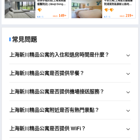
秋祺冬禧民宿(上海浦東腫
平安公寓(上海復旦腫瘤醫
瘤醫院店) (Qiuqi Dongxi
院浦東院區康新公路地鐵
Boutique Stay)
站店) (Ping'an
Apartment (Shanghai
Fudan Cancer Hospital
149+
219+
HKD
HKD
4.4
/ 5
4.7
/ 5
Pudong Branch
Kangxin Highway
Subway Station))
常見問題
上海新川精品公寓的入住和退房時間是什麼？
上海新川精品公寓是否提供早餐？
上海新川精品公寓是否提供機場接送服務？
上海新川精品公寓附近是否有熱門景點？
上海新川精品公寓是否提供 WiFi？