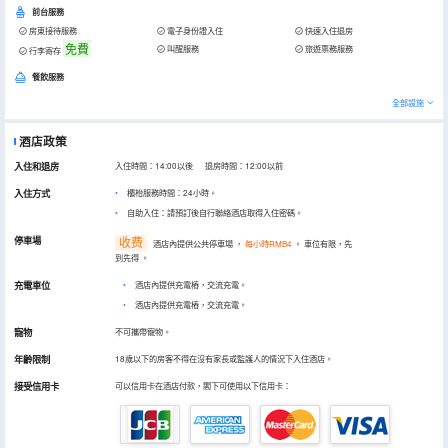
前台服務
房東接待服務
電子身份證入住
快速入住退房
免費
叫醒服務
旅遊票務服務
行李寄存
餐飲服務
全部設施
酒店政策
入住和退房
入住時間：14:00以後 退房時間：12:00以前
入住方式
櫃枱服務時間：24小時。
自助入住：請預訂後自行聯絡酒店取得入住密碼。
停車場
收费
酒店內提供公共停車場
，
每小時RMB4
。
車位有限，先
到先得
。
充電車位
•
酒店內提供充電樁，交流充電。
•
酒店內提供充電樁，交流充電。
寵物
不可攜帶寵物。
年齡限制
18歲以下的房客不得在沒有家長或監護人的情況下入住酒店。
接受信用卡
可以信用卡在酒店付款，閣下可使用以下信用卡：