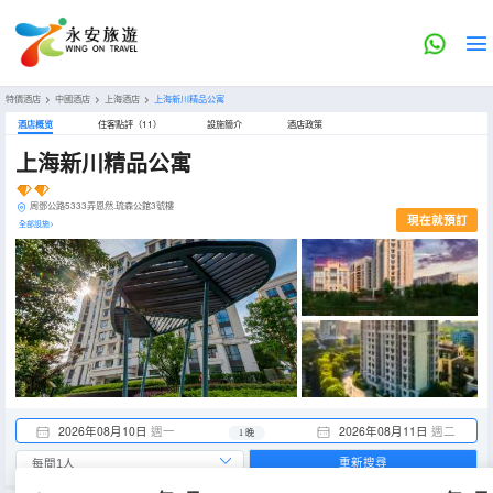
特價酒店
>
中國酒店
>
上海酒店
>
上海新川精品公寓
酒店概览
住客點評（11）
設施簡介
酒店政策
上海新川精品公寓
周鄧公路5333弄恩然.琉森公館3號樓
現在就預訂
全部設施>
2026年08月10日
週一
2026年08月11日
週二
1 晚
重新搜尋