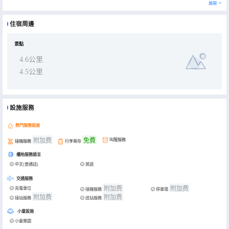
分鐘。
展開
公寓精緻的房間，優美的環境，提供廚具餐具，可做飯，是您旅途不二之選。
住宿周邊
景點
4.6公里
4.5公里
設施服務
熱門服務設施
附加费
免費
叫醒服務
接機服務
行李寄存
櫃枱服務語言
中文(普通話)
英語
交通服務
附加费
附加费
充電車位
接機服務
停車場
附加费
附加费
接站服務
送站服務
小童設施
小童樂園