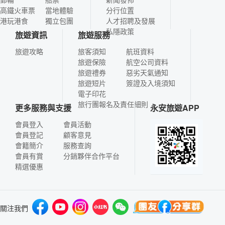
高鐵火車票
當地體驗
分行位置
港玩港食
獨立包團
人才招聘及發展
私隱政策
旅遊資訊
旅遊服務
旅遊攻略
旅客須知
航班資料
旅遊保險
航空公司資料
旅遊禮券
惡劣天氣通知
旅遊短片
簽證及入境須知
電子印花
旅行團報名及責任細則
更多服務與支援
永安旅遊APP
會員登入
會員活動
會員登記
顧客意見
會籍簡介
服務查詢
會員有賞
分銷夥伴合作平台
精選優惠
關注我們