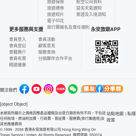
旅遊保險
航空公司資料
旅遊禮券
惡劣天氣通知
旅遊短片
簽證及入境須知
電子印花
旅行團報名及責任細則
更多服務與支援
永安旅遊APP
會員登入
會員活動
會員登記
顧客意見
會籍簡介
服務查詢
會員有賞
分銷夥伴合作平台
精選優惠
關注我們
[object Object]
本網頁所顯示之價格因應產品種類及出發日期而有所不同，不包括
站點地圖
私隱
|
任何稅項、燃油附加費、行政費、簽証費、服務費(旅行團適用)及
政策
其他應繳費用
© 1999 - 2026 香港永安旅遊有限公司 Hong Kong Wing On
Travel Service Limited. All Rights Reserved. 牌照號碼: 350074