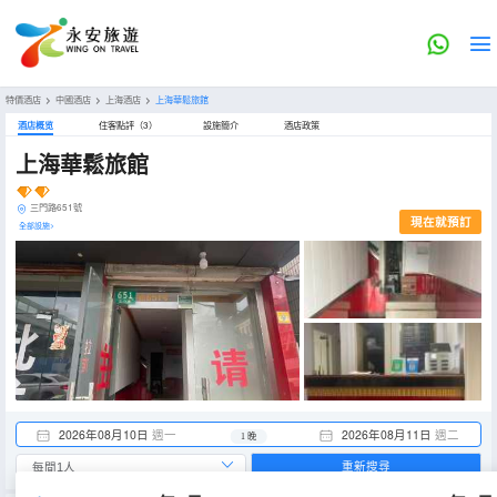
特價酒店
>
中國酒店
>
上海酒店
>
上海華鬆旅館
酒店概览
住客點評（3）
設施簡介
酒店政策
上海華鬆旅館
三門路651號
現在就預訂
全部設施>
2026年08月10日
週一
2026年08月11日
週二
1 晚
重新搜尋