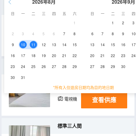
2026年8月
2026年9月
標準單人房
日
一
二
三
四
五
六
日
一
二
三
四
1
1
2
3
12㎡
2層
空調
2
3
4
5
6
7
8
6
7
8
9
10
查看供應
電視機
9
10
11
12
13
14
15
13
14
15
16
17
16
17
18
19
20
21
22
20
21
22
23
24
大標房
23
24
25
26
27
28
29
27
28
29
30
30
31
10㎡
2-3層
空調
*所有入住退房日期均為目的地日期
查看供應
電視機
標準三人間