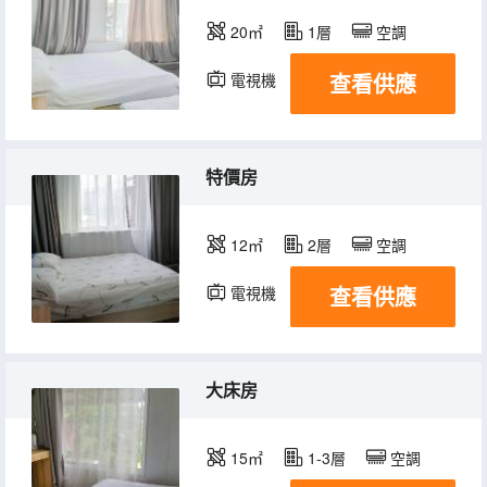
20㎡
1層
空調
查看供應
電視機
特價房
12㎡
2層
空調
查看供應
電視機
大床房
15㎡
1-3層
空調