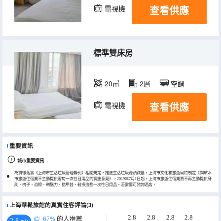
查看供應
電視機
標準雙床房
20㎡
2層
空調
查看供應
電視機
重要資訊
城市重要資訊
為貫徹落實《上海市生活垃圾管理條例》相關規定，推進生活垃圾源頭減量，上海市文化和旅遊局特制定《關於本
市旅遊住宿業不主動提供客房一次性日用品的實施意見》，2019年7月1日起，上海市旅遊住宿業將不再主動提供牙
刷、梳子、浴擦、剃鬚刀、指甲銼、鞋擦這些一次性日用品。若需要可諮詢酒店。
上海華鬆旅館的真實住客評論(3)
2.8
2.8
2.8
2.8
67%
的人推薦
2.8