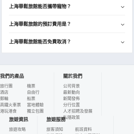
上海華鬆旅館能否攜帶寵物？
上海華鬆旅館的預訂費用是？
上海華鬆旅館能否免費取消？
我們的產品
關於我們
旅行團
機票
公司背景
酒店
自由行
最新動向
郵輪
船票
新聞發佈
高鐵火車票
當地體驗
分行位置
港玩港食
獨立包團
人才招聘及發展
私隱政策
旅遊資訊
旅遊服務
旅遊攻略
旅客須知
航班資料