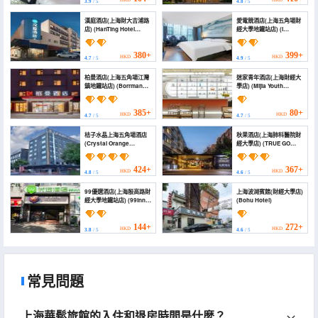
3.9
/ 5
4.8
/ 5
漢庭酒店(上海財大吉浦路
愛電競酒店(上海五角場財
店) (HanTing Hotel
經大學地鐵站店) (i
(Shanghai University of
Electronic Sports Hotel
Finance and
(Shanghai Wujiaochang
Economics Jipu Road))
University of Finance
380+
399+
HKD
HKD
4.7
/ 5
4.9
/ 5
Subway Station))
柏曼酒店(上海五角場江灣
迷家青年酒店(上海財經大
鎮地鐵站店) (Borrman
學店) (Mijia Youth
Hotel (Shanghai
Hotelzhongxindian，
Wujiaochang Jiangwan
Shanghai SUFE)
Metro Station Branch))
385+
80+
HKD
HKD
4.7
/ 5
4.7
/ 5
桔子水晶上海五角場酒店
秋果酒店(上海肺科醫院財
(Crystal Orange
經大學店) (TRUE GO
Shanghai Wujiaochang
Hotel (Shanghai
Hotel)
Wujiaochang
University of Finance
424+
367+
HKD
HKD
4.8
/ 5
4.6
/ 5
and Economics Subway
Station))
99優選酒店(上海殷高路財
上海波湖賓館(財經大學店)
經大學地鐵站店) (99inn
(Bohu Hotel)
Selected Hotel
(Shanghai Yingaolu
University of Finance
144+
272+
HKD
HKD
3.8
/ 5
4.6
/ 5
and Economics Subway
Station))
常見問題
上海華鬆旅館的入住和退房時間是什麼？