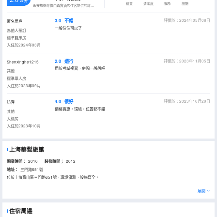
/5分
位置
清潔度
服務
設施
永安旅遊評價由真實酒店住客提供的評價。
3.0
不錯
評價於：2024年05月08日
匿名用戶
一般住住可以了
為他人預訂
標準雙床房
入住於2024年03月
2.0
還行
評價於：2023年11月05日
Shenxinghe1215
用於考試複習，房間一般般吧
其他
標準單人房
入住於2023年09月
4.0
很好
評價於：2023年10月29日
訪客
價格實惠，環境，位置都不錯
其他
大標房
入住於2023年10月
上海華鬆旅館
開業時間：
2010
装修時間；
2012
地址：
三門路651號
位於上海寶山區三門路651號，環境優雅，設施齊全。
展開
住宿周邊