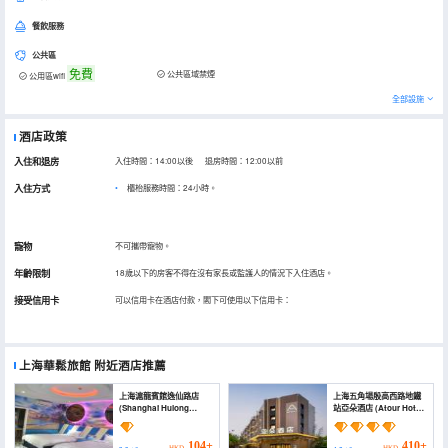
餐飲服務
公共區
免費
公共區域禁煙
公用區wifi
全部設施
酒店政策
入住和退房
入住時間：14:00以後 退房時間：12:00以前
入住方式
櫃枱服務時間：24小時。
寵物
不可攜帶寵物。
年齡限制
18歲以下的房客不得在沒有家長或監護人的情況下入住酒店。
接受信用卡
可以信用卡在酒店付款，閣下可使用以下信用卡：
上海華鬆旅館
附近酒店推薦
上海滬龍賓館逸仙路店
上海五角場殷高西路地鐵
(Shanghai Hulong
站亞朵酒店 (Atour Hotel
Hotel)
Shanghai Wujiaochang
West Yingao Road
Metro Station)
104+
410+
HKD
HKD