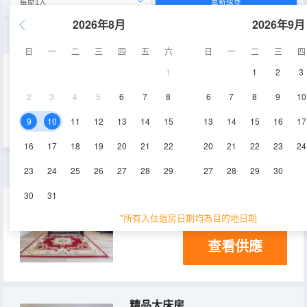
重新搜尋
2026年8月
2026年9月
商務雙床房
日
一
二
三
四
五
六
日
一
二
三
四
1
1
2
3
30㎡
3層
空調
2
3
4
5
6
7
8
6
7
8
9
10
查看供應
電視機
9
10
11
12
13
14
15
13
14
15
16
17
16
17
18
19
20
21
22
20
21
22
23
24
豪華商務套房
23
24
25
26
27
28
29
27
28
29
30
30
31
35㎡
空調
電視機
*所有入住退房日期均為目的地日期
查看供應
精品大床房