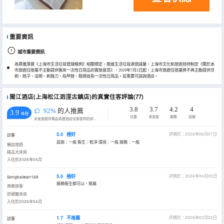
重要資訊
城市重要資訊
為貫徹落實《上海市生活垃圾管理條例》相關規定，推進生活垃圾源頭減量，上海市文化和旅遊局特制定《關於本
市旅遊住宿業不主動提供客房一次性日用品的實施意見》，2019年7月1日起，上海市旅遊住宿業將不再主動提供牙
刷、梳子、浴擦、剃鬚刀、指甲銼、鞋擦這些一次性日用品。若需要可諮詢酒店。
閩江酒店(上海松江泗涇古鎮店)的真實住客評論(77)
3.8
3.7
4.2
4
92%
的人推薦
3.9
/5分
位置
清潔度
服務
設施
永安旅遊評價由真實酒店住客提供的評價。
5.0
極好
評價於：2026年06月07日
訪客
設施：一般 衞生：乾淨 環境：一般 服務：一般
獨自旅遊
精品大床房
入住於2026年04月
5.0
極好
評價於：2026年04月05日
Songbaiwan168
服務衞生都可以、推薦
商務旅客
舒適雙床房
入住於2026年04月
1.7
不推薦
評價於：2026年03月22日
訪客