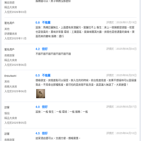
服務還可以，房子稍微沒那麼好
獨自旅遊
精品大床房
入住於2026年03月
0.8
不推薦
評價於：2026年01月19日
匿名用戶
設施：馬桶巨臟無比，上面還有尿漬臟污，窗簾拉不上 衞生：床上一掀開都是頭髮，枕套
其他
也是發黃的，異味非常重 環境：工業園區，腐臭味飄滿大廳，房間也是很濃重的臭味，撲
舒適雙床房
面而來的黴味 服務：還行
入住於2025年11月
4.2
很好
評價於：2025年08月04日
匿名用戶
不錯不錯不錯不錯不錯不錯不錯
商務旅客
精品大床房
入住於2025年06月
0.5
不推薦
評價於：2025年06月29日
Erduifashi
價格便宜，房間差點可以接受，辦入住的的時候，前台態度很差，如果不想接待可以直接讓
其他
我走，不用拿出那種態度。最可怕的是房間不能洗澡，真是讓人無語了，大家避雷！
商務大床房
入住於2025年06月
4.0
很好
評價於：2025年05月07日
訪客
設施：一般 衞生：一般 環境：一般 服務：一般
情侶
精品大床房
入住於2025年05月
4.5
很好
評價於：2025年04月10日
訪客
這家酒店還可以。交通方便，價格實惠。
商務旅客