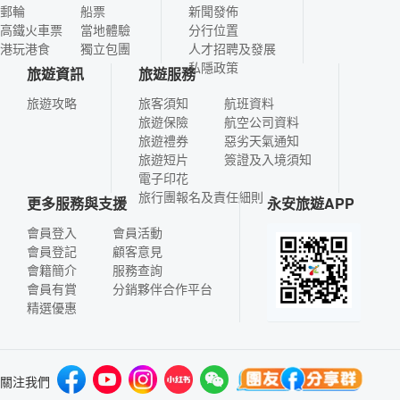
郵輪
船票
新聞發佈
高鐵火車票
當地體驗
分行位置
港玩港食
獨立包團
人才招聘及發展
私隱政策
旅遊資訊
旅遊服務
旅遊攻略
旅客須知
航班資料
旅遊保險
航空公司資料
旅遊禮券
惡劣天氣通知
旅遊短片
簽證及入境須知
電子印花
旅行團報名及責任細則
更多服務與支援
永安旅遊APP
會員登入
會員活動
會員登記
顧客意見
會籍簡介
服務查詢
會員有賞
分銷夥伴合作平台
精選優惠
關注我們