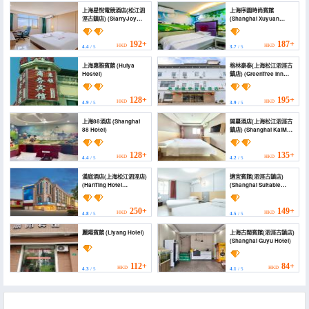
上海星悅電競酒店(松江泗
上海序園時尚賓館
涇古鎮店) (StarryJoy
(Shanghai Xuyuan
Gaming Hotel)
Fashion Hotel)
192+
187+
HKD
HKD
4.4
/ 5
3.7
/ 5
上海惠雅賓館 (Huiya
格林豪泰(上海松江泗涇古
Hostel)
鎮店) (GreenTree Inn
Shanghai Sijing
Songjiang Steel City
Express Hotel)
128+
195+
HKD
HKD
4.9
/ 5
3.9
/ 5
上海88酒店 (Shanghai
開蔓酒店(上海松江泗涇古
88 Hotel)
鎮店) (Shanghai KaiMan
Hotel)
128+
135+
HKD
HKD
4.4
/ 5
4.2
/ 5
漢庭酒店(上海松江泗涇店)
適宜賓館(泗涇古鎮店)
(HanTing Hotel
(Shanghai Suitable
(Shanghai Songjiang
Hotel)
Sijing))
250+
149+
HKD
HKD
4.8
/ 5
4.5
/ 5
麗陽賓館 (Liyang Hotel)
上海古閩賓館(泗涇古鎮店)
(Shanghai Guyu Hotel)
112+
84+
HKD
HKD
4.3
/ 5
4.1
/ 5