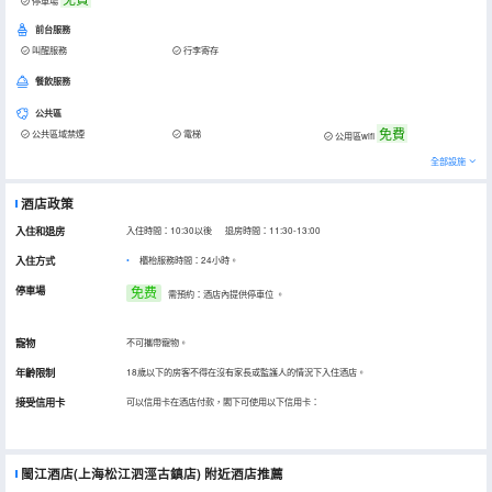
停車場
前台服務
叫醒服務
行李寄存
餐飲服務
公共區
免費
公共區域禁煙
電梯
公用區wifi
全部設施
酒店政策
入住和退房
入住時間：10:30以後 退房時間：11:30-13:00
入住方式
櫃枱服務時間：24小時。
停車場
免费
需預約：酒店內提供停車位
。
寵物
不可攜帶寵物。
年齡限制
18歲以下的房客不得在沒有家長或監護人的情況下入住酒店。
接受信用卡
可以信用卡在酒店付款，閣下可使用以下信用卡：
閩江酒店(上海松江泗涇古鎮店)
附近酒店推薦