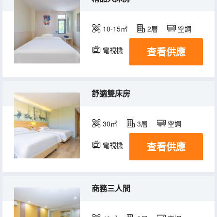
10-15㎡
2層
空調
查看供應
電視機
舒適雙床房
30㎡
3層
空調
查看供應
電視機
商務三人間