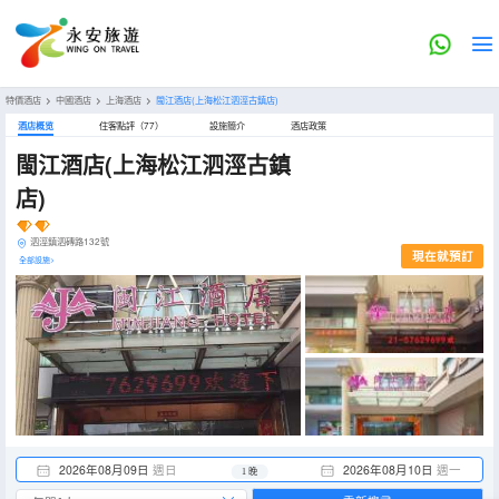
特價酒店
>
中國酒店
>
上海酒店
>
閩江酒店(上海松江泗涇古鎮店)
酒店概览
住客點評（77）
設施簡介
酒店政策
閩江酒店(上海松江泗涇古鎮
店)
泗涇鎮泗磚路132號
現在就預訂
全部設施>
2026年08月09日
週日
2026年08月10日
週一
1 晚