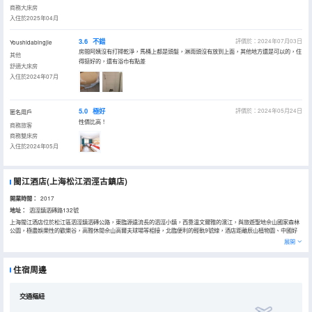
商務大床房
入住於2025年04月
3.6
不錯
評價於：2024年07月03日
Youshidabingjie
房間阿姨沒有打掃乾淨，馬桶上都是頭髮，淋雨頭沒有放到上面，其他地方還是可以的，住
其他
得挺好的，還有浴巾有點差
舒適大床房
入住於2024年07月
5.0
極好
評價於：2024年05月24日
匿名用戶
性價比高！
商務旅客
商務雙床房
入住於2024年05月
閩江酒店(上海松江泗涇古鎮店)
開業時間：
2017
地址：
泗涇鎮泗磚路132號
上海閩江酒店位於松江區泗涇鎮泗磚公路，東臨源遠流長的泗涇小鎮，西靠温文爾雅的濱江，與旅遊聖地佘山國家森林
公園，極盡娛樂性的歡樂谷，高雅休閒佘山高爾夫球場等相接，北臨便利的輕軌9號線，酒店距離辰山植物園、中國好
玩的歡樂谷、瑪雅水上樂園、佘山國家森林公園約6公里路程。酒店交通便利，距國家會展中心很近，門口有公交線路
展開
等到達市中心。
酒店採用自然環保的室內軟裝，主體化個性化的地域文化氛圍，高星級標準的舒適及安全配套，為愛旅行、愛藝術、愛
讀書、愛陽光、愛咖啡、獨居小資情懷的你提供舒適寧靜的旅途休息和思考環境、為都市裏你不安分的靈魂提供優質的
住宿周邊
棲息之地。 此外，酒店還可為參會的成功人士提供早餐服務，提供會議室可作為白領的開會及茶話會的舒心場地（詳情
請諮詢商家）。
交通樞紐