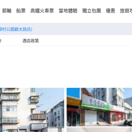
郵輪
船票
高鐵火車票
當地體驗
獨立包團
優惠
旅遊
海顧村公園顧太路店)
介
酒店政策