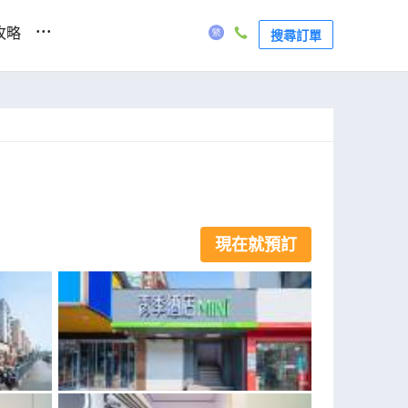
...
攻略
搜尋訂單
現在就預訂