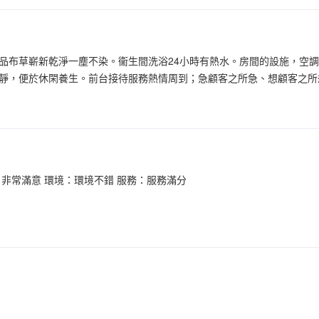
品布草嶄新乾淨一塵不染。衞生間洗浴24小時有熱水。房間的設施，空
靜，便於休閑養生。前台接待服務熱情周到；急顧客之所急、想顧客之所
：非常滿意 環境：環境不錯 服務：服務滿分