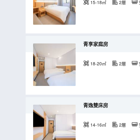
15-18㎡
2層
青享家庭房
18-20㎡
2層
青逸雙床房
14-16㎡
2層