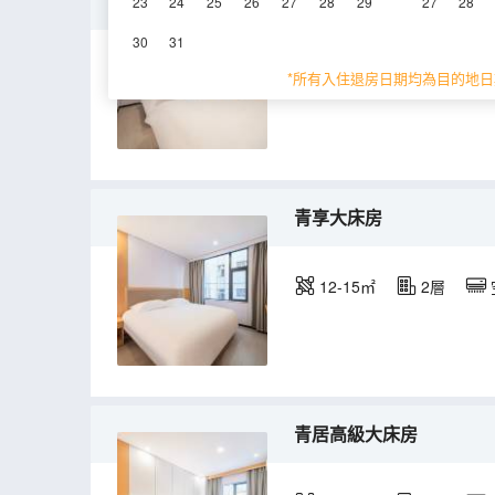
青享雙床房
23
24
25
26
27
28
29
27
28
30
31
12-15㎡
2層
*所有入住退房日期均為目的地日
青享大床房
12-15㎡
2層
青居高級大床房