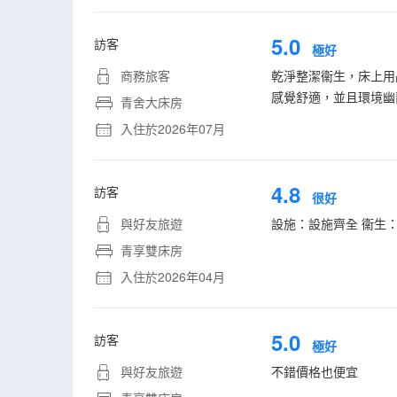
5.0
訪客
極好
商務旅客
乾淨整潔衞生，床上用
感覺舒適，並且環境幽
青舍大床房
入住於2026年07月
4.8
訪客
很好
與好友旅遊
設施：設施齊全 衞生
青享雙床房
入住於2026年04月
5.0
訪客
極好
與好友旅遊
不錯價格也便宜