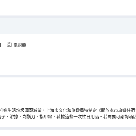
調
電視機
推進生活垃圾源頭減量，上海市文化和旅遊局特制定《關於本市旅遊住宿業
梳子、浴擦、剃鬚刀、指甲銼、鞋擦這些一次性日用品。若需要可諮詢酒