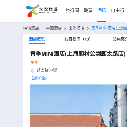
旅行團
機票
酒店
自由行
特價酒店
>
中國酒店
>
上海酒店
>
青季MINI酒店(上
酒店概览
住客點評（18）
設施簡
青季MINI酒店(上海顧村公園顧太路店)
顧太路93號
全部設施>