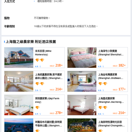
入住方式
櫃枱服務時間：24小時。
寵物
不可攜帶寵物。
年齡限制
18歲以下的房客不得在沒有家長或監護人的情況下入住酒店。
上海龍之緣農家樂
附近酒店推薦
米禾民宿 (Mihe
上海深宅小院賓館
Homestay)
(Shanghai Shenzhai
Xiaoyuan Hotel)
218+
182+
HKD
HKD
4.8
/ 5
4.8
/ 5
上海君贏農家樂(東平國家
上海金地灣農家樂
森林公園店) (Shanghai
(Shanghai Jindiwan
Junying Farm Stay
Farm Stay)
(Dongping National
Forest Park))
214+
177+
HKD
HKD
2.6
/ 5
4.6
/ 5
琪琪農家樂 (Qiqi Farm
上海嘉成農家樂
stay)
(Shanghai Jiacheng
Farm Stay)
270+
214+
HKD
HKD
4.9
/ 5
4.6
/ 5
祥騰烏布花園別墅(崇明東
上海崇明悅漫時光民宿
平森林公園) (Xiangteng
(Shanghai Chongming
Ubud Garden Villa)
Yueman Shiguang