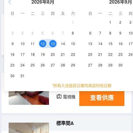
2026年8月
2026年9月
單人間
日
一
二
三
四
五
六
日
一
二
三
四
1
1
2
3
8-10㎡
空調
電視機
2
3
4
5
6
7
8
6
7
8
9
10
查看供應
9
10
11
12
13
14
15
13
14
15
16
17
16
17
18
19
20
21
22
20
21
22
23
24
三人間
23
24
25
26
27
28
29
27
28
29
30
30
31
15㎡
3層
空調
*所有入住退房日期均為目的地日期
查看供應
電視機
標準間A