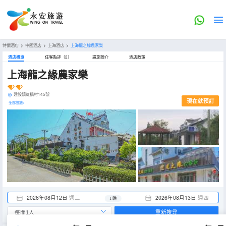
特價酒店
>
中國酒店
>
上海酒店
>
上海龍之緣農家樂
酒店概览
住客點評（2）
設施簡介
酒店政策
上海龍之緣農家樂
建設鎮虹橋村145號
現在就預訂
全部設施>
2026年08月12日
週三
2026年08月13日
週四
1 晚
重新搜尋