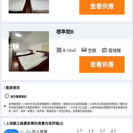
查看供應
標準間B
8-10㎡
空調
電視機
查看供應
重要資訊
城市重要資訊
為貫徹落實《上海市生活垃圾管理條例》相關規定，推進生活垃圾源頭減量，上海市文化和旅遊局特制定《關於本
市旅遊住宿業不主動提供客房一次性日用品的實施意見》，2019年7月1日起，上海市旅遊住宿業將不再主動提供牙
刷、梳子、浴擦、剃鬚刀、指甲銼、鞋擦這些一次性日用品。若需要可諮詢酒店。
上海龍之緣農家樂的真實住客評論(2)
1.7
1.3
1.7
2.1
0%
的人推薦
1.7