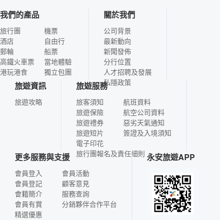
我們的產品
關於我們
旅行團
機票
公司背景
酒店
自由行
最新動向
郵輪
船票
新聞發佈
高鐵火車票
當地體驗
分行位置
港玩港食
獨立包團
人才招聘及發展
私隱政策
旅遊資訊
旅遊服務
旅遊攻略
旅客須知
航班資料
旅遊保險
航空公司資料
旅遊禮券
惡劣天氣通知
旅遊短片
簽證及入境須知
電子印花
旅行團報名及責任細則
更多服務與支援
永安旅遊APP
會員登入
會員活動
會員登記
顧客意見
會籍簡介
服務查詢
會員有賞
分銷夥伴合作平台
精選優惠