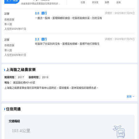
/5分
位置
清潔度
服務
設施
永安旅遊評價由真實酒店住客提供的評價。
2.0
還行
評價於：2025年07月29日
訪客
一進去一股味，屋裡蟑螂好幾個，吃飯衹能做炒菜，別的沒有
商務旅客
單人間
入住於2025年07月
2.2
還行
評價於：2025年07月29日
訪客
吃飯除了炒菜別的沒有。屋裡面有蟑螂，屋裡不給打掃衞生
商務旅客
單人間
入住於2025年07月
上海龍之緣農家樂
開業時間：
2017
装修時間；
2019
地址：
建設鎮虹橋村145號
上海龍之緣農家樂坐落於崇明東平森林公園附近，環境優美，是休閒度假的理想去處。
展開
住宿周邊
交通樞紐
103.4公里