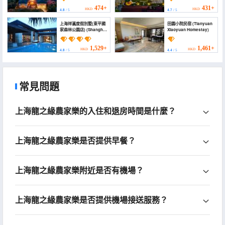
Homestay)
474+
431+
HKD
HKD
4.8
/ 5
4.7
/ 5
上海祥瀛度假別墅(東平國
田園小院民宿 (Tianyuan
家森林公園店) (Shanghai
Xiaoyuan Homestay)
Xiangxu Holiday Villa
(Dongping National
Forest Park))
1,529+
1,461+
HKD
HKD
4.8
/ 5
4.4
/ 5
常見問題
上海龍之緣農家樂的入住和退房時間是什麼？
上海龍之緣農家樂是否提供早餐？
上海龍之緣農家樂附近是否有機場？
上海龍之緣農家樂是否提供機場接送服務？