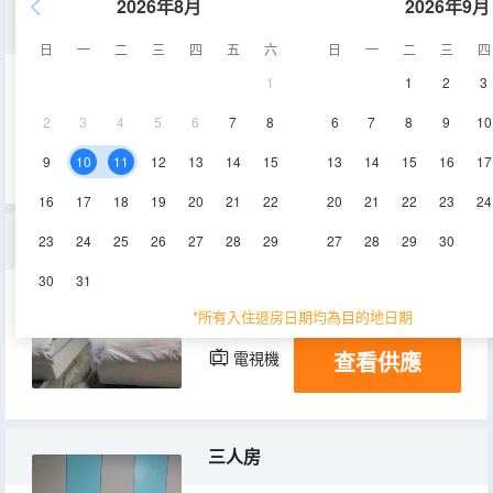
2026年8月
2026年9月
大床房
日
一
二
三
四
五
六
日
一
二
三
四
1
1
2
3
10㎡
2-3層
空調
2
3
4
5
6
7
8
6
7
8
9
10
查看供應
電視機
9
10
11
12
13
14
15
13
14
15
16
17
16
17
18
19
20
21
22
20
21
22
23
24
豪華雙人間
23
24
25
26
27
28
29
27
28
29
30
30
31
20㎡
3層
空調
*所有入住退房日期均為目的地日期
查看供應
電視機
三人房