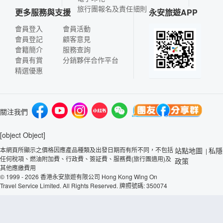
旅行團報名及責任細則
更多服務與支援
永安旅遊APP
會員登入
會員活動
會員登記
顧客意見
會籍簡介
服務查詢
會員有賞
分銷夥伴合作平台
精選優惠
關注我們
[object Object]
本網頁所顯示之價格因應產品種類及出發日期而有所不同，不包括
站點地圖
私隱
|
任何稅項、燃油附加費、行政費、簽証費、服務費(旅行團適用)及
政策
其他應繳費用
© 1999 - 2026 香港永安旅遊有限公司 Hong Kong Wing On
Travel Service Limited. All Rights Reserved. 牌照號碼: 350074