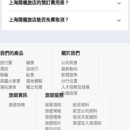
上海閩楓旅店的預訂費用是？
上海閩楓旅店能否免費取消？
我們的產品
關於我們
旅行團
機票
公司背景
酒店
自由行
最新動向
郵輪
船票
新聞發佈
高鐵火車票
當地體驗
分行位置
港玩港食
獨立包團
人才招聘及發展
私隱政策
旅遊資訊
旅遊服務
旅遊攻略
旅客須知
航班資料
旅遊保險
航空公司資料
旅遊禮券
惡劣天氣通知
旅遊短片
簽證及入境須知
電子印花