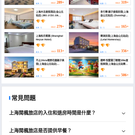
289+
319+
HKD
HKD
4.9
/ 5
4.8
/ 5
上海木吉度假酒店(金山北
多行樂·親子度假民宿(上海
站店) (MU JI DU JIA
金山北站店) (Duoxingle
HOTE)
Homestay)
279+
165+
HKD
HKD
4.9
/ 5
5
/ 5
上海和月賓館 (Shanghai
樂淶民宿(上海金山北站店)
Heyue Hotel)
(Lelai Homestay)
113+
356+
HKD
HKD
4.5
/ 5
4.9
/ 5
不止|Vista輕野花園親子美
棲畔·悅墅雲汀輕奢|Villa度
宿(上海金山北站店)
假美宿(上海金山北站樂紛
(Beyond | Vista Wild
路店) (Qipan · Yuetree
Garden Boutique Inn)
Cloud Bank Light
Luxury Villa Resort)
293+
506+
HKD
HKD
4.8
/ 5
4.9
/ 5
常見問題
上海閩楓旅店的入住和退房時間是什麼？
上海閩楓旅店是否提供早餐？