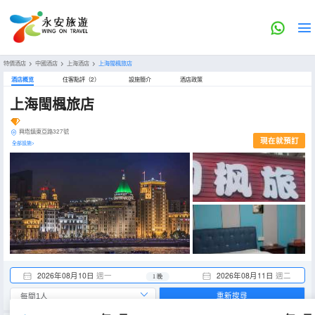
特價酒店
>
中國酒店
>
上海酒店
>
上海閩楓旅店
酒店概览
住客點評（2）
設施簡介
酒店政策
上海閩楓旅店
興塔鎮東亞路327號
現在就預訂
全部設施>
2026年08月10日
週一
2026年08月11日
週二
1 晚
重新搜尋