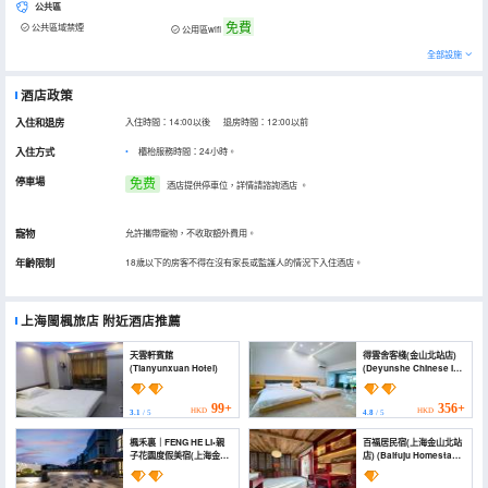
公共區
免費
公共區域禁煙
公用區wifi
全部設施
酒店政策
入住和退房
入住時間：14:00以後 退房時間：12:00以前
入住方式
櫃枱服務時間：24小時。
停車場
免费
酒店提供停車位，詳情請諮詢酒店
。
寵物
允許攜帶寵物，不收取額外費用。
年齡限制
18歲以下的房客不得在沒有家長或監護人的情況下入住酒店。
上海閩楓旅店
附近酒店推薦
天雲軒賓館
得雲舍客棧(金山北站店)
(Tianyunxuan Hotel)
(Deyunshe Chinese Inn
(Jinshan North
Station))
99+
356+
HKD
HKD
3.1
/ 5
4.8
/ 5
楓禾裏｜FENG HE LI•親
百福居民宿(上海金山北站
子花園度假美宿(上海金山
店) (Baifuju Homestay
北站店) (FENGHELI)
(Shanghai Jinshan
North Station))