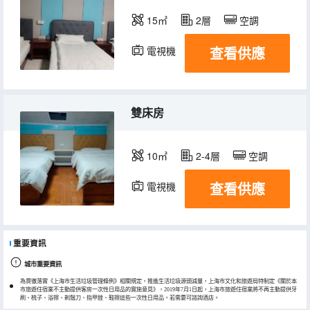
15㎡
2層
空調
查看供應
電視機
雙床房
10㎡
2-4層
空調
查看供應
電視機
重要資訊
城市重要資訊
為貫徹落實《上海市生活垃圾管理條例》相關規定，推進生活垃圾源頭減量，上海市文化和旅遊局特制定《關於本
市旅遊住宿業不主動提供客房一次性日用品的實施意見》，2019年7月1日起，上海市旅遊住宿業將不再主動提供牙
刷、梳子、浴擦、剃鬚刀、指甲銼、鞋擦這些一次性日用品。若需要可諮詢酒店。