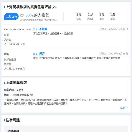
上海閩楓旅店的真實住客評論(2)
1.8
1.8
1.8
1.8
50%
的人推薦
1.8
/5分
位置
清潔度
服務
設施
永安旅遊評價由真實酒店住客提供的評價。
1.0
不推薦
評價於：2025年10月28日
Fanxiansen(zhongxiaoliyi)
實在是對不起，這個價格，，超級差勁
情侶
大床房
入住於2025年10月
5.0
極好
評價於：2023年08月25日
訪客
設施：總體來説還可以 衞生：挺乾淨的 服務：服務態度很好 環境：安靜很適合睡覺
與好友旅遊
雙床房
入住於2023年08月
上海閩楓旅店
開業時間：
2019
地址：
興塔鎮東亞路327號
上海閩楓旅館在金山楓涇古鎮，周邊環境雅緻，清淨，離楓涇古鎮老街近在咫尺，出行便利，客房整潔，寬敞明亮，衞
生乾淨，性價比較高。是您外出旅遊和商務出差不錯的選擇！
展開
住宿周邊
交通樞紐